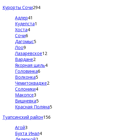
Курорты Сочи
294
Адлер
41
Кудепста
1
Хоста
4
Сочи
6
Дагомыс
5
Лоо
9
Лазаревское
12
Вардане
2
Якорная щель
4
Головинка
6
Волконка
5
Чемитоквадже
2
Солоники
4
Макопсе
3
Вишневка
5
Красная Поляна
5
Туапсинский район
156
Агой
3
Бухта Инал
4
Дедеркой
2