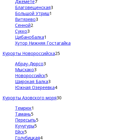
Джемете
7
Благовещенская
3
Большой Утриш
1
Витязево
3
Сенной
2
Сукко
3
Цибанобалка
1
Хутор Нижняя Гостагайка
Курорты Новороссийска
25
Абрау-Дюрсо
3
Мысхако
3
Новороссийск
5
Широкая Балка
3
Южная Озереевка
4
Курорты Азовского моря
30
Темрюк
1
Тамань
5
Пересыпь
5
Кучугуры
5
Ейск
5
Голубицкая
4