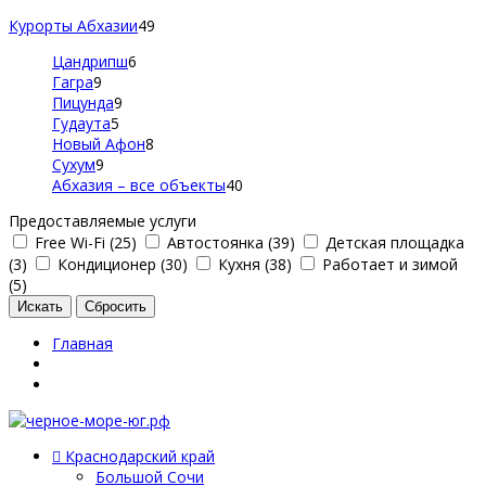
Курорты Абхазии
49
Цандрипш
6
Гагра
9
Пицунда
9
Гудаута
5
Новый Афон
8
Сухум
9
Абхазия – все объекты
40
Предоставляемые услуги
Free Wi-Fi (25)
Автостоянка (39)
Детская площадка
(3)
Кондиционер (30)
Кухня (38)
Работает и зимой
(5)
Главная
Краснодарский край
Большой Сочи