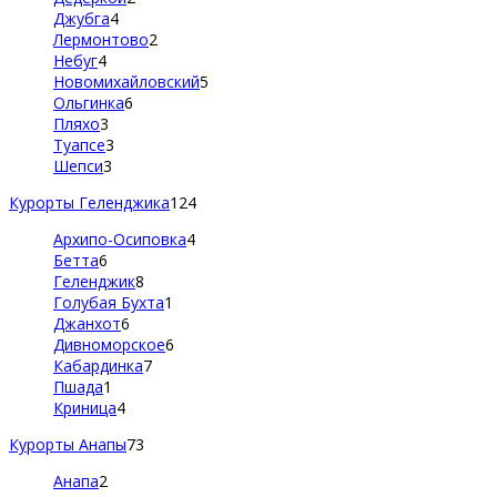
Джубга
4
Лермонтово
2
Небуг
4
Новомихайловский
5
Ольгинка
6
Пляхо
3
Туапсе
3
Шепси
3
Курорты Геленджика
124
Архипо-Осиповка
4
Бетта
6
Геленджик
8
Голубая Бухта
1
Джанхот
6
Дивноморское
6
Кабардинка
7
Пшада
1
Криница
4
Курорты Анапы
73
Анапа
2