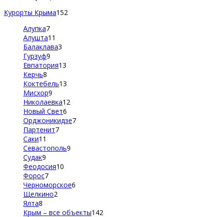
Курорты Крыма
152
Алупка
7
Алушта
11
Балаклава
3
Гурзуф
9
Евпатория
13
Керчь
8
Коктебель
13
Мисхор
9
Николаевка
12
Новый Свет
6
Орджоникидзе
7
Партенит
7
Саки
11
Севастополь
9
Судак
9
Феодосия
10
Форос
7
Черноморское
6
Щелкино
2
Ялта
8
Крым – все объекты
142