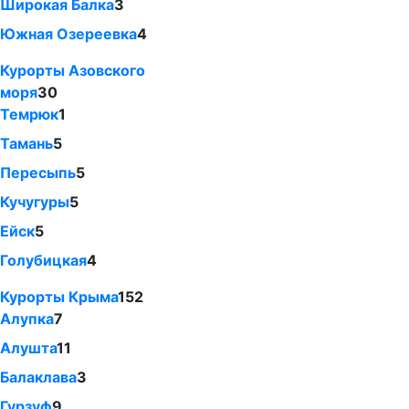
Широкая Балка
3
Южная Озереевка
4
Курорты Азовского
моря
30
Темрюк
1
Тамань
5
Пересыпь
5
Кучугуры
5
Ейск
5
Голубицкая
4
Курорты Крыма
152
Алупка
7
Алушта
11
Балаклава
3
Гурзуф
9