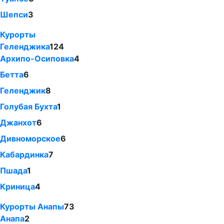
Шепси
3
Курорты
Геленджика
124
Архипо-Осиповка
4
Бетта
6
Геленджик
8
Голубая Бухта
1
Джанхот
6
Дивноморское
6
Кабардинка
7
Пшада
1
Криница
4
Курорты Анапы
73
Анапа
2