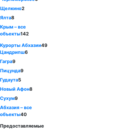
Щелкино
2
Ялта
8
Крым – все
объекты
142
Курорты Абхазии
49
Цандрипш
6
Гагра
9
Пицунда
9
Гудаута
5
Новый Афон
8
Сухум
9
Абхазия – все
объекты
40
Предоставляемые