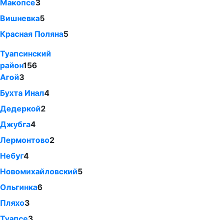
Макопсе
3
Вишневка
5
Красная Поляна
5
Туапсинский
район
156
Агой
3
Бухта Инал
4
Дедеркой
2
Джубга
4
Лермонтово
2
Небуг
4
Новомихайловский
5
Ольгинка
6
Пляхо
3
Туапсе
3