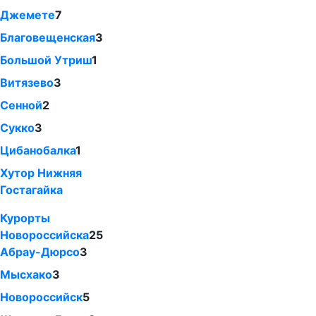
Джемете
7
Благовещенская
3
Большой Утриш
1
Витязево
3
Сенной
2
Сукко
3
Цибанобалка
1
Хутор Нижняя
Гостагайка
Курорты
Новороссийска
25
Абрау-Дюрсо
3
Мысхако
3
Новороссийск
5