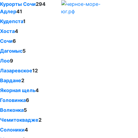
Курорты Сочи
294
Адлер
41
Кудепста
1
Хоста
4
Сочи
6
Дагомыс
5
Лоо
9
Лазаревское
12
Вардане
2
Якорная щель
4
Головинка
6
Волконка
5
Чемитоквадже
2
Солоники
4