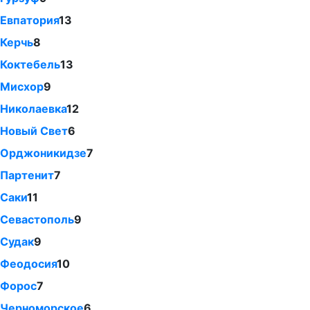
Евпатория
13
Керчь
8
Коктебель
13
Мисхор
9
Николаевка
12
Новый Свет
6
Орджоникидзе
7
Партенит
7
Саки
11
Севастополь
9
Судак
9
Феодосия
10
Форос
7
Черноморское
6