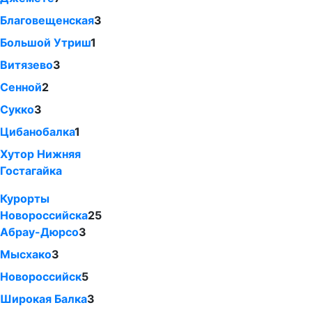
Благовещенская
3
Большой Утриш
1
Витязево
3
Сенной
2
Сукко
3
Цибанобалка
1
Хутор Нижняя
Гостагайка
Курорты
Новороссийска
25
Абрау-Дюрсо
3
Мысхако
3
Новороссийск
5
Широкая Балка
3