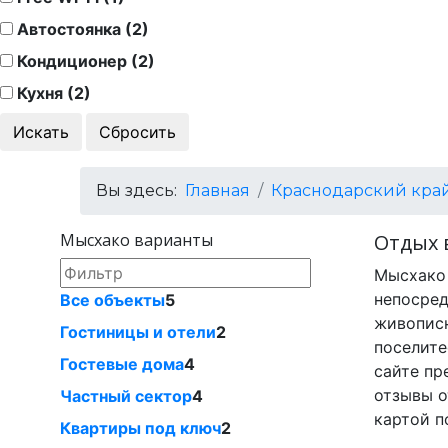
Автостоянка (2)
Кондиционер (2)
Кухня (2)
Вы здесь:
Главная
Краснодарский кра
Мысхако варианты
Отдых 
Мысхако 
непосред
Все объекты
5
живописн
Гостиницы и отели
2
поселите
Гостевые дома
4
сайте пр
отзывы о
Частный сектор
4
картой п
Квартиры под ключ
2