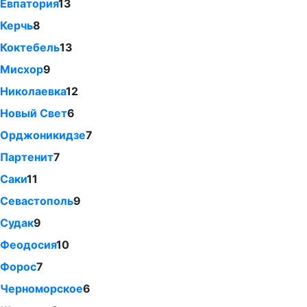
Евпатория
13
Керчь
8
Коктебель
13
Мисхор
9
Николаевка
12
Новый Свет
6
Орджоникидзе
7
Партенит
7
Саки
11
Севастополь
9
Судак
9
Феодосия
10
Форос
7
Черноморское
6