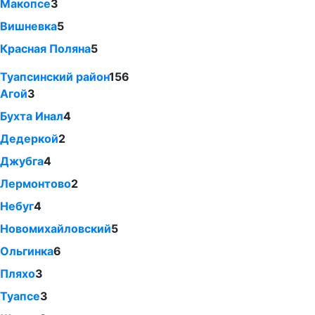
Макопсе
3
Вишневка
5
Красная Поляна
5
Туапсинский район
156
Агой
3
Бухта Инал
4
Дедеркой
2
Джубга
4
Лермонтово
2
Небуг
4
Новомихайловский
5
Ольгинка
6
Пляхо
3
Туапсе
3