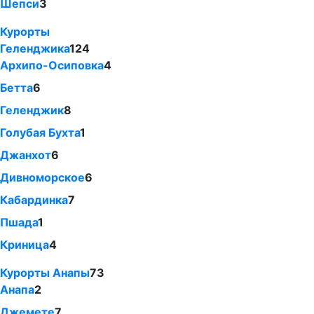
Шепси
3
Курорты
Геленджика
124
Архипо-Осиповка
4
Бетта
6
Геленджик
8
Голубая Бухта
1
Джанхот
6
Дивноморское
6
Кабардинка
7
Пшада
1
Криница
4
Курорты Анапы
73
Анапа
2
Джемете
7