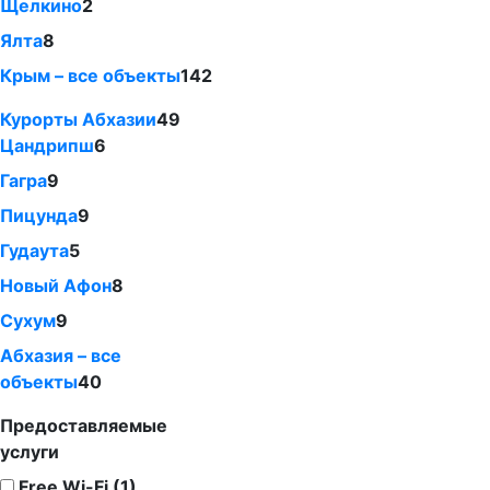
Щелкино
2
Ялта
8
Крым – все объекты
142
Курорты Абхазии
49
Цандрипш
6
Гагра
9
Пицунда
9
Гудаута
5
Новый Афон
8
Сухум
9
Абхазия – все
объекты
40
Предоставляемые
услуги
Free Wi-Fi (1)