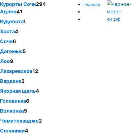
Курорты Сочи
294
Главная
Адлер
41
Кудепста
1
Хоста
4
Сочи
6
Дагомыс
5
Лоо
9
Лазаревское
12
Вардане
2
Якорная щель
4
Головинка
6
Волконка
5
Чемитоквадже
2
Солоники
4