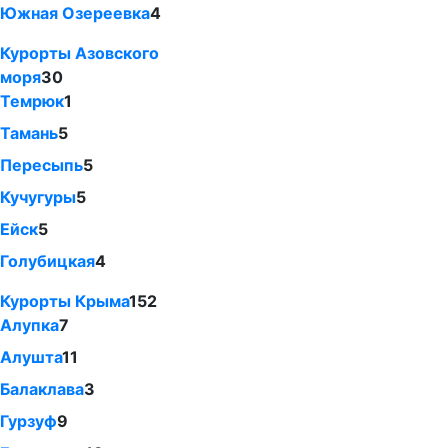
Южная Озереевка
4
Курорты Азовского
моря
30
Темрюк
1
Тамань
5
Пересыпь
5
Кучугуры
5
Ейск
5
Голубицкая
4
Курорты Крыма
152
Алупка
7
Алушта
11
Балаклава
3
Гурзуф
9