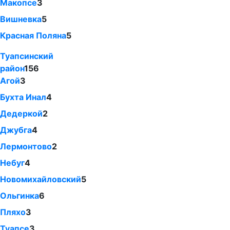
Макопсе
3
Вишневка
5
Красная Поляна
5
Туапсинский
район
156
Агой
3
Бухта Инал
4
Дедеркой
2
Джубга
4
Лермонтово
2
Небуг
4
Новомихайловский
5
Ольгинка
6
Пляхо
3
Туапсе
3