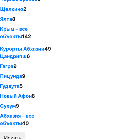
Щелкино
2
Ялта
8
Крым – все
объекты
142
Курорты Абхазии
49
Цандрипш
6
Гагра
9
Пицунда
9
Гудаута
5
Новый Афон
8
Сухум
9
Абхазия – все
объекты
40