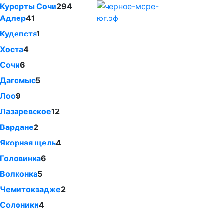
Курорты Сочи
294
Адлер
41
Кудепста
1
Хоста
4
Сочи
6
Дагомыс
5
Лоо
9
Лазаревское
12
Вардане
2
Якорная щель
4
Головинка
6
Волконка
5
Чемитоквадже
2
Солоники
4