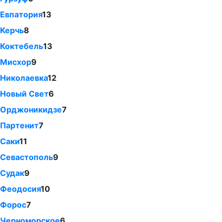
Евпатория
13
Керчь
8
Коктебель
13
Мисхор
9
Николаевка
12
Новый Свет
6
Орджоникидзе
7
Партенит
7
Саки
11
Севастополь
9
Судак
9
Феодосия
10
Форос
7
Черноморское
6