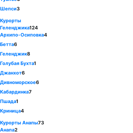
Шепси
3
Курорты
Геленджика
124
Архипо-Осиповка
4
Бетта
6
Геленджик
8
Голубая Бухта
1
Джанхот
6
Дивноморское
6
Кабардинка
7
Пшада
1
Криница
4
Курорты Анапы
73
Анапа
2