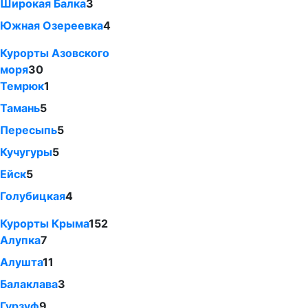
Широкая Балка
3
Южная Озереевка
4
Курорты Азовского
моря
30
Темрюк
1
Тамань
5
Пересыпь
5
Кучугуры
5
Ейск
5
Голубицкая
4
Курорты Крыма
152
Алупка
7
Алушта
11
Балаклава
3
Гурзуф
9