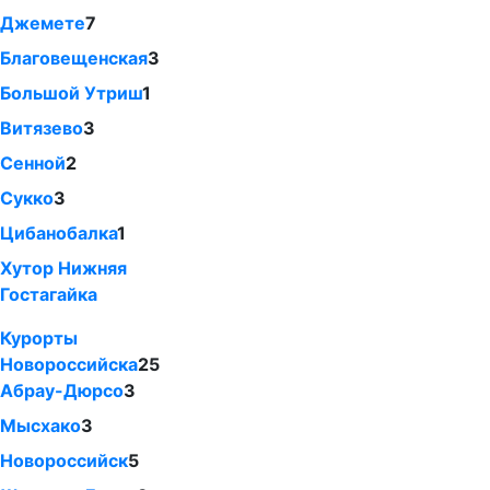
Джемете
7
Благовещенская
3
Большой Утриш
1
Витязево
3
Сенной
2
Сукко
3
Цибанобалка
1
Хутор Нижняя
Гостагайка
Курорты
Новороссийска
25
Абрау-Дюрсо
3
Мысхако
3
Новороссийск
5