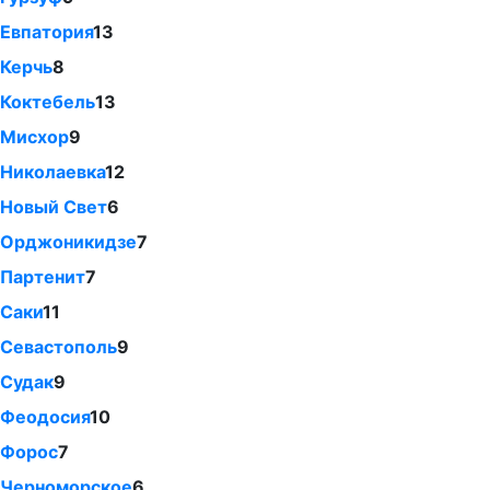
Евпатория
13
Керчь
8
Коктебель
13
Мисхор
9
Николаевка
12
Новый Свет
6
Орджоникидзе
7
Партенит
7
Саки
11
Севастополь
9
Судак
9
Феодосия
10
Форос
7
Черноморское
6