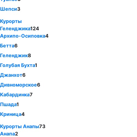
Шепси
3
Курорты
Геленджика
124
Архипо-Осиповка
4
Бетта
6
Геленджик
8
Голубая Бухта
1
Джанхот
6
Дивноморское
6
Кабардинка
7
Пшада
1
Криница
4
Курорты Анапы
73
Анапа
2