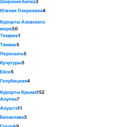
Широкая Балка
3
Южная Озереевка
4
Курорты Азовского
моря
30
Темрюк
1
Тамань
5
Пересыпь
5
Кучугуры
5
Ейск
5
Голубицкая
4
Курорты Крыма
152
Алупка
7
Алушта
11
Балаклава
3
Гурзуф
9