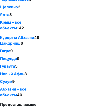
Щелкино
2
Ялта
8
Крым – все
объекты
142
Курорты Абхазии
49
Цандрипш
6
Гагра
9
Пицунда
9
Гудаута
5
Новый Афон
8
Сухум
9
Абхазия – все
объекты
40
Предоставляемые