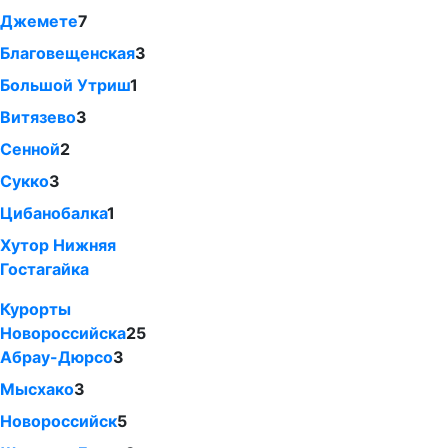
Джемете
7
Благовещенская
3
Большой Утриш
1
Витязево
3
Сенной
2
Сукко
3
Цибанобалка
1
Хутор Нижняя
Гостагайка
Курорты
Новороссийска
25
Абрау-Дюрсо
3
Мысхако
3
Новороссийск
5