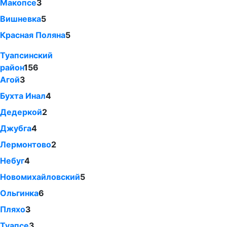
Макопсе
3
Вишневка
5
Красная Поляна
5
Туапсинский
район
156
Агой
3
Бухта Инал
4
Дедеркой
2
Джубга
4
Лермонтово
2
Небуг
4
Новомихайловский
5
Ольгинка
6
Пляхо
3
Туапсе
3