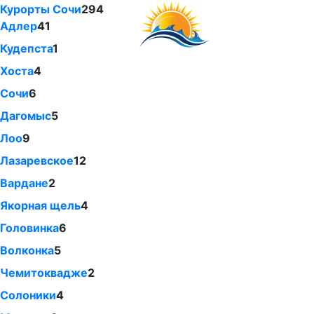
Курорты Сочи
294
Адлер
41
Кудепста
1
Хоста
4
Сочи
6
Дагомыс
5
Лоо
9
Лазаревское
12
Вардане
2
Якорная щель
4
Головинка
6
Волконка
5
Чемитоквадже
2
Солоники
4