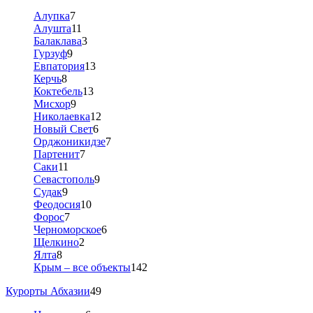
Алупка
7
Алушта
11
Балаклава
3
Гурзуф
9
Евпатория
13
Керчь
8
Коктебель
13
Мисхор
9
Николаевка
12
Новый Свет
6
Орджоникидзе
7
Партенит
7
Саки
11
Севастополь
9
Судак
9
Феодосия
10
Форос
7
Черноморское
6
Щелкино
2
Ялта
8
Крым – все объекты
142
Курорты Абхазии
49