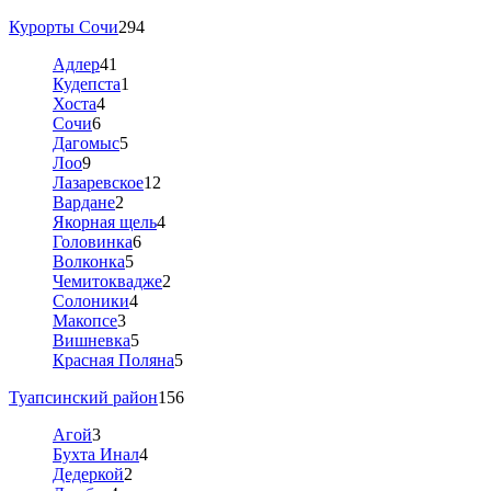
Курорты Сочи
294
Адлер
41
Кудепста
1
Хоста
4
Сочи
6
Дагомыс
5
Лоо
9
Лазаревское
12
Вардане
2
Якорная щель
4
Головинка
6
Волконка
5
Чемитоквадже
2
Солоники
4
Макопсе
3
Вишневка
5
Красная Поляна
5
Туапсинский район
156
Агой
3
Бухта Инал
4
Дедеркой
2