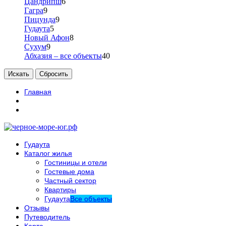
Цандрипш
6
Гагра
9
Пицунда
9
Гудаута
5
Новый Афон
8
Сухум
9
Абхазия – все объекты
40
Главная
Гудаута
Каталог жилья
Гостиницы и отели
Гостевые дома
Частный сектор
Квартиры
Гудаута
Все объекты
Отзывы
Путеводитель