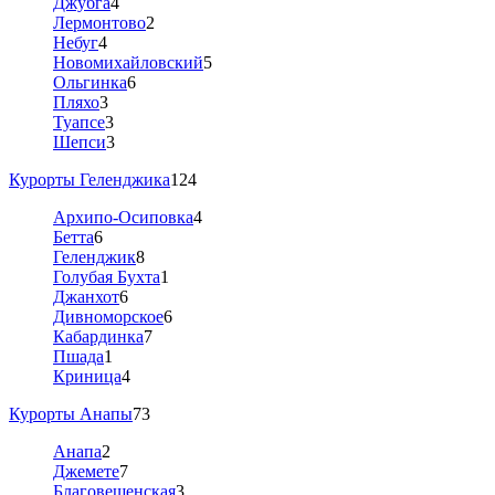
Джубга
4
Лермонтово
2
Небуг
4
Новомихайловский
5
Ольгинка
6
Пляхо
3
Туапсе
3
Шепси
3
Курорты Геленджика
124
Архипо-Осиповка
4
Бетта
6
Геленджик
8
Голубая Бухта
1
Джанхот
6
Дивноморское
6
Кабардинка
7
Пшада
1
Криница
4
Курорты Анапы
73
Анапа
2
Джемете
7
Благовещенская
3