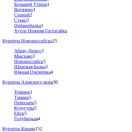
Большой Утриш
1
Витязево
3
Сенной
2
Сукко
3
Цибанобалка
1
Хутор Нижняя Гостагайка
Курорты Новороссийска
25
Абрау-Дюрсо
3
Мысхако
3
Новороссийск
5
Широкая Балка
3
Южная Озереевка
4
Курорты Азовского моря
30
Темрюк
1
Тамань
5
Пересыпь
5
Кучугуры
5
Ейск
5
Голубицкая
4
Курорты Крыма
152