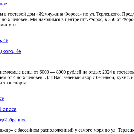
ное
ем в гостевой дом «Жемчужина Фороса» по ул. Терлецкого. Пре
о 6 человек. Мы находимся в центре пгт. Форос, в 350 от Форосс
4 минуты
цкого, 4е
риемлемые цены от 6000 — 8000 рублей на отдых 2024 в гостево
ем от 4 до 6 человек. Для Вас: зелёный двор с беседкой, кухня,
ки транспорта
 Форосе
Избранное
нжир» с бассейном расположенный у самого моря по ул. Терлецк