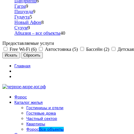
Цандрипш
6
Гагра
9
Пицунда
9
Гудаута
5
Новый Афон
8
Сухум
9
Абхазия – все объекты
40
Предоставляемые услуги
Free Wi-Fi (6)
Автостоянка (5)
Бассейн (2)
Детская
Главная
Форос
Каталог жилья
Гостиницы и отели
Гостевые дома
Частный сектор
Квартиры
Форос
Все объекты