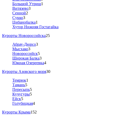
Большой Утриш
1
Витязево
3
Сенной
2
Сукко
3
Цибанобалка
1
Хутор Нижняя Гостагайка
Курорты Новороссийска
25
Абрау-Дюрсо
3
Мысхако
3
Новороссийск
5
Широкая Балка
3
Южная Озереевка
4
Курорты Азовского моря
30
Темрюк
1
Тамань
5
Пересыпь
5
Кучугуры
5
Ейск
5
Голубицкая
4
Курорты Крыма
152