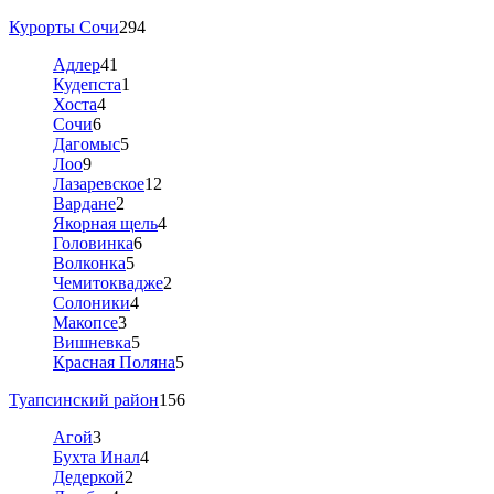
Курорты Сочи
294
Адлер
41
Кудепста
1
Хоста
4
Сочи
6
Дагомыс
5
Лоо
9
Лазаревское
12
Вардане
2
Якорная щель
4
Головинка
6
Волконка
5
Чемитоквадже
2
Солоники
4
Макопсе
3
Вишневка
5
Красная Поляна
5
Туапсинский район
156
Агой
3
Бухта Инал
4
Дедеркой
2