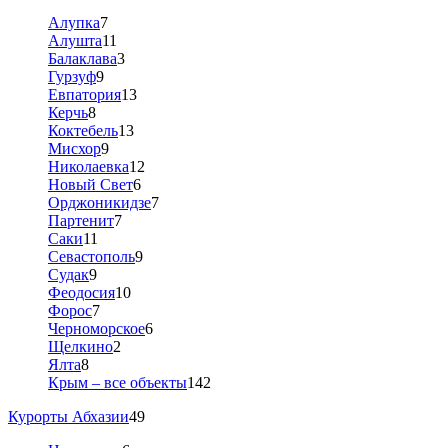
Алупка
7
Алушта
11
Балаклава
3
Гурзуф
9
Евпатория
13
Керчь
8
Коктебель
13
Мисхор
9
Николаевка
12
Новый Свет
6
Орджоникидзе
7
Партенит
7
Саки
11
Севастополь
9
Судак
9
Феодосия
10
Форос
7
Черноморское
6
Щелкино
2
Ялта
8
Крым – все объекты
142
Курорты Абхазии
49