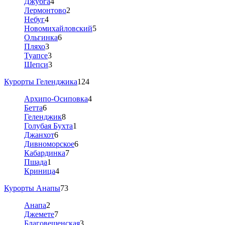
Джубга
4
Лермонтово
2
Небуг
4
Новомихайловский
5
Ольгинка
6
Пляхо
3
Туапсе
3
Шепси
3
Курорты Геленджика
124
Архипо-Осиповка
4
Бетта
6
Геленджик
8
Голубая Бухта
1
Джанхот
6
Дивноморское
6
Кабардинка
7
Пшада
1
Криница
4
Курорты Анапы
73
Анапа
2
Джемете
7
Благовещенская
3