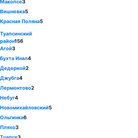
Макопсе
3
Вишневка
5
Красная Поляна
5
Туапсинский
район
156
Агой
3
Бухта Инал
4
Дедеркой
2
Джубга
4
Лермонтово
2
Небуг
4
Новомихайловский
5
Ольгинка
6
Пляхо
3
Туапсе
3