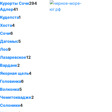
Курорты Сочи
294
Адлер
41
Кудепста
1
Хоста
4
Сочи
6
Дагомыс
5
Лоо
9
Лазаревское
12
Вардане
2
Якорная щель
4
Головинка
6
Волконка
5
Чемитоквадже
2
Солоники
4