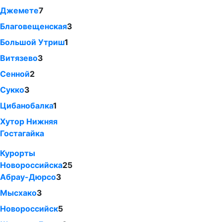
Джемете
7
Благовещенская
3
Большой Утриш
1
Витязево
3
Сенной
2
Сукко
3
Цибанобалка
1
Хутор Нижняя
Гостагайка
Курорты
Новороссийска
25
Абрау-Дюрсо
3
Мысхако
3
Новороссийск
5