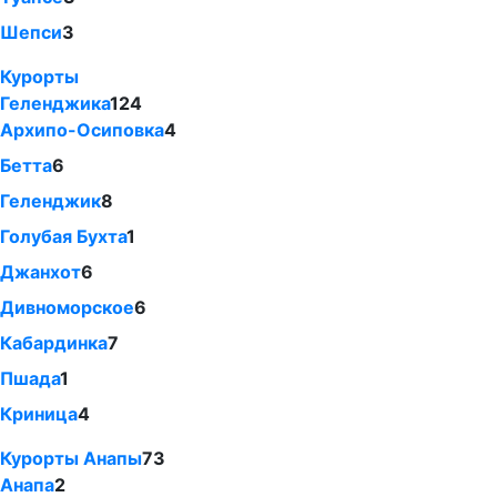
Шепси
3
Курорты
Геленджика
124
Архипо-Осиповка
4
Бетта
6
Геленджик
8
Голубая Бухта
1
Джанхот
6
Дивноморское
6
Кабардинка
7
Пшада
1
Криница
4
Курорты Анапы
73
Анапа
2