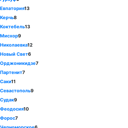
Евпатория
13
Керчь
8
Коктебель
13
Мисхор
9
Николаевка
12
Новый Свет
6
Орджоникидзе
7
Партенит
7
Саки
11
Севастополь
9
Судак
9
Феодосия
10
Форос
7
Черноморское
6