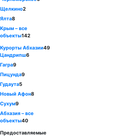
Щелкино
2
Ялта
8
Крым – все
объекты
142
Курорты Абхазии
49
Цандрипш
6
Гагра
9
Пицунда
9
Гудаута
5
Новый Афон
8
Сухум
9
Абхазия – все
объекты
40
Предоставляемые