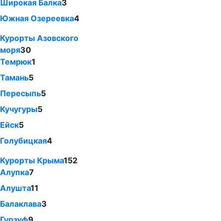
Широкая Балка
3
Южная Озереевка
4
Курорты Азовского
моря
30
Темрюк
1
Тамань
5
Пересыпь
5
Кучугуры
5
Ейск
5
Голубицкая
4
Курорты Крыма
152
Алупка
7
Алушта
11
Балаклава
3
Гурзуф
9