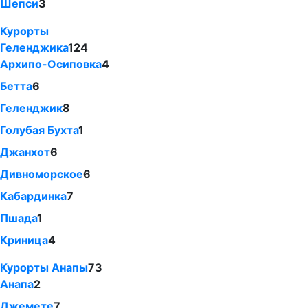
Шепси
3
Курорты
Геленджика
124
Архипо-Осиповка
4
Бетта
6
Геленджик
8
Голубая Бухта
1
Джанхот
6
Дивноморское
6
Кабардинка
7
Пшада
1
Криница
4
Курорты Анапы
73
Анапа
2
Джемете
7