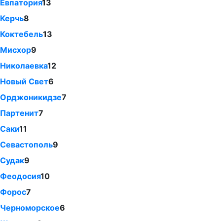
Евпатория
13
Керчь
8
Коктебель
13
Мисхор
9
Николаевка
12
Новый Свет
6
Орджоникидзе
7
Партенит
7
Саки
11
Севастополь
9
Судак
9
Феодосия
10
Форос
7
Черноморское
6