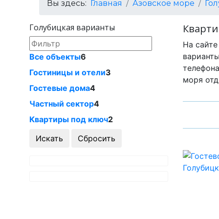
Вы здесь:
Главная
Азовское море
Го
Голубицкая варианты
Кварти
На сайте
варианты
Все объекты
6
телефона
Гостиницы и отели
3
моря отд
Гостевые дома
4
Частный сектор
4
Квартиры под ключ
2