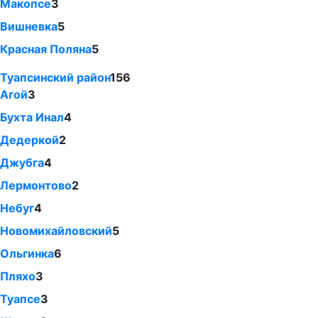
Макопсе
3
Вишневка
5
Красная Поляна
5
Туапсинский район
156
Агой
3
Бухта Инал
4
Дедеркой
2
Джубга
4
Лермонтово
2
Небуг
4
Новомихайловский
5
Ольгинка
6
Пляхо
3
Туапсе
3