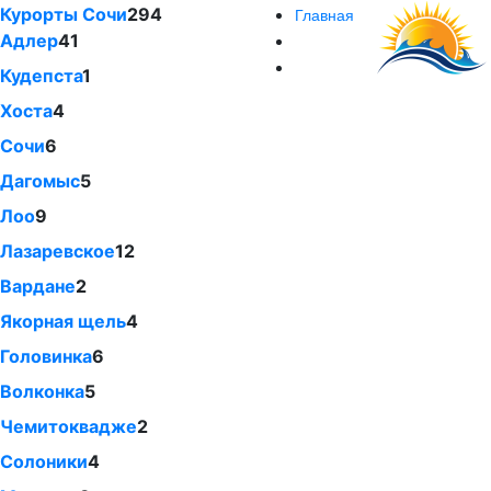
Курорты Сочи
294
Главная
Адлер
41
Кудепста
1
Хоста
4
Сочи
6
Дагомыс
5
Лоо
9
Лазаревское
12
Вардане
2
Якорная щель
4
Головинка
6
Волконка
5
Чемитоквадже
2
Солоники
4