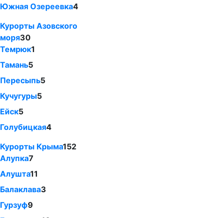
Южная Озереевка
4
Курорты Азовского
моря
30
Темрюк
1
Тамань
5
Пересыпь
5
Кучугуры
5
Ейск
5
Голубицкая
4
Курорты Крыма
152
Алупка
7
Алушта
11
Балаклава
3
Гурзуф
9