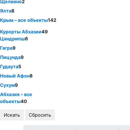
Щелкино
2
Ялта
8
Крым – все объекты
142
Курорты Абхазии
49
Цандрипш
6
Гагра
9
Пицунда
9
Гудаута
5
Новый Афон
8
Сухум
9
Абхазия – все
объекты
40