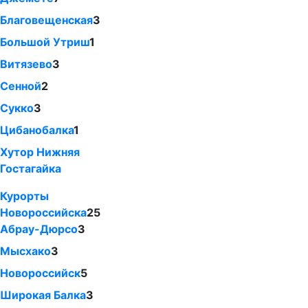
Благовещенская
3
Большой Утриш
1
Витязево
3
Сенной
2
Сукко
3
Цибанобалка
1
Хутор Нижняя
Гостагайка
Курорты
Новороссийска
25
Абрау-Дюрсо
3
Мысхако
3
Новороссийск
5
Широкая Балка
3