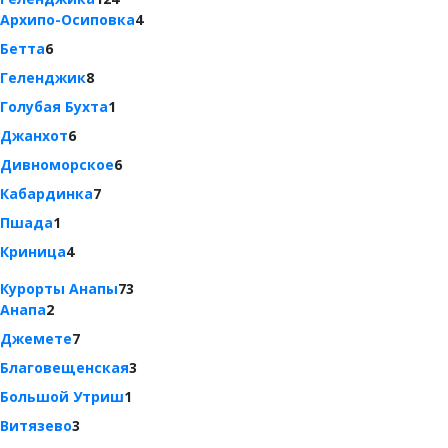
Архипо-Осиповка
4
Бетта
6
Геленджик
8
Голубая Бухта
1
Джанхот
6
Дивноморское
6
Кабардинка
7
Пшада
1
Криница
4
Курорты Анапы
73
Анапа
2
Джемете
7
Благовещенская
3
Большой Утриш
1
Витязево
3