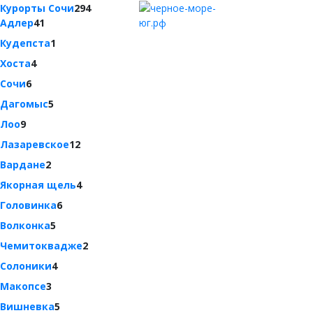
Курорты Сочи
294
Адлер
41
Кудепста
1
Хоста
4
Сочи
6
Дагомыс
5
Лоо
9
Лазаревское
12
Вардане
2
Якорная щель
4
Головинка
6
Волконка
5
Чемитоквадже
2
Солоники
4
Макопсе
3
Вишневка
5