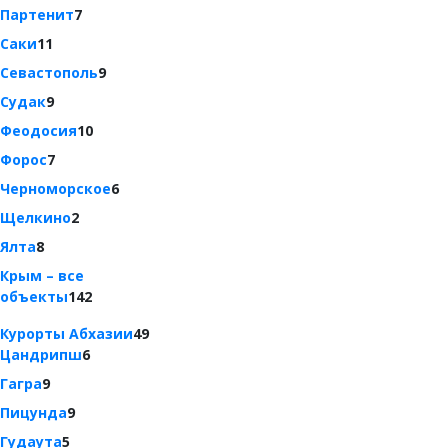
Партенит
7
Саки
11
Севастополь
9
Судак
9
Феодосия
10
Форос
7
Черноморское
6
Щелкино
2
Ялта
8
Крым – все
объекты
142
Курорты Абхазии
49
Цандрипш
6
Гагра
9
Пицунда
9
Гудаута
5