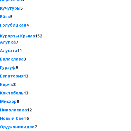
Кучугуры
5
Ейск
5
Голубицкая
4
Курорты Крыма
152
Алупка
7
Алушта
11
Балаклава
3
Гурзуф
9
Евпатория
13
Керчь
8
Коктебель
13
Мисхор
9
Николаевка
12
Новый Свет
6
Орджоникидзе
7