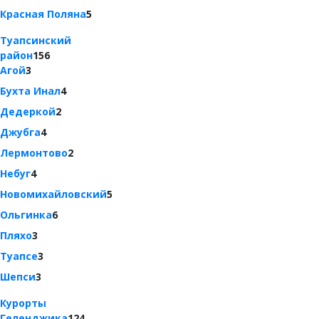
Красная Поляна
5
Туапсинский
район
156
Агой
3
Бухта Инал
4
Дедеркой
2
Джубга
4
Лермонтово
2
Небуг
4
Новомихайловский
5
Ольгинка
6
Пляхо
3
Туапсе
3
Шепси
3
Курорты
Геленджика
124