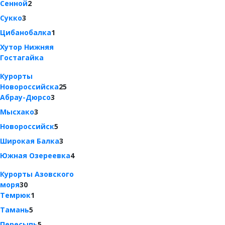
Сенной
2
Сукко
3
Цибанобалка
1
Хутор Нижняя
Гостагайка
Курорты
Новороссийска
25
Абрау-Дюрсо
3
Мысхако
3
Новороссийск
5
Широкая Балка
3
Южная Озереевка
4
Курорты Азовского
моря
30
Темрюк
1
Тамань
5
Пересыпь
5