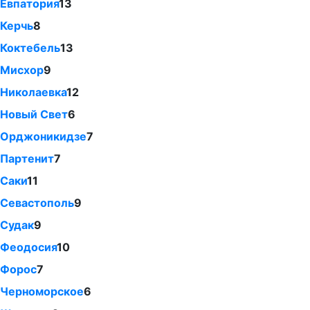
Евпатория
13
Керчь
8
Коктебель
13
Мисхор
9
Николаевка
12
Новый Свет
6
Орджоникидзе
7
Партенит
7
Саки
11
Севастополь
9
Судак
9
Феодосия
10
Форос
7
Черноморское
6