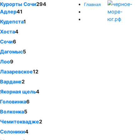
Курорты Сочи
294
Главная
Адлер
41
Кудепста
1
Хоста
4
Сочи
6
Дагомыс
5
Лоо
9
Лазаревское
12
Вардане
2
Якорная щель
4
Головинка
6
Волконка
5
Чемитоквадже
2
Солоники
4