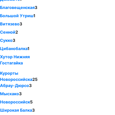
Благовещенская
3
Большой Утриш
1
Витязево
3
Сенной
2
Сукко
3
Цибанобалка
1
Хутор Нижняя
Гостагайка
Курорты
Новороссийска
25
Абрау-Дюрсо
3
Мысхако
3
Новороссийск
5
Широкая Балка
3