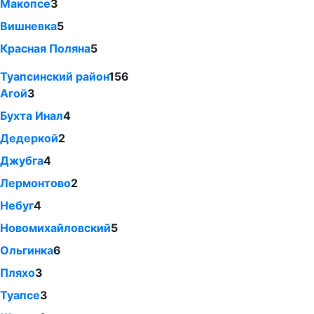
Макопсе
3
Вишневка
5
Красная Поляна
5
Туапсинский район
156
Агой
3
Бухта Инал
4
Дедеркой
2
Джубга
4
Лермонтово
2
Небуг
4
Новомихайловский
5
Ольгинка
6
Пляхо
3
Туапсе
3