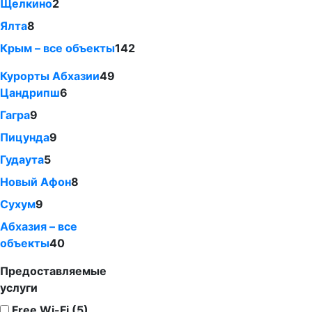
Щелкино
2
Ялта
8
Крым – все объекты
142
Курорты Абхазии
49
Цандрипш
6
Гагра
9
Пицунда
9
Гудаута
5
Новый Афон
8
Сухум
9
Абхазия – все
объекты
40
Предоставляемые
услуги
Free Wi-Fi (5)