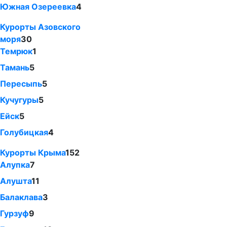
Южная Озереевка
4
Курорты Азовского
моря
30
Темрюк
1
Тамань
5
Пересыпь
5
Кучугуры
5
Ейск
5
Голубицкая
4
Курорты Крыма
152
Алупка
7
Алушта
11
Балаклава
3
Гурзуф
9