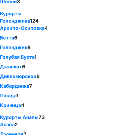
Шепси
3
Курорты
Геленджика
124
Архипо-Осиповка
4
Бетта
6
Геленджик
8
Голубая Бухта
1
Джанхот
6
Дивноморское
6
Кабардинка
7
Пшада
1
Криница
4
Курорты Анапы
73
Анапа
2
Джемете
7