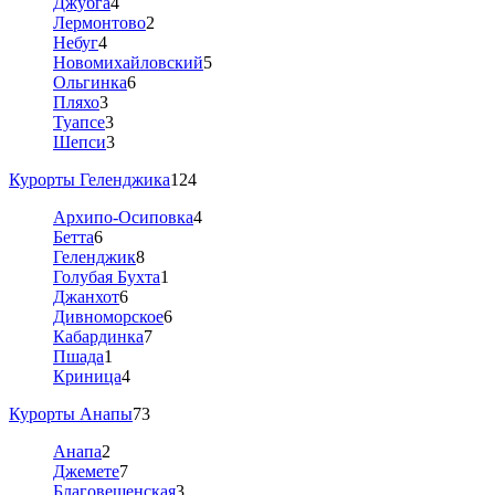
Джубга
4
Лермонтово
2
Небуг
4
Новомихайловский
5
Ольгинка
6
Пляхо
3
Туапсе
3
Шепси
3
Курорты Геленджика
124
Архипо-Осиповка
4
Бетта
6
Геленджик
8
Голубая Бухта
1
Джанхот
6
Дивноморское
6
Кабардинка
7
Пшада
1
Криница
4
Курорты Анапы
73
Анапа
2
Джемете
7
Благовещенская
3