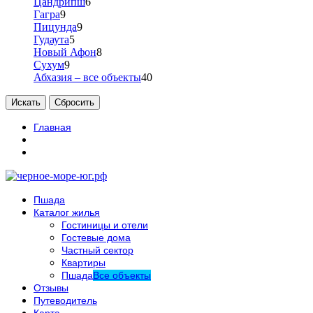
Цандрипш
6
Гагра
9
Пицунда
9
Гудаута
5
Новый Афон
8
Сухум
9
Абхазия – все объекты
40
Главная
Пшада
Каталог жилья
Гостиницы и отели
Гостевые дома
Частный сектор
Квартиры
Пшада
Все объекты
Отзывы
Путеводитель