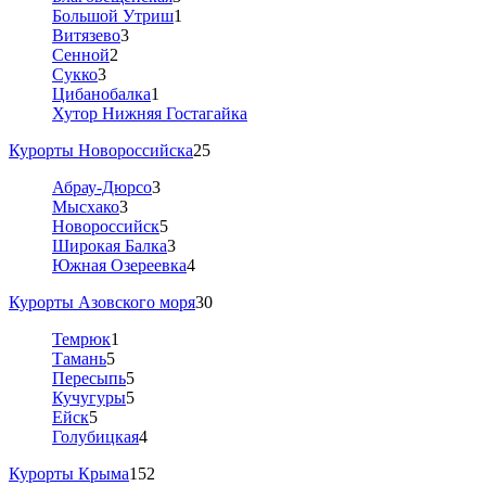
Большой Утриш
1
Витязево
3
Сенной
2
Сукко
3
Цибанобалка
1
Хутор Нижняя Гостагайка
Курорты Новороссийска
25
Абрау-Дюрсо
3
Мысхако
3
Новороссийск
5
Широкая Балка
3
Южная Озереевка
4
Курорты Азовского моря
30
Темрюк
1
Тамань
5
Пересыпь
5
Кучугуры
5
Ейск
5
Голубицкая
4
Курорты Крыма
152