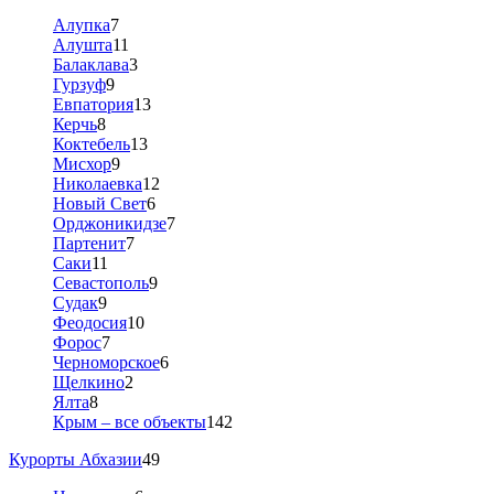
Алупка
7
Алушта
11
Балаклава
3
Гурзуф
9
Евпатория
13
Керчь
8
Коктебель
13
Мисхор
9
Николаевка
12
Новый Свет
6
Орджоникидзе
7
Партенит
7
Саки
11
Севастополь
9
Судак
9
Феодосия
10
Форос
7
Черноморское
6
Щелкино
2
Ялта
8
Крым – все объекты
142
Курорты Абхазии
49