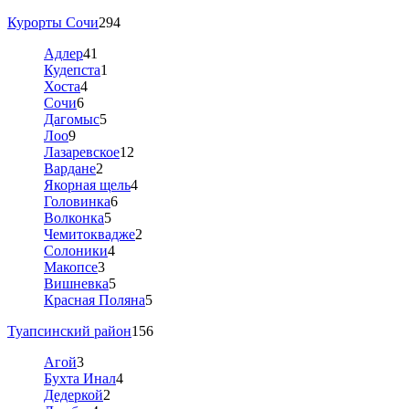
Курорты Сочи
294
Адлер
41
Кудепста
1
Хоста
4
Сочи
6
Дагомыс
5
Лоо
9
Лазаревское
12
Вардане
2
Якорная щель
4
Головинка
6
Волконка
5
Чемитоквадже
2
Солоники
4
Макопсе
3
Вишневка
5
Красная Поляна
5
Туапсинский район
156
Агой
3
Бухта Инал
4
Дедеркой
2