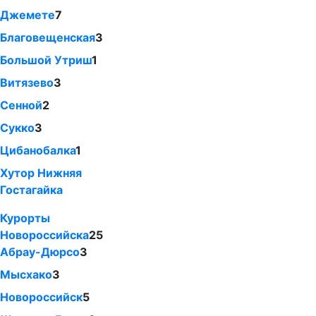
Джемете
7
Благовещенская
3
Большой Утриш
1
Витязево
3
Сенной
2
Сукко
3
Цибанобалка
1
Хутор Нижняя
Гостагайка
Курорты
Новороссийска
25
Абрау-Дюрсо
3
Мысхако
3
Новороссийск
5