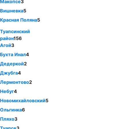
Макопсе
3
Вишневка
5
Красная Поляна
5
Туапсинский
район
156
Агой
3
Бухта Инал
4
Дедеркой
2
Джубга
4
Лермонтово
2
Небуг
4
Новомихайловский
5
Ольгинка
6
Пляхо
3
Туапсе
3