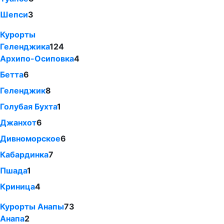
Шепси
3
Курорты
Геленджика
124
Архипо-Осиповка
4
Бетта
6
Геленджик
8
Голубая Бухта
1
Джанхот
6
Дивноморское
6
Кабардинка
7
Пшада
1
Криница
4
Курорты Анапы
73
Анапа
2