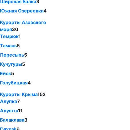
Широкая Балка
3
Южная Озереевка
4
Курорты Азовского
моря
30
Темрюк
1
Тамань
5
Пересыпь
5
Кучугуры
5
Ейск
5
Голубицкая
4
Курорты Крыма
152
Алупка
7
Алушта
11
Балаклава
3
Гурзуф
9