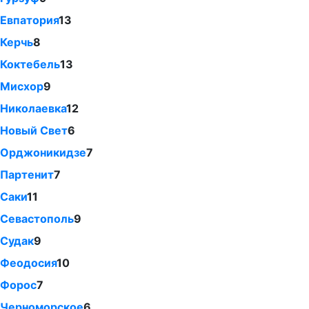
Евпатория
13
Керчь
8
Коктебель
13
Мисхор
9
Николаевка
12
Новый Свет
6
Орджоникидзе
7
Партенит
7
Саки
11
Севастополь
9
Судак
9
Феодосия
10
Форос
7
Черноморское
6