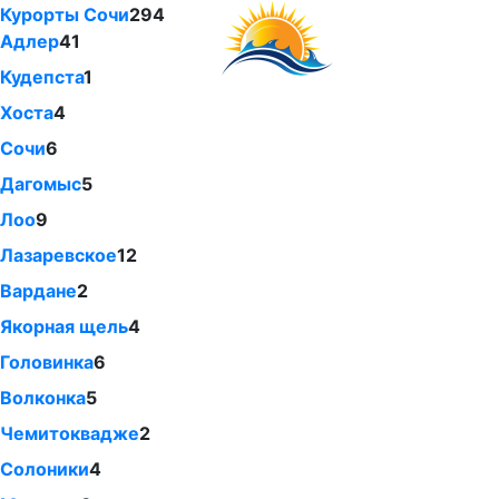
Курорты Сочи
294
Адлер
41
Кудепста
1
Хоста
4
Сочи
6
Дагомыс
5
Лоо
9
Лазаревское
12
Вардане
2
Якорная щель
4
Головинка
6
Волконка
5
Чемитоквадже
2
Солоники
4