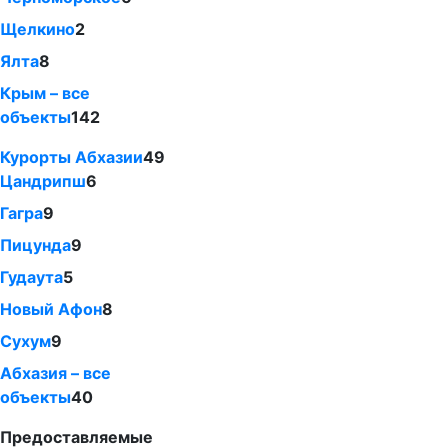
Щелкино
2
Ялта
8
Крым – все
объекты
142
Курорты Абхазии
49
Цандрипш
6
Гагра
9
Пицунда
9
Гудаута
5
Новый Афон
8
Сухум
9
Абхазия – все
объекты
40
Предоставляемые