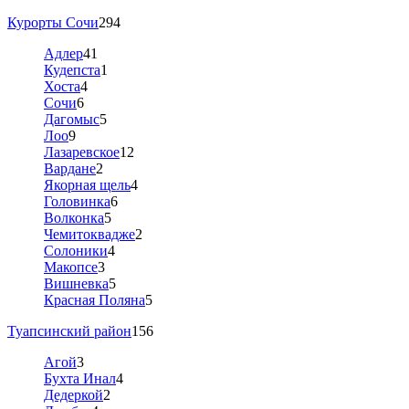
Курорты Сочи
294
Адлер
41
Кудепста
1
Хоста
4
Сочи
6
Дагомыс
5
Лоо
9
Лазаревское
12
Вардане
2
Якорная щель
4
Головинка
6
Волконка
5
Чемитоквадже
2
Солоники
4
Макопсе
3
Вишневка
5
Красная Поляна
5
Туапсинский район
156
Агой
3
Бухта Инал
4
Дедеркой
2