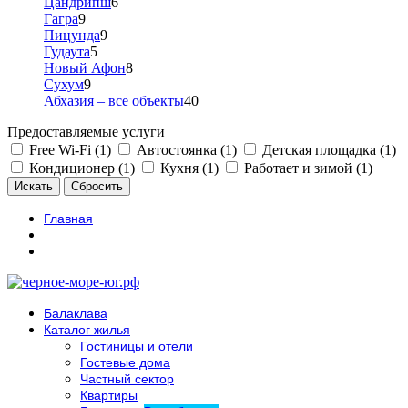
Цандрипш
6
Гагра
9
Пицунда
9
Гудаута
5
Новый Афон
8
Сухум
9
Абхазия – все объекты
40
Предоставляемые услуги
Free Wi-Fi (1)
Автостоянка (1)
Детская площадка (1)
Кондиционер (1)
Кухня (1)
Работает и зимой (1)
Главная
Балаклава
Каталог жилья
Гостиницы и отели
Гостевые дома
Частный сектор
Квартиры