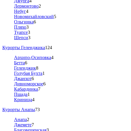
Джубга
4
Лермонтово
2
Небуг
4
Новомихайловский
5
Ольгинка
6
Пляхо
3
Туапсе
3
Шепси
3
Курорты Геленджика
124
Архипо-Осиповка
4
Бетта
6
Геленджик
8
Голубая Бухта
1
Джанхот
6
Дивноморское
6
Кабардинка
7
Пшада
1
Криница
4
Курорты Анапы
73
Анапа
2
Джемете
7
Благовещенская
3