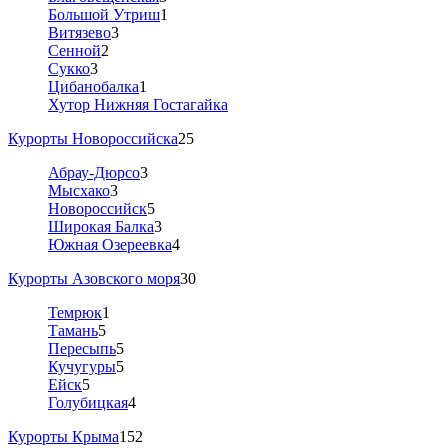
Большой Утриш
1
Витязево
3
Сенной
2
Сукко
3
Цибанобалка
1
Хутор Нижняя Гостагайка
Курорты Новороссийска
25
Абрау-Дюрсо
3
Мысхако
3
Новороссийск
5
Широкая Балка
3
Южная Озереевка
4
Курорты Азовского моря
30
Темрюк
1
Тамань
5
Пересыпь
5
Кучугуры
5
Ейск
5
Голубицкая
4
Курорты Крыма
152