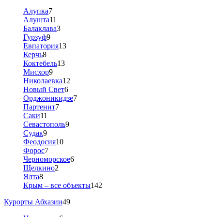
Алупка
7
Алушта
11
Балаклава
3
Гурзуф
9
Евпатория
13
Керчь
8
Коктебель
13
Мисхор
9
Николаевка
12
Новый Свет
6
Орджоникидзе
7
Партенит
7
Саки
11
Севастополь
9
Судак
9
Феодосия
10
Форос
7
Черноморское
6
Щелкино
2
Ялта
8
Крым – все объекты
142
Курорты Абхазии
49