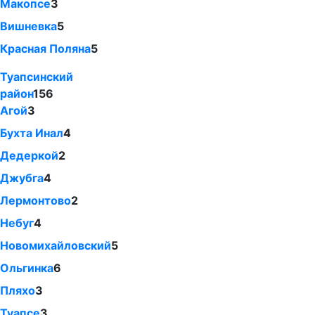
Макопсе
3
Вишневка
5
Красная Поляна
5
Туапсинский
район
156
Агой
3
Бухта Инал
4
Дедеркой
2
Джубга
4
Лермонтово
2
Небуг
4
Новомихайловский
5
Ольгинка
6
Пляхо
3
Туапсе
3