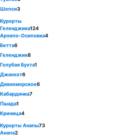
Шепси
3
Курорты
Геленджика
124
Архипо-Осиповка
4
Бетта
6
Геленджик
8
Голубая Бухта
1
Джанхот
6
Дивноморское
6
Кабардинка
7
Пшада
1
Криница
4
Курорты Анапы
73
Анапа
2