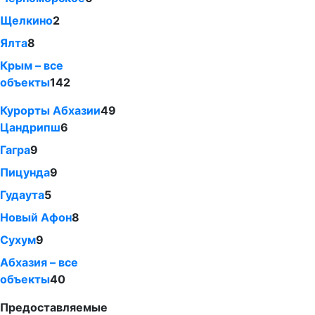
Щелкино
2
Ялта
8
Крым – все
объекты
142
Курорты Абхазии
49
Цандрипш
6
Гагра
9
Пицунда
9
Гудаута
5
Новый Афон
8
Сухум
9
Абхазия – все
объекты
40
Предоставляемые