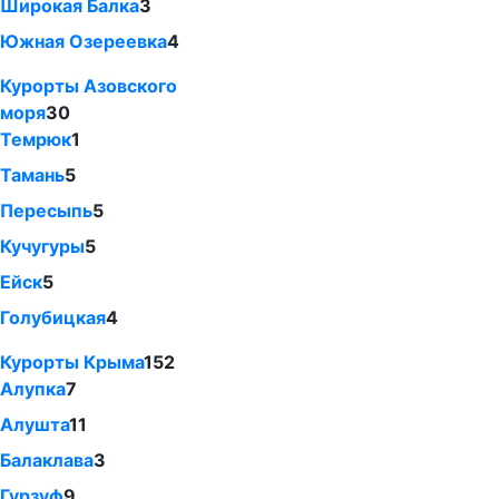
Широкая Балка
3
Южная Озереевка
4
Курорты Азовского
моря
30
Темрюк
1
Тамань
5
Пересыпь
5
Кучугуры
5
Ейск
5
Голубицкая
4
Курорты Крыма
152
Алупка
7
Алушта
11
Балаклава
3
Гурзуф
9