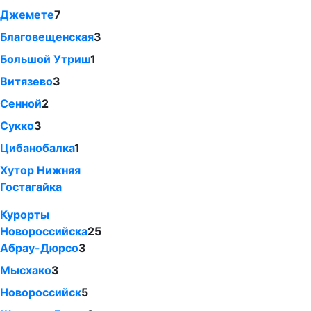
Джемете
7
Благовещенская
3
Большой Утриш
1
Витязево
3
Сенной
2
Сукко
3
Цибанобалка
1
Хутор Нижняя
Гостагайка
Курорты
Новороссийска
25
Абрау-Дюрсо
3
Мысхако
3
Новороссийск
5