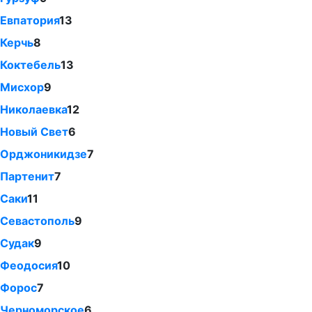
Евпатория
13
Керчь
8
Коктебель
13
Мисхор
9
Николаевка
12
Новый Свет
6
Орджоникидзе
7
Партенит
7
Саки
11
Севастополь
9
Судак
9
Феодосия
10
Форос
7
Черноморское
6