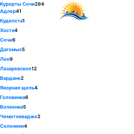
Курорты Сочи
294
Адлер
41
Кудепста
1
Хоста
4
Сочи
6
Дагомыс
5
Лоо
9
Лазаревское
12
Вардане
2
Якорная щель
4
Головинка
6
Волконка
5
Чемитоквадже
2
Солоники
4