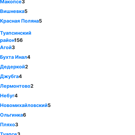
Макопсе
3
Вишневка
5
Красная Поляна
5
Туапсинский
район
156
Агой
3
Бухта Инал
4
Дедеркой
2
Джубга
4
Лермонтово
2
Небуг
4
Новомихайловский
5
Ольгинка
6
Пляхо
3
Туапсе
3