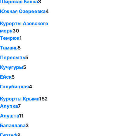
Широкая Балка
3
Южная Озереевка
4
Курорты Азовского
моря
30
Темрюк
1
Тамань
5
Пересыпь
5
Кучугуры
5
Ейск
5
Голубицкая
4
Курорты Крыма
152
Алупка
7
Алушта
11
Балаклава
3
Гурзуф
9