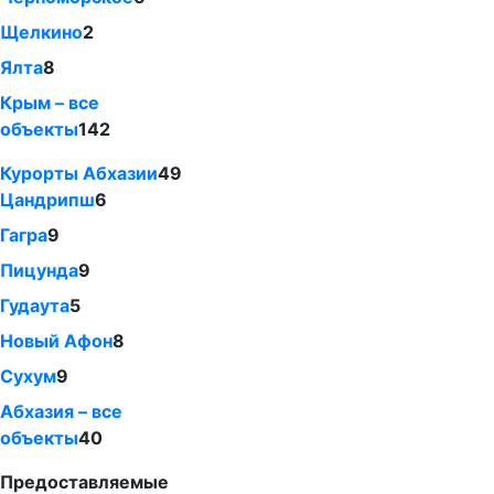
Щелкино
2
Ялта
8
Крым – все
объекты
142
Курорты Абхазии
49
Цандрипш
6
Гагра
9
Пицунда
9
Гудаута
5
Новый Афон
8
Сухум
9
Абхазия – все
объекты
40
Предоставляемые