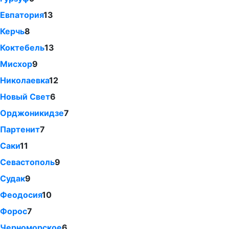
Евпатория
13
Керчь
8
Коктебель
13
Мисхор
9
Николаевка
12
Новый Свет
6
Орджоникидзе
7
Партенит
7
Саки
11
Севастополь
9
Судак
9
Феодосия
10
Форос
7
Черноморское
6