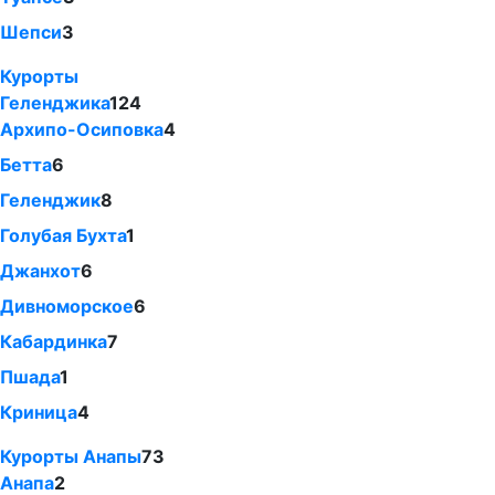
Шепси
3
Курорты
Геленджика
124
Архипо-Осиповка
4
Бетта
6
Геленджик
8
Голубая Бухта
1
Джанхот
6
Дивноморское
6
Кабардинка
7
Пшада
1
Криница
4
Курорты Анапы
73
Анапа
2