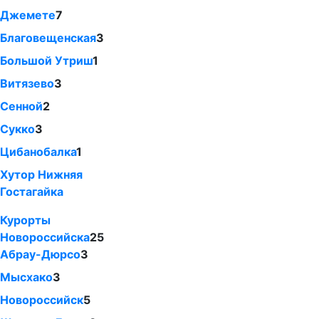
Джемете
7
Благовещенская
3
Большой Утриш
1
Витязево
3
Сенной
2
Сукко
3
Цибанобалка
1
Хутор Нижняя
Гостагайка
Курорты
Новороссийска
25
Абрау-Дюрсо
3
Мысхако
3
Новороссийск
5