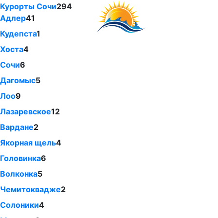
Курорты Сочи
294
Адлер
41
Кудепста
1
Хоста
4
Сочи
6
Дагомыс
5
Лоо
9
Лазаревское
12
Вардане
2
Якорная щель
4
Головинка
6
Волконка
5
Чемитоквадже
2
Солоники
4