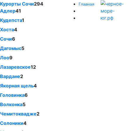
Курорты Сочи
294
Главная
Адлер
41
Кудепста
1
Хоста
4
Сочи
6
Дагомыс
5
Лоо
9
Лазаревское
12
Вардане
2
Якорная щель
4
Головинка
6
Волконка
5
Чемитоквадже
2
Солоники
4