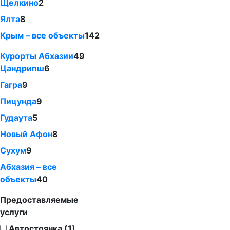
Щелкино
2
Ялта
8
Крым – все объекты
142
Курорты Абхазии
49
Цандрипш
6
Гагра
9
Пицунда
9
Гудаута
5
Новый Афон
8
Сухум
9
Абхазия – все
объекты
40
Предоставляемые
услуги
Автостоянка (1)