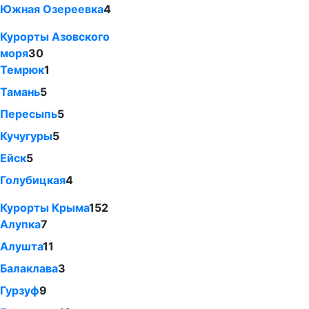
Южная Озереевка
4
Курорты Азовского
моря
30
Темрюк
1
Тамань
5
Пересыпь
5
Кучугуры
5
Ейск
5
Голубицкая
4
Курорты Крыма
152
Алупка
7
Алушта
11
Балаклава
3
Гурзуф
9