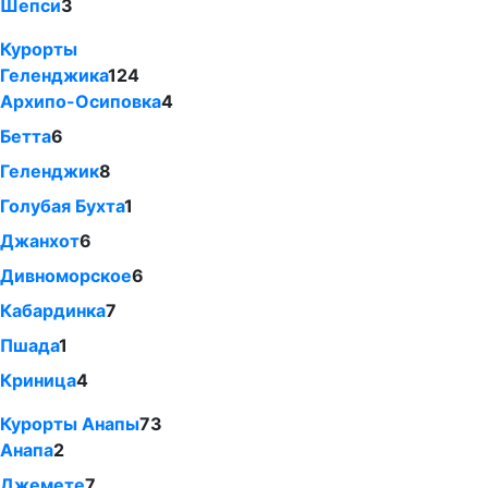
Шепси
3
Курорты
Геленджика
124
Архипо-Осиповка
4
Бетта
6
Геленджик
8
Голубая Бухта
1
Джанхот
6
Дивноморское
6
Кабардинка
7
Пшада
1
Криница
4
Курорты Анапы
73
Анапа
2
Джемете
7