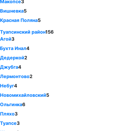
Макопсе
3
Вишневка
5
Красная Поляна
5
Туапсинский район
156
Агой
3
Бухта Инал
4
Дедеркой
2
Джубга
4
Лермонтово
2
Небуг
4
Новомихайловский
5
Ольгинка
6
Пляхо
3
Туапсе
3