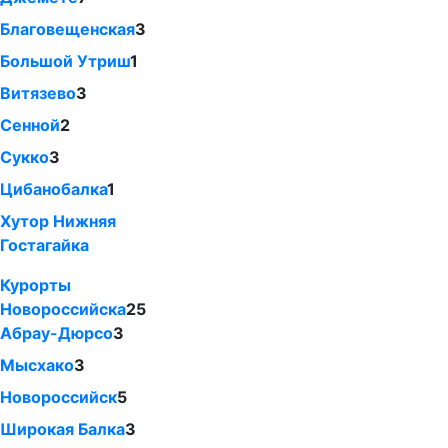
Благовещенская
3
Большой Утриш
1
Витязево
3
Сенной
2
Сукко
3
Цибанобалка
1
Хутор Нижняя
Гостагайка
Курорты
Новороссийска
25
Абрау-Дюрсо
3
Мысхако
3
Новороссийск
5
Широкая Балка
3