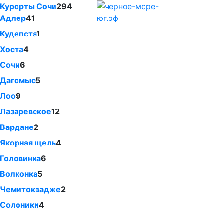
Курорты Сочи
294
Адлер
41
Кудепста
1
Хоста
4
Сочи
6
Дагомыс
5
Лоо
9
Лазаревское
12
Вардане
2
Якорная щель
4
Головинка
6
Волконка
5
Чемитоквадже
2
Солоники
4