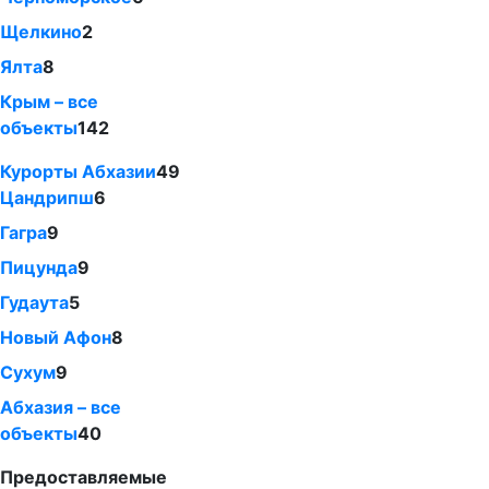
Щелкино
2
Ялта
8
Крым – все
объекты
142
Курорты Абхазии
49
Цандрипш
6
Гагра
9
Пицунда
9
Гудаута
5
Новый Афон
8
Сухум
9
Абхазия – все
объекты
40
Предоставляемые