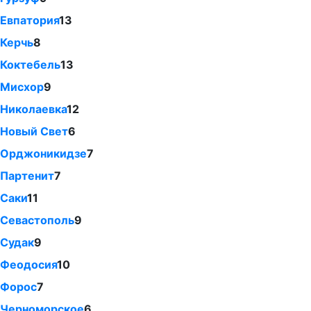
Евпатория
13
Керчь
8
Коктебель
13
Мисхор
9
Николаевка
12
Новый Свет
6
Орджоникидзе
7
Партенит
7
Саки
11
Севастополь
9
Судак
9
Феодосия
10
Форос
7
Черноморское
6