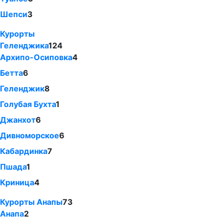
Шепси
3
Курорты
Геленджика
124
Архипо-Осиповка
4
Бетта
6
Геленджик
8
Голубая Бухта
1
Джанхот
6
Дивноморское
6
Кабардинка
7
Пшада
1
Криница
4
Курорты Анапы
73
Анапа
2