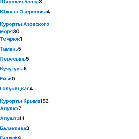
Широкая Балка
3
Южная Озереевка
4
Курорты Азовского
моря
30
Темрюк
1
Тамань
5
Пересыпь
5
Кучугуры
5
Ейск
5
Голубицкая
4
Курорты Крыма
152
Алупка
7
Алушта
11
Балаклава
3
Гурзуф
9