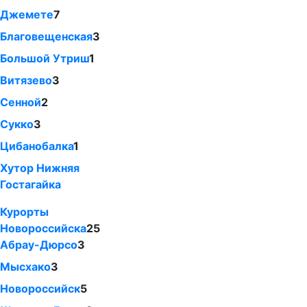
Джемете
7
Благовещенская
3
Большой Утриш
1
Витязево
3
Сенной
2
Сукко
3
Цибанобалка
1
Хутор Нижняя
Гостагайка
Курорты
Новороссийска
25
Абрау-Дюрсо
3
Мысхако
3
Новороссийск
5