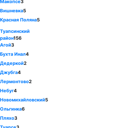
Макопсе
3
Вишневка
5
Красная Поляна
5
Туапсинский
район
156
Агой
3
Бухта Инал
4
Дедеркой
2
Джубга
4
Лермонтово
2
Небуг
4
Новомихайловский
5
Ольгинка
6
Пляхо
3
Туапсе
3