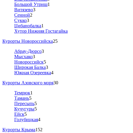
Большой Утриш
1
Витязево
3
Сенной
2
Сукко
3
Цибанобалка
1
Хутор Нижняя Гостагайка
Курорты Новороссийска
25
Абрау-Дюрсо
3
Мысхако
3
Новороссийск
5
Широкая Балка
3
Южная Озереевка
4
Курорты Азовского моря
30
Темрюк
1
Тамань
5
Пересыпь
5
Кучугуры
5
Ейск
5
Голубицкая
4
Курорты Крыма
152