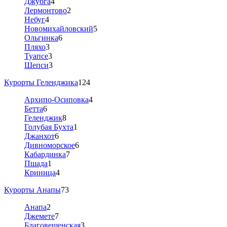
Джубга
4
Лермонтово
2
Небуг
4
Новомихайловский
5
Ольгинка
6
Пляхо
3
Туапсе
3
Шепси
3
Курорты Геленджика
124
Архипо-Осиповка
4
Бетта
6
Геленджик
8
Голубая Бухта
1
Джанхот
6
Дивноморское
6
Кабардинка
7
Пшада
1
Криница
4
Курорты Анапы
73
Анапа
2
Джемете
7
Благовещенская
3