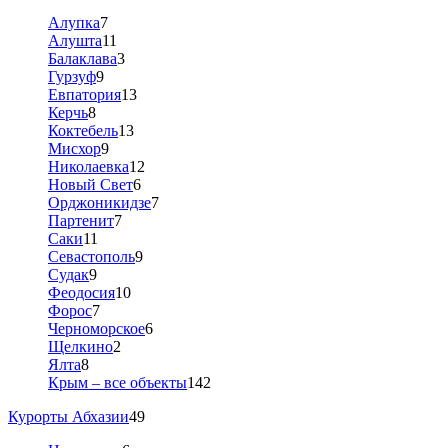
Алупка
7
Алушта
11
Балаклава
3
Гурзуф
9
Евпатория
13
Керчь
8
Коктебель
13
Мисхор
9
Николаевка
12
Новый Свет
6
Орджоникидзе
7
Партенит
7
Саки
11
Севастополь
9
Судак
9
Феодосия
10
Форос
7
Черноморское
6
Щелкино
2
Ялта
8
Крым – все объекты
142
Курорты Абхазии
49