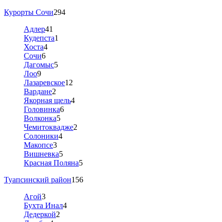
Курорты Сочи
294
Адлер
41
Кудепста
1
Хоста
4
Сочи
6
Дагомыс
5
Лоо
9
Лазаревское
12
Вардане
2
Якорная щель
4
Головинка
6
Волконка
5
Чемитоквадже
2
Солоники
4
Макопсе
3
Вишневка
5
Красная Поляна
5
Туапсинский район
156
Агой
3
Бухта Инал
4
Дедеркой
2