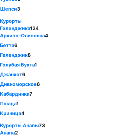
Шепси
3
Курорты
Геленджика
124
Архипо-Осиповка
4
Бетта
6
Геленджик
8
Голубая Бухта
1
Джанхот
6
Дивноморское
6
Кабардинка
7
Пшада
1
Криница
4
Курорты Анапы
73
Анапа
2