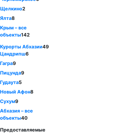
Щелкино
2
Ялта
8
Крым – все
объекты
142
Курорты Абхазии
49
Цандрипш
6
Гагра
9
Пицунда
9
Гудаута
5
Новый Афон
8
Сухум
9
Абхазия – все
объекты
40
Предоставляемые