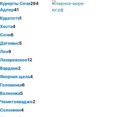
Курорты Сочи
294
Адлер
41
Кудепста
1
Хоста
4
Сочи
6
Дагомыс
5
Лоо
9
Лазаревское
12
Вардане
2
Якорная щель
4
Головинка
6
Волконка
5
Чемитоквадже
2
Солоники
4