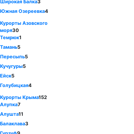
Широкая Балка
3
Южная Озереевка
4
Курорты Азовского
моря
30
Темрюк
1
Тамань
5
Пересыпь
5
Кучугуры
5
Ейск
5
Голубицкая
4
Курорты Крыма
152
Алупка
7
Алушта
11
Балаклава
3
Гурзуф
9