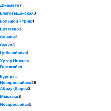
Джемете
7
Благовещенская
3
Большой Утриш
1
Витязево
3
Сенной
2
Сукко
3
Цибанобалка
1
Хутор Нижняя
Гостагайка
Курорты
Новороссийска
25
Абрау-Дюрсо
3
Мысхако
3
Новороссийск
5