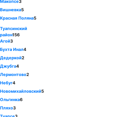
Макопсе
3
Вишневка
5
Красная Поляна
5
Туапсинский
район
156
Агой
3
Бухта Инал
4
Дедеркой
2
Джубга
4
Лермонтово
2
Небуг
4
Новомихайловский
5
Ольгинка
6
Пляхо
3
Туапсе
3