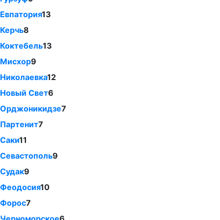
Евпатория
13
Керчь
8
Коктебель
13
Мисхор
9
Николаевка
12
Новый Свет
6
Орджоникидзе
7
Партенит
7
Саки
11
Севастополь
9
Судак
9
Феодосия
10
Форос
7
Черноморское
6