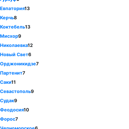
Евпатория
13
Керчь
8
Коктебель
13
Мисхор
9
Николаевка
12
Новый Свет
6
Орджоникидзе
7
Партенит
7
Саки
11
Севастополь
9
Судак
9
Феодосия
10
Форос
7
Черноморское
6