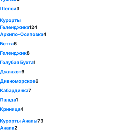
Шепси
3
Курорты
Геленджика
124
Архипо-Осиповка
4
Бетта
6
Геленджик
8
Голубая Бухта
1
Джанхот
6
Дивноморское
6
Кабардинка
7
Пшада
1
Криница
4
Курорты Анапы
73
Анапа
2