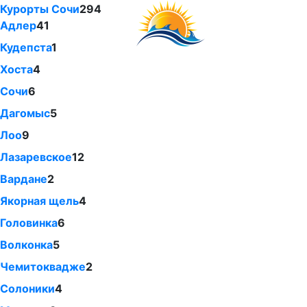
Курорты Сочи
294
Адлер
41
Кудепста
1
Хоста
4
Сочи
6
Дагомыс
5
Лоо
9
Лазаревское
12
Вардане
2
Якорная щель
4
Головинка
6
Волконка
5
Чемитоквадже
2
Солоники
4