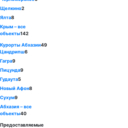
Щелкино
2
Ялта
8
Крым – все
объекты
142
Курорты Абхазии
49
Цандрипш
6
Гагра
9
Пицунда
9
Гудаута
5
Новый Афон
8
Сухум
9
Абхазия – все
объекты
40
Предоставляемые