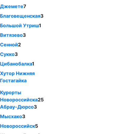
Джемете
7
Благовещенская
3
Большой Утриш
1
Витязево
3
Сенной
2
Сукко
3
Цибанобалка
1
Хутор Нижняя
Гостагайка
Курорты
Новороссийска
25
Абрау-Дюрсо
3
Мысхако
3
Новороссийск
5