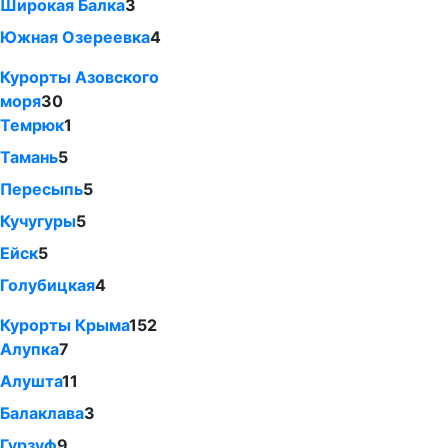
Широкая Балка
3
Южная Озереевка
4
Курорты Азовского
моря
30
Темрюк
1
Тамань
5
Пересыпь
5
Кучугуры
5
Ейск
5
Голубицкая
4
Курорты Крыма
152
Алупка
7
Алушта
11
Балаклава
3
Гурзуф
9