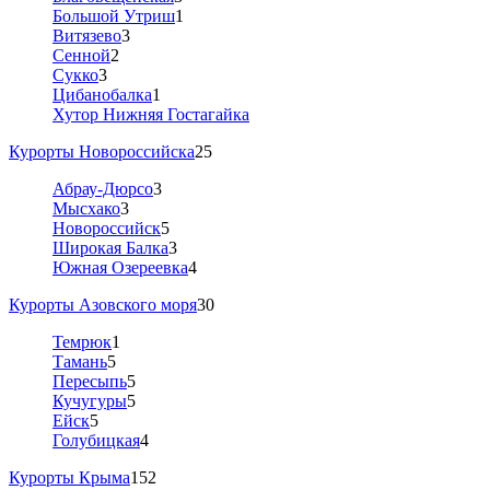
Большой Утриш
1
Витязево
3
Сенной
2
Сукко
3
Цибанобалка
1
Хутор Нижняя Гостагайка
Курорты Новороссийска
25
Абрау-Дюрсо
3
Мысхако
3
Новороссийск
5
Широкая Балка
3
Южная Озереевка
4
Курорты Азовского моря
30
Темрюк
1
Тамань
5
Пересыпь
5
Кучугуры
5
Ейск
5
Голубицкая
4
Курорты Крыма
152