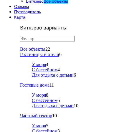
Витязево
Все объекты
Отзывы
Путеводитель
Карта
Витязево варианты
Все объекты
22
Гостиницы и отели
6
У моря
4
С бассейном
4
Для отдыха с детьми
6
Гостевые дома
11
У моря
8
С бассейном
6
Для отдыха с детьми
10
Частный сектор
10
У моря
5
С бассейном
3