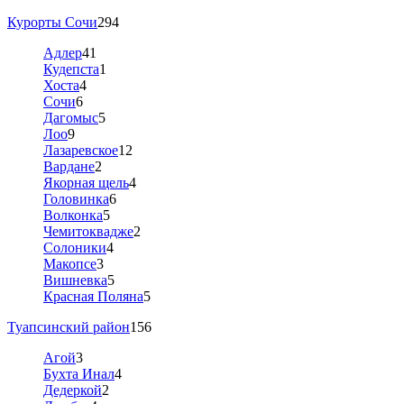
Курорты Сочи
294
Адлер
41
Кудепста
1
Хоста
4
Сочи
6
Дагомыс
5
Лоо
9
Лазаревское
12
Вардане
2
Якорная щель
4
Головинка
6
Волконка
5
Чемитоквадже
2
Солоники
4
Макопсе
3
Вишневка
5
Красная Поляна
5
Туапсинский район
156
Агой
3
Бухта Инал
4
Дедеркой
2