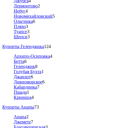
Джубга
4
Лермонтово
2
Небуг
4
Новомихайловский
5
Ольгинка
6
Пляхо
3
Туапсе
3
Шепси
3
Курорты Геленджика
124
Архипо-Осиповка
4
Бетта
6
Геленджик
8
Голубая Бухта
1
Джанхот
6
Дивноморское
6
Кабардинка
7
Пшада
1
Криница
4
Курорты Анапы
73
Анапа
2
Джемете
7
Благовещенская
3