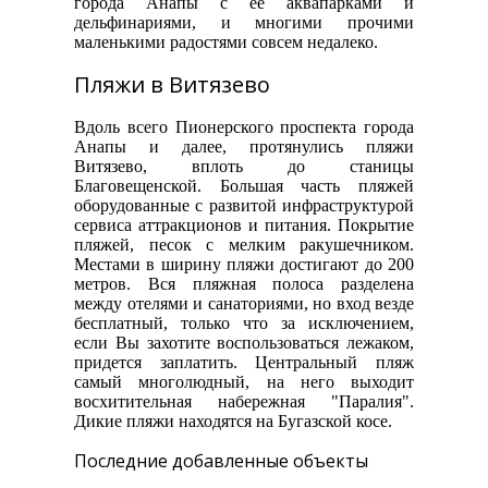
города Анапы с ее аквапарками и
дельфинариями, и многими прочими
маленькими радостями совсем недалеко.
Пляжи в Витязево
Вдоль всего Пионерского проспекта города
Анапы и далее, протянулись пляжи
Витязево, вплоть до станицы
Благовещенской. Большая часть пляжей
оборудованные с развитой инфраструктурой
сервиса аттракционов и питания. Покрытие
пляжей, песок с мелким ракушечником.
Местами в ширину пляжи достигают до 200
метров. Вся пляжная полоса разделена
между отелями и санаториями, но вход везде
бесплатный, только что за исключением,
если Вы захотите воспользоваться лежаком,
придется заплатить. Центральный пляж
самый многолюдный, на него выходит
восхитительная набережная "Паралия".
Дикие пляжи находятся на Бугазской косе.
Последние добавленные объекты