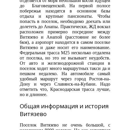
отделяется от моря небольшой косой идущей
до Благовещенской. На первой полосе
побережья находятся в основном базы
отдыха и крупные пансионаты. Чтобы
попасть в поселок, необходимо доехать или
долететь до Анапы. Практически, ЖД вокзал
расположен примерно посредине между
Витязево и Анапой (расстояние не более
6км), а аэропорт находится в самом поселке
Витязево и даже носит его наименование.
Федеральная трасса М25 несколько отдалена
от поселка, но это не вызывает неудобств.
От авто и железнодорожной станции в
поселок ходит много маршрутных такси да и
пешком недалеко. На автомобиле самый
удобный маршрут через город Ростов-на-
Дону и через Славянск-на-Кубани. Надо
отметить что, Краснодарская трасса лучше,
но и длиннее.
Общая информация и история
Витязево
Поселок Витязево не очень большой, с