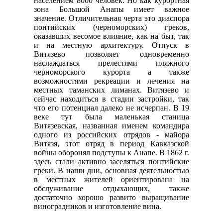
населением 8000 человек. Но как курортная
зона Большой Анапы имеет важное
значение. Отличительная черта это диаспора
понтийских (черноморских) греков,
оказавших весомое влияние, как на быт, так
и на местную архитектуру. Отпуск в
Витязево позволяет одновременно
наслаждаться прелестями пляжного
черноморского курорта а также
возможностями рекреации и лечения на
местных таманских лиманах. Витязево и
сейчас находиться в стадии застройки, так
что его потенциал далеко не исчерпан. В 19
веке тут была маленькая станица
Витязевская, названная именем командира
одного из российских отрядов - майора
Витязя, этот отряд в период Кавказской
войны оборонял подступы к Анапе. В 1862 г.
здесь стали активно заселяться понтийские
греки. В наши дни, основная деятельностью
в местных жителей ориентирована на
обслуживание отдыхающих, также
достаточно хорошо развито выращивание
виноградников и изготовление вина.