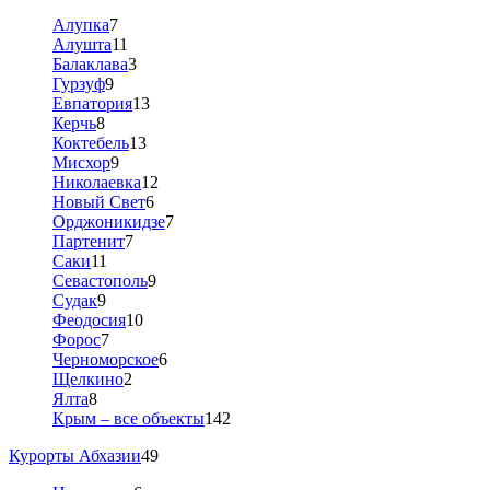
Алупка
7
Алушта
11
Балаклава
3
Гурзуф
9
Евпатория
13
Керчь
8
Коктебель
13
Мисхор
9
Николаевка
12
Новый Свет
6
Орджоникидзе
7
Партенит
7
Саки
11
Севастополь
9
Судак
9
Феодосия
10
Форос
7
Черноморское
6
Щелкино
2
Ялта
8
Крым – все объекты
142
Курорты Абхазии
49