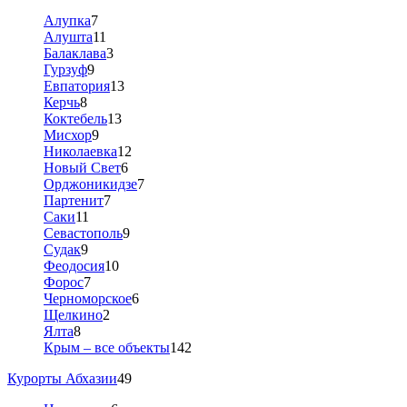
Алупка
7
Алушта
11
Балаклава
3
Гурзуф
9
Евпатория
13
Керчь
8
Коктебель
13
Мисхор
9
Николаевка
12
Новый Свет
6
Орджоникидзе
7
Партенит
7
Саки
11
Севастополь
9
Судак
9
Феодосия
10
Форос
7
Черноморское
6
Щелкино
2
Ялта
8
Крым – все объекты
142
Курорты Абхазии
49