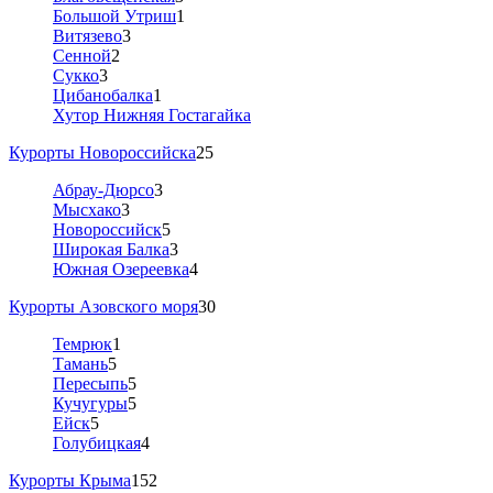
Большой Утриш
1
Витязево
3
Сенной
2
Сукко
3
Цибанобалка
1
Хутор Нижняя Гостагайка
Курорты Новороссийска
25
Абрау-Дюрсо
3
Мысхако
3
Новороссийск
5
Широкая Балка
3
Южная Озереевка
4
Курорты Азовского моря
30
Темрюк
1
Тамань
5
Пересыпь
5
Кучугуры
5
Ейск
5
Голубицкая
4
Курорты Крыма
152