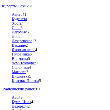
Курорты Сочи
294
Адлер
41
Кудепста
1
Хоста
4
Сочи
6
Дагомыс
5
Лоо
9
Лазаревское
12
Вардане
2
Якорная щель
4
Головинка
6
Волконка
5
Чемитоквадже
2
Солоники
4
Макопсе
3
Вишневка
5
Красная Поляна
5
Туапсинский район
156
Агой
3
Бухта Инал
4
Дедеркой
2