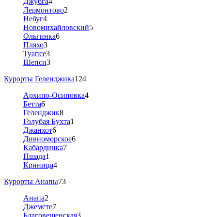
Джубга
4
Лермонтово
2
Небуг
4
Новомихайловский
5
Ольгинка
6
Пляхо
3
Туапсе
3
Шепси
3
Курорты Геленджика
124
Архипо-Осиповка
4
Бетта
6
Геленджик
8
Голубая Бухта
1
Джанхот
6
Дивноморское
6
Кабардинка
7
Пшада
1
Криница
4
Курорты Анапы
73
Анапа
2
Джемете
7
Благовещенская
3