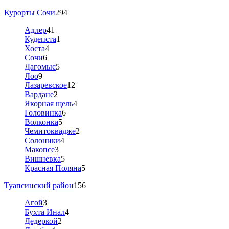
Курорты Сочи
294
Адлер
41
Кудепста
1
Хоста
4
Сочи
6
Дагомыс
5
Лоо
9
Лазаревское
12
Вардане
2
Якорная щель
4
Головинка
6
Волконка
5
Чемитоквадже
2
Солоники
4
Макопсе
3
Вишневка
5
Красная Поляна
5
Туапсинский район
156
Агой
3
Бухта Инал
4
Дедеркой
2