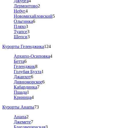
Джубга
4
Лермонтово
2
Небуг
4
Новомихайловский
5
Ольгинка
6
Пляхо
3
Туапсе
3
Шепси
3
Курорты Геленджика
124
Архипо-Осиповка
4
Бетта
6
Геленджик
8
Голубая Бухта
1
Джанхот
6
Дивноморское
6
Кабардинка
7
Пшада
1
Криница
4
Курорты Анапы
73
Анапа
2
Джемете
7
Благовещенская
3