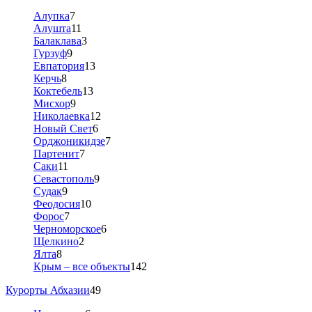
Алупка
7
Алушта
11
Балаклава
3
Гурзуф
9
Евпатория
13
Керчь
8
Коктебель
13
Мисхор
9
Николаевка
12
Новый Свет
6
Орджоникидзе
7
Партенит
7
Саки
11
Севастополь
9
Судак
9
Феодосия
10
Форос
7
Черноморское
6
Щелкино
2
Ялта
8
Крым – все объекты
142
Курорты Абхазии
49