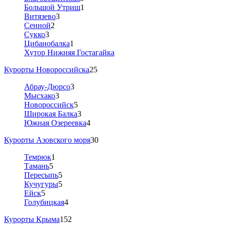
Большой Утриш
1
Витязево
3
Сенной
2
Сукко
3
Цибанобалка
1
Хутор Нижняя Гостагайка
Курорты Новороссийска
25
Абрау-Дюрсо
3
Мысхако
3
Новороссийск
5
Широкая Балка
3
Южная Озереевка
4
Курорты Азовского моря
30
Темрюк
1
Тамань
5
Пересыпь
5
Кучугуры
5
Ейск
5
Голубицкая
4
Курорты Крыма
152