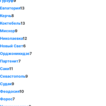
Гурзуф
9
Евпатория
13
Керчь
8
Коктебель
13
Мисхор
9
Николаевка
12
Новый Свет
6
Орджоникидзе
7
Партенит
7
Саки
11
Севастополь
9
Судак
9
Феодосия
10
Форос
7