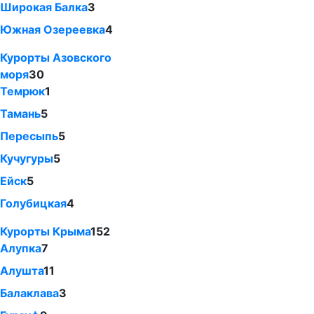
Широкая Балка
3
Южная Озереевка
4
Курорты Азовского
моря
30
Темрюк
1
Тамань
5
Пересыпь
5
Кучугуры
5
Ейск
5
Голубицкая
4
Курорты Крыма
152
Алупка
7
Алушта
11
Балаклава
3