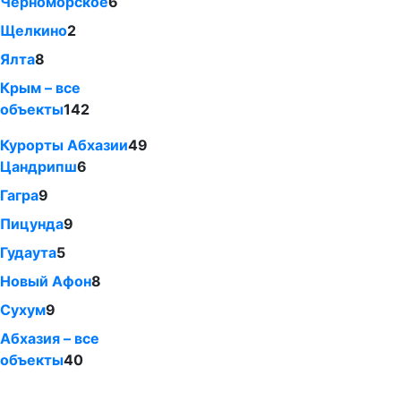
Черноморское
6
Щелкино
2
Ялта
8
Крым – все
объекты
142
Курорты Абхазии
49
Цандрипш
6
Гагра
9
Пицунда
9
Гудаута
5
Новый Афон
8
Сухум
9
Абхазия – все
объекты
40