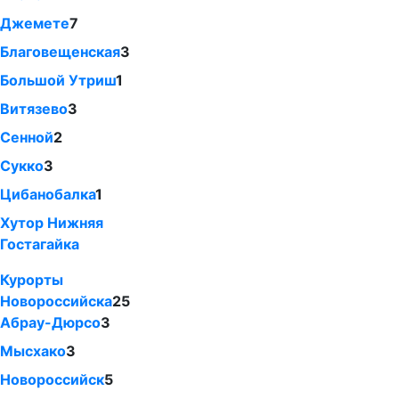
Джемете
7
Благовещенская
3
Большой Утриш
1
Витязево
3
Сенной
2
Сукко
3
Цибанобалка
1
Хутор Нижняя
Гостагайка
Курорты
Новороссийска
25
Абрау-Дюрсо
3
Мысхако
3
Новороссийск
5