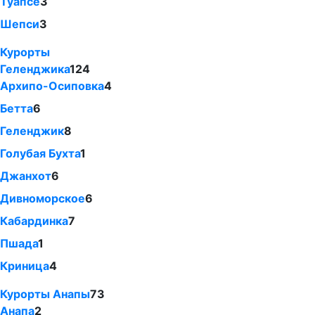
Туапсе
3
Шепси
3
Курорты
Геленджика
124
Архипо-Осиповка
4
Бетта
6
Геленджик
8
Голубая Бухта
1
Джанхот
6
Дивноморское
6
Кабардинка
7
Пшада
1
Криница
4
Курорты Анапы
73
Анапа
2