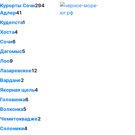
Курорты Сочи
294
Адлер
41
Кудепста
1
Хоста
4
Сочи
6
Дагомыс
5
Лоо
9
Лазаревское
12
Вардане
2
Якорная щель
4
Головинка
6
Волконка
5
Чемитоквадже
2
Солоники
4