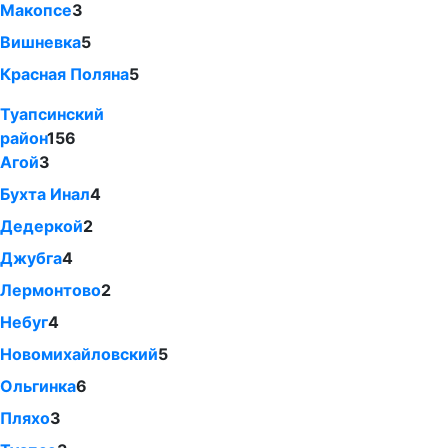
Макопсе
3
Вишневка
5
Красная Поляна
5
Туапсинский
район
156
Агой
3
Бухта Инал
4
Дедеркой
2
Джубга
4
Лермонтово
2
Небуг
4
Новомихайловский
5
Ольгинка
6
Пляхо
3