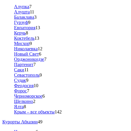
Алупка
7
Алушта
11
Балаклава
3
Гурзуф
9
Евпатория
13
Керчь
8
Коктебель
13
Мисхор
9
Николаевка
12
Новый Свет
6
Орджоникидзе
7
Партенит
7
Саки
11
Севастополь
9
Судак
9
Феодосия
10
Форос
7
Черноморское
6
Щелкино
2
Ялта
8
Крым – все объекты
142
Курорты Абхазии
49