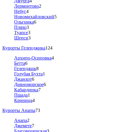
Джубга
4
Лермонтово
2
Небуг
4
Новомихайловский
5
Ольгинка
6
Пляхо
3
Туапсе
3
Шепси
3
Курорты Геленджика
124
Архипо-Осиповка
4
Бетта
6
Геленджик
8
Голубая Бухта
1
Джанхот
6
Дивноморское
6
Кабардинка
7
Пшада
1
Криница
4
Курорты Анапы
73
Анапа
2
Джемете
7
Благовещенская
3