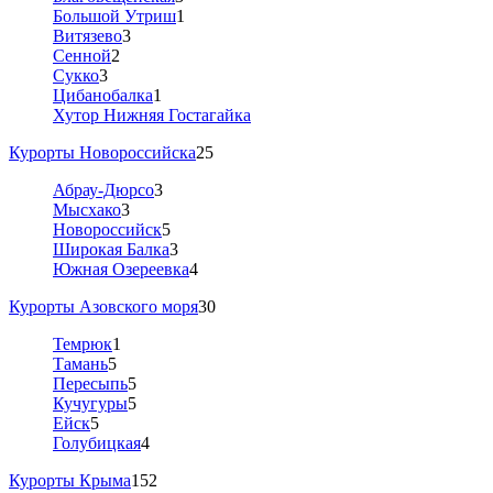
Большой Утриш
1
Витязево
3
Сенной
2
Сукко
3
Цибанобалка
1
Хутор Нижняя Гостагайка
Курорты Новороссийска
25
Абрау-Дюрсо
3
Мысхако
3
Новороссийск
5
Широкая Балка
3
Южная Озереевка
4
Курорты Азовского моря
30
Темрюк
1
Тамань
5
Пересыпь
5
Кучугуры
5
Ейск
5
Голубицкая
4
Курорты Крыма
152