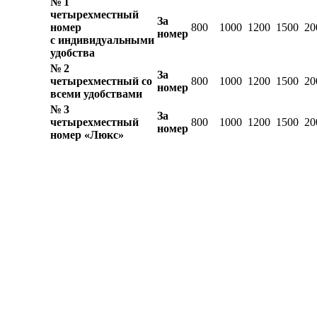
№ 1
четырехместный
За
номер
800
1000
1200
1500
20
номер
с индивидуальными
удобства
№ 2
За
четырехместный со
800
1000
1200
1500
20
номер
всеми удобствами
№ 3
За
четырехместный
800
1000
1200
1500
20
номер
номер «Люкс»