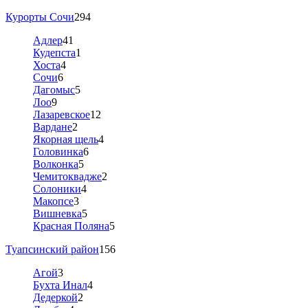
Курорты Сочи
294
Адлер
41
Кудепста
1
Хоста
4
Сочи
6
Дагомыс
5
Лоо
9
Лазаревское
12
Вардане
2
Якорная щель
4
Головинка
6
Волконка
5
Чемитоквадже
2
Солоники
4
Макопсе
3
Вишневка
5
Красная Поляна
5
Туапсинский район
156
Агой
3
Бухта Инал
4
Дедеркой
2