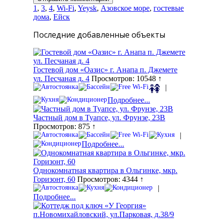
1
,
3
,
4
,
Wi-Fi
,
Yeysk
,
Азовское море
,
гостевые
дома
,
Ейск
Последние добавленные объекты
Гостевой дом «Оазис» г. Анапа п. Джемете
ул. Песчаная д. 4
Просмотров: 10548 ↑
|
Подробнее...
Частный дом в Туапсе, ул. Фрунзе, 23В
Просмотров: 875 ↑
|
Подробнее...
Однокомнатная квартира в Ольгинке, мкр.
Горизонт, 60
Просмотров: 4344 ↑
|
Подробнее...