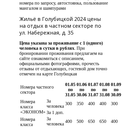
номера по запросу, автостоянка, пользование
мангалом и шампурами
Жильё в Голубицкой 2024 цены
на отдых в частном секторе по
ул. Набережная, д. 35
Цена указана за проживание с 1 (одного)
человека в сутки в рублях
. При
бронировании проживания предлагаем на
сайте ознакомиться с описанием,
официальными фотографиями, прочесть
отзывы от отдыхающих, гостевой дом точно
отмечен на карте Голубицкая
01.05
01.06
01.07
01.08
01.09
Номера частного
по
по
по
по
по
сектора
31.05
30.06
31.07
31.08
30.09
За
Номера
300
350
400
400
300
человека
класса
«ЭКОНОМ»
За 1 доп.
За
Номера
400
500
650
650
400
человека
класса