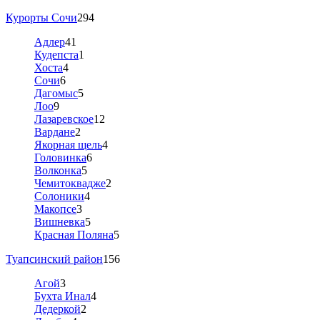
Курорты Сочи
294
Адлер
41
Кудепста
1
Хоста
4
Сочи
6
Дагомыс
5
Лоо
9
Лазаревское
12
Вардане
2
Якорная щель
4
Головинка
6
Волконка
5
Чемитоквадже
2
Солоники
4
Макопсе
3
Вишневка
5
Красная Поляна
5
Туапсинский район
156
Агой
3
Бухта Инал
4
Дедеркой
2