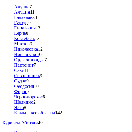
Алупка
7
Алушта
11
Балаклава
3
Гурзуф
9
Евпатория
13
Керчь
8
Коктебель
13
Мисхор
9
Николаевка
12
Новый Свет
6
Орджоникидзе
7
Партенит
7
Саки
11
Севастополь
9
Судак
9
Феодосия
10
Форос
7
Черноморское
6
Щелкино
2
Ялта
8
Крым – все объекты
142
Курорты Абхазии
49