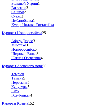
Большой Утриш
1
Витязево
3
Сенной
2
Сукко
3
Цибанобалка
1
Хутор Нижняя Гостагайка
Курорты Новороссийска
25
Абрау-Дюрсо
3
Мысхако
3
Новороссийск
5
Широкая Балка
3
Южная Озереевка
4
Курорты Азовского моря
30
Темрюк
1
Тамань
5
Пересыпь
5
Кучугуры
5
Ейск
5
Голубицкая
4
Курорты Крыма
152