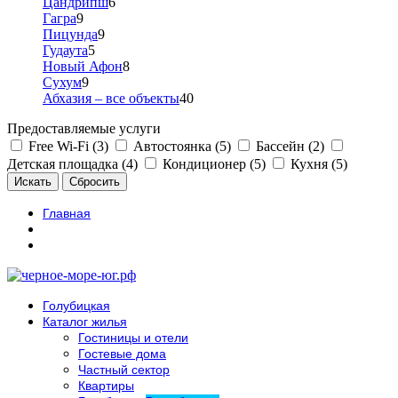
Цандрипш
6
Гагра
9
Пицунда
9
Гудаута
5
Новый Афон
8
Сухум
9
Абхазия – все объекты
40
Предоставляемые услуги
Free Wi-Fi (3)
Автостоянка (5)
Бассейн (2)
Детская площадка (4)
Кондиционер (5)
Кухня (5)
Главная
Голубицкая
Каталог жилья
Гостиницы и отели
Гостевые дома
Частный сектор
Квартиры