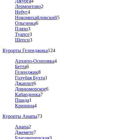
Джубга
4
Лермонтово
2
Небуг
4
Новомихайловский
5
Ольгинка
6
Пляхо
3
Туапсе
3
Шепси
3
Курорты Геленджика
124
Архипо-Осиповка
4
Бетта
6
Геленджик
8
Голубая Бухта
1
Джанхот
6
Дивноморское
6
Кабардинка
7
Пшада
1
Криница
4
Курорты Анапы
73
Анапа
2
Джемете
7
Благовещенская
3