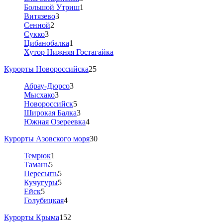
Большой Утриш
1
Витязево
3
Сенной
2
Сукко
3
Цибанобалка
1
Хутор Нижняя Гостагайка
Курорты Новороссийска
25
Абрау-Дюрсо
3
Мысхако
3
Новороссийск
5
Широкая Балка
3
Южная Озереевка
4
Курорты Азовского моря
30
Темрюк
1
Тамань
5
Пересыпь
5
Кучугуры
5
Ейск
5
Голубицкая
4
Курорты Крыма
152