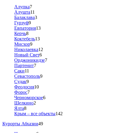
Алупка
7
Алушта
11
Балаклава
3
Гурзуф
9
Евпатория
13
Керчь
8
Коктебель
13
Мисхор
9
Николаевка
12
Новый Свет
6
Орджоникидзе
7
Партенит
7
Саки
11
Севастополь
9
Судак
9
Феодосия
10
Форос
7
Черноморское
6
Щелкино
2
Ялта
8
Крым – все объекты
142
Курорты Абхазии
49