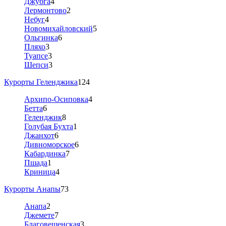
Джубга
4
Лермонтово
2
Небуг
4
Новомихайловский
5
Ольгинка
6
Пляхо
3
Туапсе
3
Шепси
3
Курорты Геленджика
124
Архипо-Осиповка
4
Бетта
6
Геленджик
8
Голубая Бухта
1
Джанхот
6
Дивноморское
6
Кабардинка
7
Пшада
1
Криница
4
Курорты Анапы
73
Анапа
2
Джемете
7
Благовещенская
3