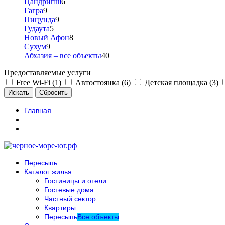
Цандрипш
6
Гагра
9
Пицунда
9
Гудаута
5
Новый Афон
8
Сухум
9
Абхазия – все объекты
40
Предоставляемые услуги
Free Wi-Fi (1)
Автостоянка (6)
Детская площадка (3)
Главная
Пересыпь
Каталог жилья
Гостиницы и отели
Гостевые дома
Частный сектор
Квартиры
Пересыпь
Все объекты