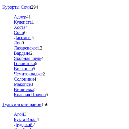
Курорты Сочи
294
Адлер
41
Кудепста
1
Хоста
4
Сочи
6
Дагомыс
5
Лоо
9
Лазаревское
12
Вардане
2
Якорная щель
4
Головинка
6
Волконка
5
Чемитоквадже
2
Солоники
4
Макопсе
3
Вишневка
5
Красная Поляна
5
Туапсинский район
156
Агой
3
Бухта Инал
4
Дедеркой
2