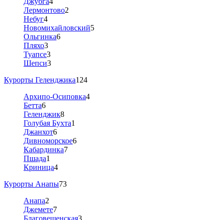
Джубга
4
Лермонтово
2
Небуг
4
Новомихайловский
5
Ольгинка
6
Пляхо
3
Туапсе
3
Шепси
3
Курорты Геленджика
124
Архипо-Осиповка
4
Бетта
6
Геленджик
8
Голубая Бухта
1
Джанхот
6
Дивноморское
6
Кабардинка
7
Пшада
1
Криница
4
Курорты Анапы
73
Анапа
2
Джемете
7
Благовещенская
3