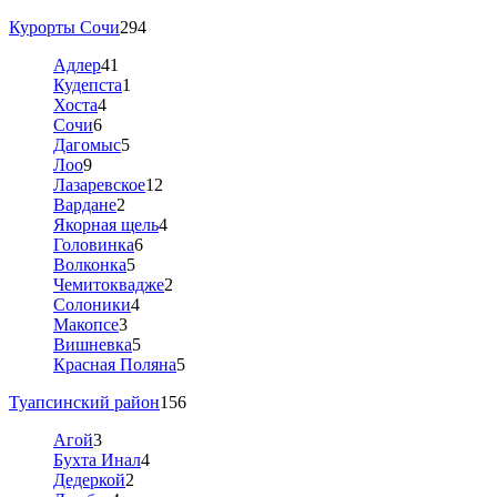
Курорты Сочи
294
Адлер
41
Кудепста
1
Хоста
4
Сочи
6
Дагомыс
5
Лоо
9
Лазаревское
12
Вардане
2
Якорная щель
4
Головинка
6
Волконка
5
Чемитоквадже
2
Солоники
4
Макопсе
3
Вишневка
5
Красная Поляна
5
Туапсинский район
156
Агой
3
Бухта Инал
4
Дедеркой
2