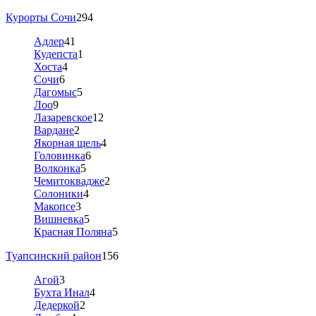
Курорты Сочи
294
Адлер
41
Кудепста
1
Хоста
4
Сочи
6
Дагомыс
5
Лоо
9
Лазаревское
12
Вардане
2
Якорная щель
4
Головинка
6
Волконка
5
Чемитоквадже
2
Солоники
4
Макопсе
3
Вишневка
5
Красная Поляна
5
Туапсинский район
156
Агой
3
Бухта Инал
4
Дедеркой
2