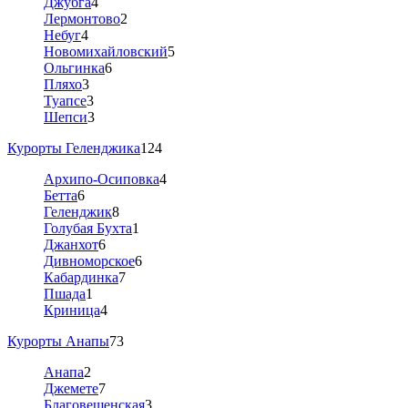
Джубга
4
Лермонтово
2
Небуг
4
Новомихайловский
5
Ольгинка
6
Пляхо
3
Туапсе
3
Шепси
3
Курорты Геленджика
124
Архипо-Осиповка
4
Бетта
6
Геленджик
8
Голубая Бухта
1
Джанхот
6
Дивноморское
6
Кабардинка
7
Пшада
1
Криница
4
Курорты Анапы
73
Анапа
2
Джемете
7
Благовещенская
3