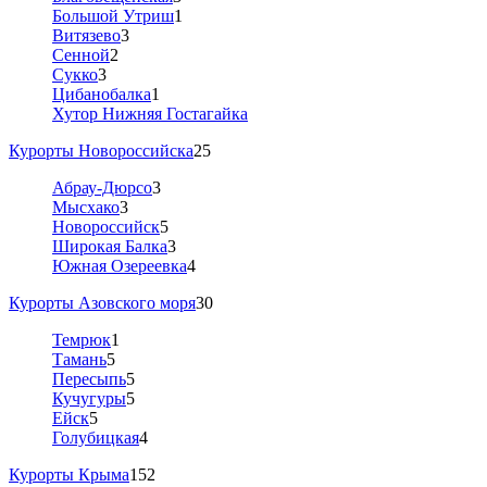
Большой Утриш
1
Витязево
3
Сенной
2
Сукко
3
Цибанобалка
1
Хутор Нижняя Гостагайка
Курорты Новороссийска
25
Абрау-Дюрсо
3
Мысхако
3
Новороссийск
5
Широкая Балка
3
Южная Озереевка
4
Курорты Азовского моря
30
Темрюк
1
Тамань
5
Пересыпь
5
Кучугуры
5
Ейск
5
Голубицкая
4
Курорты Крыма
152