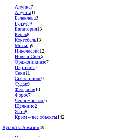
Алупка
7
Алушта
11
Балаклава
3
Гурзуф
9
Евпатория
13
Керчь
8
Коктебель
13
Мисхор
9
Николаевка
12
Новый Свет
6
Орджоникидзе
7
Партенит
7
Саки
11
Севастополь
9
Судак
9
Феодосия
10
Форос
7
Черноморское
6
Щелкино
2
Ялта
8
Крым – все объекты
142
Курорты Абхазии
49