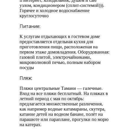
fi интернет, холодильник, душем и сан/
узлом, кондиционером (сплит-системой))).
Горячее и холодное водоснабжение
круглосуточно
Питание:
К услугам отдыхающих в гостевом доме
предоставляется отдельная кухня для
приготовления пищи, расположеная на
первом этаже домовладения. Оборудованная:
газовой плитой, электрочайниками,
микроволновой печью, полным набором
посуды
Пляж:
Пляжи центральные Тамани — галечные.
Вход на все пляжи бесплатный. На пляжах в
летний период с мая по октябрь:
предлагается множественные различения,
как например водные катамараны, скутера,
катание детей на водном банане, полёт на
парашюте или параплане, прогулки по морю
на катерах.