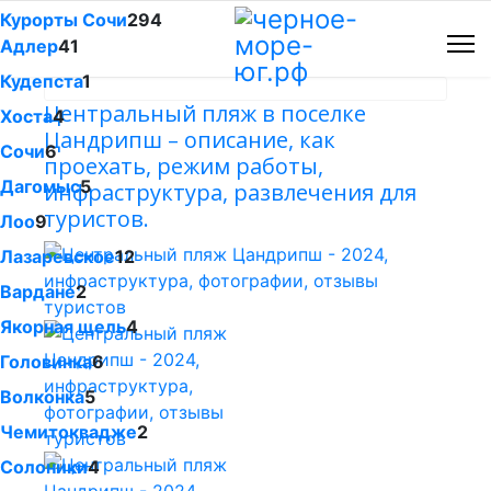
Курорты Сочи
294
Адлер
41
Кудепста
1
Центральный пляж в поселке
Хоста
4
Цандрипш – описание, как
Сочи
6
проехать, режим работы,
Дагомыс
5
инфраструктура, развлечения для
туристов.
Лоо
9
Лазаревское
12
Вардане
2
Якорная щель
4
Головинка
6
Волконка
5
Чемитоквадже
2
Солоники
4