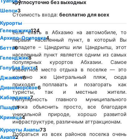
Туапсе
3
круглосуточно без выходных
Шепси
3
Стоимость входа:
бесплатно для всех
Курорты
Геленджика
124
Если ехать в Абхазию на автомобиле, то
Архипо-Осиповка
4
первый населенный пункт, в который Вы
попадете – Цандрипш или Цандрыпш, этот
Бетта
6
населенный пункт является одним из самых
Геленджик
8
популярных курортов Абхазии. Самое
Голубая Бухта
1
известное место отдыха в поселке — это
конечно же Центральный пляж, сюда
Джанхот
6
приходят поплавать и позагорать как
Дивноморское
6
туристы, так и местные жители.
Кабардинка
7
Популярность главного муниципального
пляжа объяснить просто, все благодаря
Пшада
1
уникальной природе, хорошо развитой
Криница
4
инфраструктуре, различным аттракционам.
Курорты Анапы
73
Добраться из всех районов поселка очень
Анапа
2