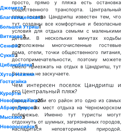
просто, прямо у пляжа есть остановка
Джемете
7
общественного транспорта. Центральный
пляж поселка Цандрипш известен тем, что
Благовещенская
3
тут созданы все комфортные и безопасные
Большой Утриш
1
условия для отдыха семьям с маленькими
Витязево
3
детьми. В нескольких минутах ходьбы
расположены многочисленные гостевые
Сенной
2
дома, отели, точки общественного питания,
Сукко
3
достопримечательности, поэтому можете
Цибанобалка
1
смело приезжать на отдых в Цандрипш, тут
Вы точно не заскучаете.
Хутор Нижняя
Гостагайка
Чем интересен поселок Цандрипш и
его Центральный пляж?
Курорты
Новороссийска
Город Гагра и его район это одно из самых
25
Абрау-Дюрсо
популярных мест отдыха на Черноморском
3
побережье. Именно тут туристы могут
Мысхако
3
отдохнуть от шумных, загрязненных городов,
Новороссийск
5
насладиться неповторимой природой.