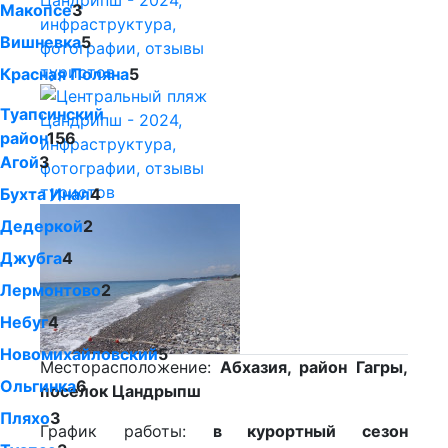
Макопсе
3
Вишневка
5
Красная Поляна
5
Туапсинский
район
156
Агой
3
Бухта Инал
4
Дедеркой
2
Джубга
4
Лермонтово
2
Небуг
4
Новомихайловский
5
Месторасположение:
Абхазия, район Гагры,
Ольгинка
6
поселок Цандрыпш
Пляхо
3
График работы:
в курортный сезон