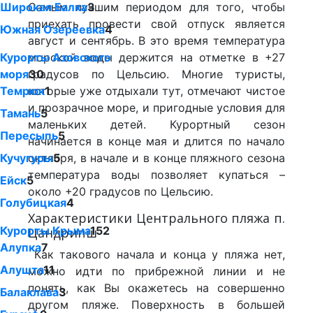
Широкая Балка
Самым лучшим периодом для того, чтобы
3
приехать провести свой отпуск является
Южная Озереевка
4
август и сентябрь. В это время температура
Курорты Азовского
морской воды держится на отметке в +27
моря
градусов по Цельсию. Многие туристы,
30
Темрюк
которые уже отдыхали тут, отмечают чистое
1
и прозрачное море, и пригодные условия для
Тамань
5
маленьких детей. Курортный сезон
Пересыпь
5
начинается в конце мая и длится по начало
Кучугуры
октября, в начале и в конце пляжного сезона
5
температура воды позволяет купаться –
Ейск
5
около +20 градусов по Цельсию.
Голубицкая
4
Характеристики Центрального пляжа п.
Курорты Крыма
152
Цандрипш
Алупка
7
Как такового начала и конца у пляжа нет,
Алушта
11
можно идти по прибрежной линии и не
понять, как Вы окажетесь на совершенно
Балаклава
3
другом пляже. Поверхность в большей