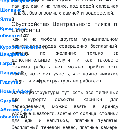
Черноморское
6
так же, как и на пляже, под водой сплошная
Щелкино
2
галька, без огромных камней и водорослей.
Ялта
8
Обустройство Центрального пляжа п.
Крым – все
Цандрипш
объекты
142
Как и на любом другом муниципальном
пляже, вход сюда совершенно бесплатный,
Курорты Абхазии
49
платить по желанию только за
Цандрипш
6
дополнительные услуги, и как такового
Гагра
9
режима работы нет, можно прийти хоть
Пицунда
9
ночью, но стоит учесть, что ночью никакие
объекты инфраструктуры не работают.
Гудаута
5
Новый Афон
8
Из инфраструктуры тут есть все типичные
для курорта объекты: кабинки для
Сухум
9
переодевания, можно взять в аренду
Абхазия – все
удобные шезлонги, зонты от солнца, столики
объекты
40
для еды и напитков, платные туалеты,
бесплатный теневой навес, платные камеры