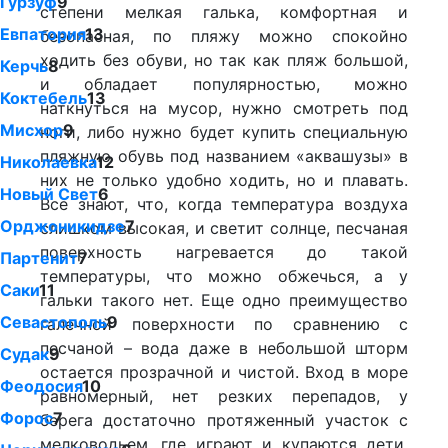
Гурзуф
9
степени мелкая галька, комфортная и
Евпатория
13
безопасная, по пляжу можно спокойно
ходить без обуви, но так как пляж большой,
Керчь
8
и обладает популярностью, можно
Коктебель
13
наткнуться на мусор, нужно смотреть под
Мисхор
9
ноги, либо нужно будет купить специальную
пляжную обувь под названием «аквашузы» в
Николаевка
12
них не только удобно ходить, но и плавать.
Новый Свет
6
Все знают, что, когда температура воздуха
Орджоникидзе
7
слишком высокая, и светит солнце, песчаная
поверхность нагревается до такой
Партенит
7
температуры, что можно обжечься, а у
Саки
11
гальки такого нет. Еще одно преимущество
Севастополь
9
галечной поверхности по сравнению с
песчаной – вода даже в небольшой шторм
Судак
9
остается прозрачной и чистой. Вход в море
Феодосия
10
равномерный, нет резких перепадов, у
Форос
7
берега достаточно протяженный участок с
мелководьем, где играют и купаются дети,