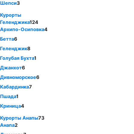
Шепси
3
Курорты
Геленджика
124
Архипо-Осиповка
4
Бетта
6
Геленджик
8
Голубая Бухта
1
Джанхот
6
Дивноморское
6
Кабардинка
7
Пшада
1
Криница
4
Курорты Анапы
73
Анапа
2