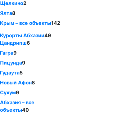
Щелкино
2
Ялта
8
Крым – все объекты
142
Курорты Абхазии
49
Цандрипш
6
Гагра
9
Пицунда
9
Гудаута
5
Новый Афон
8
Сухум
9
Абхазия – все
объекты
40