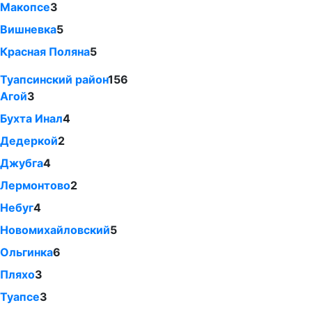
Макопсе
3
Вишневка
5
Красная Поляна
5
Туапсинский район
156
Агой
3
Бухта Инал
4
Дедеркой
2
Джубга
4
Лермонтово
2
Небуг
4
Новомихайловский
5
Ольгинка
6
Пляхо
3
Туапсе
3