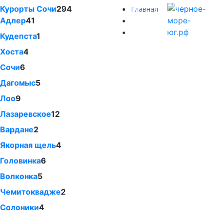
Курорты Сочи
294
Главная
Адлер
41
Кудепста
1
Хоста
4
Сочи
6
Дагомыс
5
Лоо
9
Лазаревское
12
Вардане
2
Якорная щель
4
Головинка
6
Волконка
5
Чемитоквадже
2
Солоники
4