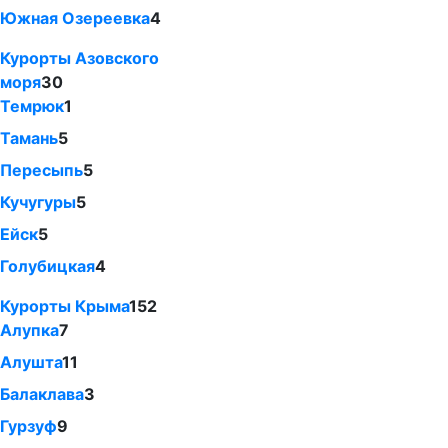
Южная Озереевка
4
Курорты Азовского
моря
30
Темрюк
1
Тамань
5
Пересыпь
5
Кучугуры
5
Ейск
5
Голубицкая
4
Курорты Крыма
152
Алупка
7
Алушта
11
Балаклава
3
Гурзуф
9