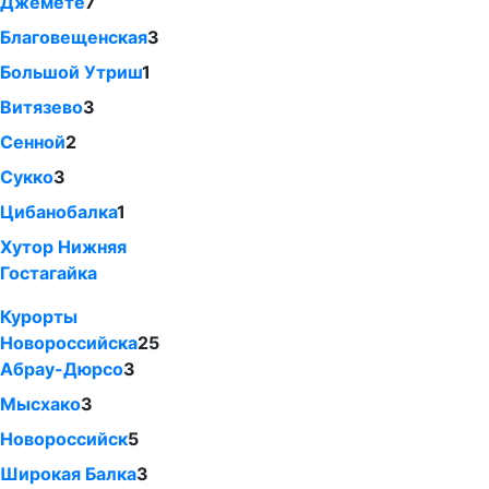
Джемете
7
Благовещенская
3
Большой Утриш
1
Витязево
3
Сенной
2
Сукко
3
Цибанобалка
1
Хутор Нижняя
Гостагайка
Курорты
Новороссийска
25
Абрау-Дюрсо
3
Мысхако
3
Новороссийск
5
Широкая Балка
3