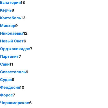
Евпатория
13
Керчь
8
Коктебель
13
Мисхор
9
Николаевка
12
Новый Свет
6
Орджоникидзе
7
Партенит
7
Саки
11
Севастополь
9
Судак
9
Феодосия
10
Форос
7
Черноморское
6