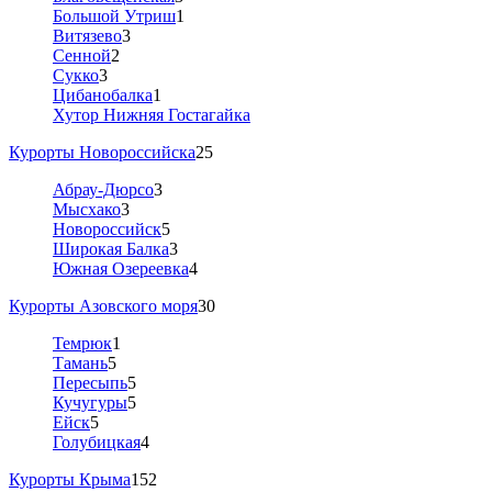
Большой Утриш
1
Витязево
3
Сенной
2
Сукко
3
Цибанобалка
1
Хутор Нижняя Гостагайка
Курорты Новороссийска
25
Абрау-Дюрсо
3
Мысхако
3
Новороссийск
5
Широкая Балка
3
Южная Озереевка
4
Курорты Азовского моря
30
Темрюк
1
Тамань
5
Пересыпь
5
Кучугуры
5
Ейск
5
Голубицкая
4
Курорты Крыма
152