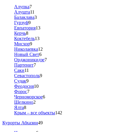
Алупка
7
Алушта
11
Балаклава
3
Гурзуф
9
Евпатория
13
Керчь
8
Коктебель
13
Мисхор
9
Николаевка
12
Новый Свет
6
Орджоникидзе
7
Партенит
7
Саки
11
Севастополь
9
Судак
9
Феодосия
10
Форос
7
Черноморское
6
Щелкино
2
Ялта
8
Крым – все объекты
142
Курорты Абхазии
49