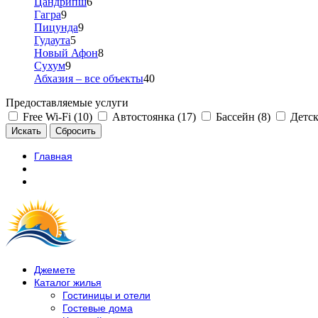
Цандрипш
6
Гагра
9
Пицунда
9
Гудаута
5
Новый Афон
8
Сухум
9
Абхазия – все объекты
40
Предоставляемые услуги
Free Wi-Fi (10)
Автостоянка (17)
Бассейн (8)
Детск
Главная
Джемете
Каталог жилья
Гостиницы и отели
Гостевые дома