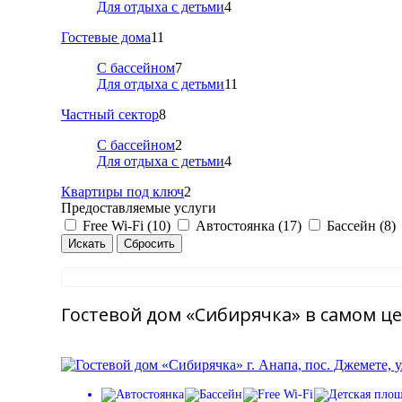
Для отдыха с детьми
4
Гостевые дома
11
С бассейном
7
Для отдыха с детьми
11
Частный сектор
8
С бассейном
2
Для отдыха с детьми
4
Квартиры под ключ
2
Предоставляемые услуги
Free Wi-Fi (10)
Автостоянка (17)
Бассейн (8)
Гостевой дом «Сибирячка» в самом ц