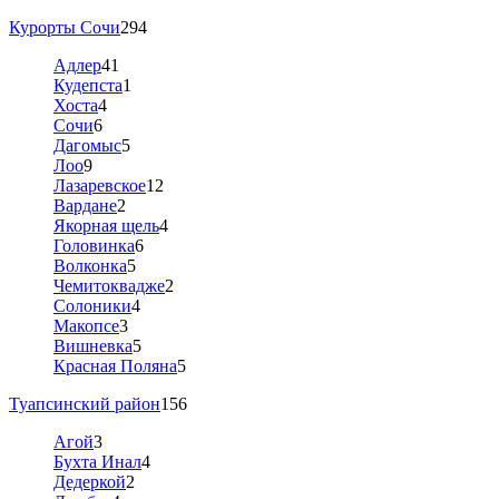
Курорты Сочи
294
Адлер
41
Кудепста
1
Хоста
4
Сочи
6
Дагомыс
5
Лоо
9
Лазаревское
12
Вардане
2
Якорная щель
4
Головинка
6
Волконка
5
Чемитоквадже
2
Солоники
4
Макопсе
3
Вишневка
5
Красная Поляна
5
Туапсинский район
156
Агой
3
Бухта Инал
4
Дедеркой
2