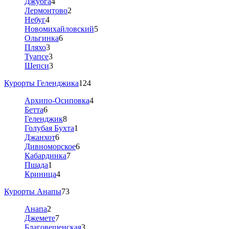
Джубга
4
Лермонтово
2
Небуг
4
Новомихайловский
5
Ольгинка
6
Пляхо
3
Туапсе
3
Шепси
3
Курорты Геленджика
124
Архипо-Осиповка
4
Бетта
6
Геленджик
8
Голубая Бухта
1
Джанхот
6
Дивноморское
6
Кабардинка
7
Пшада
1
Криница
4
Курорты Анапы
73
Анапа
2
Джемете
7
Благовещенская
3