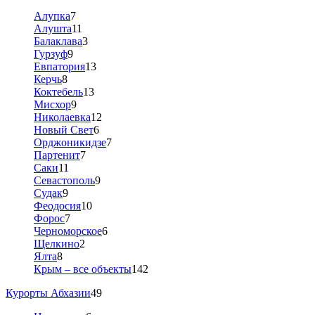
Алупка
7
Алушта
11
Балаклава
3
Гурзуф
9
Евпатория
13
Керчь
8
Коктебель
13
Мисхор
9
Николаевка
12
Новый Свет
6
Орджоникидзе
7
Партенит
7
Саки
11
Севастополь
9
Судак
9
Феодосия
10
Форос
7
Черноморское
6
Щелкино
2
Ялта
8
Крым – все объекты
142
Курорты Абхазии
49