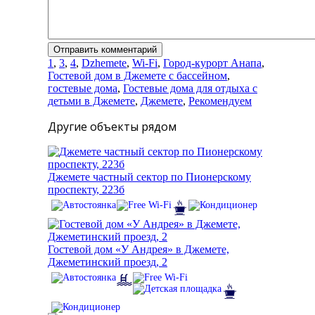
1
,
3
,
4
,
Dzhemete
,
Wi-Fi
,
Город-курорт Анапа
,
Гостевой дом в Джемете с бассейном
,
гостевые дома
,
Гостевые дома для отдыха с
детьми в Джемете
,
Джемете
,
Рекомендуем
Другие объекты рядом
Джемете частный сектор по Пионерскому
проспекту, 223б
Гостевой дом «У Андрея» в Джемете,
Джеметинский проезд, 2