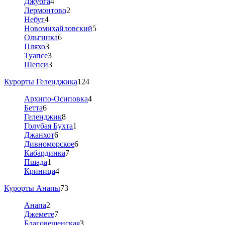
Джубга
4
Лермонтово
2
Небуг
4
Новомихайловский
5
Ольгинка
6
Пляхо
3
Туапсе
3
Шепси
3
Курорты Геленджика
124
Архипо-Осиповка
4
Бетта
6
Геленджик
8
Голубая Бухта
1
Джанхот
6
Дивноморское
6
Кабардинка
7
Пшада
1
Криница
4
Курорты Анапы
73
Анапа
2
Джемете
7
Благовещенская
3