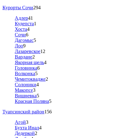
Курорты Сочи
294
Адлер
41
Кудепста
1
Хоста
4
Сочи
6
Дагомыс
5
Лоо
9
Лазаревское
12
Вардане
2
Якорная щель
4
Головинка
6
Волконка
5
Чемитоквадже
2
Солоники
4
Макопсе
3
Вишневка
5
Красная Поляна
5
Туапсинский район
156
Агой
3
Бухта Инал
4
Дедеркой
2