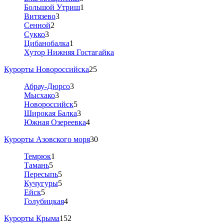
Большой Утриш
1
Витязево
3
Сенной
2
Сукко
3
Цибанобалка
1
Хутор Нижняя Гостагайка
Курорты Новороссийска
25
Абрау-Дюрсо
3
Мысхако
3
Новороссийск
5
Широкая Балка
3
Южная Озереевка
4
Курорты Азовского моря
30
Темрюк
1
Тамань
5
Пересыпь
5
Кучугуры
5
Ейск
5
Голубицкая
4
Курорты Крыма
152