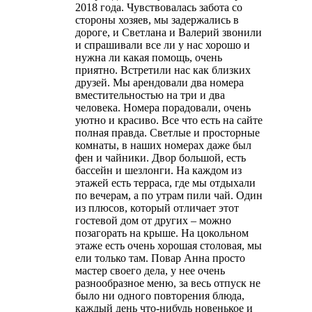
2018 года. Чувствовалась забота со
стороны хозяев, мы задержались в
дороге, и Светлана и Валерий звонили
и спрашивали все ли у нас хорошо и
нужна ли какая помощь, очень
приятно. Встретили нас как близких
друзей. Мы арендовали два номера
вместительностью на три и два
человека. Номера порадовали, очень
уютно и красиво. Все что есть на сайте
полная правда. Светлые и просторные
комнаты, в наших номерах даже был
фен и чайники. Двор большой, есть
бассейн и шезлонги. На каждом из
этажей есть терраса, где мы отдыхали
по вечерам, а по утрам пили чай. Один
из плюсов, который отличает этот
гостевой дом от других – можно
позагорать на крыше. На цокольном
этаже есть очень хорошая столовая, мы
ели только там. Повар Анна просто
мастер своего дела, у нее очень
разнообразное меню, за весь отпуск не
было ни одного повторения блюда,
каждый день что-нибудь новенькое и