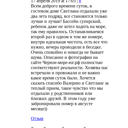
17 апреля 2019 at 17:03 |
#
Всем доброго времени суток, в
гостевом доме Светлана отдыхали уже
два лета подряд, все становится только
лучше и лучше! Бассейн суперский,
ребенок даже не хотел ходить на море,
так ему нравилось. Останавливаемся
второй раз в одном и том же номере,
внутри идеальная чистота, есть все что
нужно, вечера проводили в беседке.
Очень спокойно и никогда не бывает
шума. Описание и фотографии на
сайте Черное-море-юг.рф полностью
соответствуют реальности. Хозяева нас
встречали и провожали и не важно
какое время суток было. Хочется
сказать спасибо Валерию и Светлане за
теплый прием, такое чувство что мы
отдыхали у родственников или
близких друзей. В этом году уже
забронировали номер в августе
месяце))
Отзыв