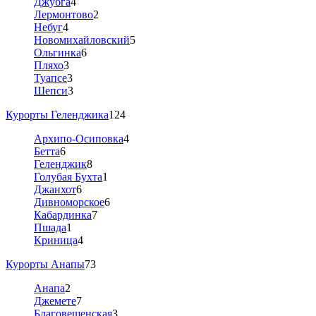
Джубга
4
Лермонтово
2
Небуг
4
Новомихайловский
5
Ольгинка
6
Пляхо
3
Туапсе
3
Шепси
3
Курорты Геленджика
124
Архипо-Осиповка
4
Бетта
6
Геленджик
8
Голубая Бухта
1
Джанхот
6
Дивноморское
6
Кабардинка
7
Пшада
1
Криница
4
Курорты Анапы
73
Анапа
2
Джемете
7
Благовещенская
3