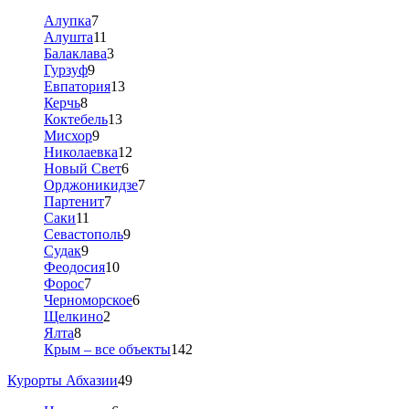
Алупка
7
Алушта
11
Балаклава
3
Гурзуф
9
Евпатория
13
Керчь
8
Коктебель
13
Мисхор
9
Николаевка
12
Новый Свет
6
Орджоникидзе
7
Партенит
7
Саки
11
Севастополь
9
Судак
9
Феодосия
10
Форос
7
Черноморское
6
Щелкино
2
Ялта
8
Крым – все объекты
142
Курорты Абхазии
49