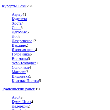
Курорты Сочи
294
Адлер
41
Кудепста
1
Хоста
4
Сочи
6
Дагомыс
5
Лоо
9
Лазаревское
12
Вардане
2
Якорная щель
4
Головинка
6
Волконка
5
Чемитоквадже
2
Солоники
4
Макопсе
3
Вишневка
5
Красная Поляна
5
Туапсинский район
156
Агой
3
Бухта Инал
4
Дедеркой
2