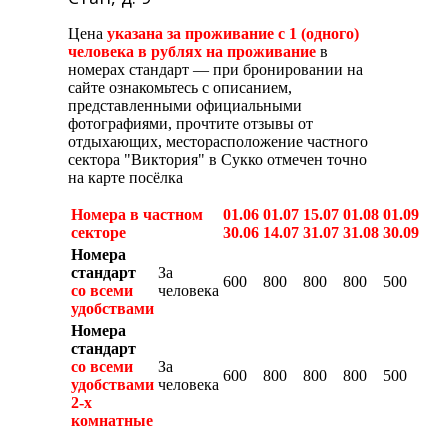
Цена
указана за проживание с 1 (одного)
человека в рублях на проживание
в
номерах стандарт — при бронировании на
сайте ознакомьтесь с описанием,
представленными официальными
фотографиями, прочтите отзывы от
отдыхающих, месторасположение частного
сектора "Виктория" в Сукко отмечен точно
на карте посёлка
Номера в частном
01.06
01.07
15.07
01.08
01.09
секторе
30.06
14.07
31.07
31.08
30.09
Номера
стандарт
За
600
800
800
800
500
со всеми
человека
удобствами
Номера
стандарт
со всеми
За
600
800
800
800
500
удобствами
человека
2-х
комнатные