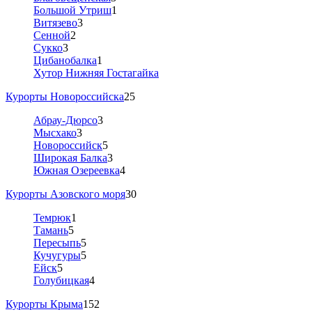
Большой Утриш
1
Витязево
3
Сенной
2
Сукко
3
Цибанобалка
1
Хутор Нижняя Гостагайка
Курорты Новороссийска
25
Абрау-Дюрсо
3
Мысхако
3
Новороссийск
5
Широкая Балка
3
Южная Озереевка
4
Курорты Азовского моря
30
Темрюк
1
Тамань
5
Пересыпь
5
Кучугуры
5
Ейск
5
Голубицкая
4
Курорты Крыма
152