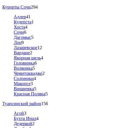
Курорты Сочи
294
Адлер
41
Кудепста
1
Хоста
4
Сочи
6
Дагомыс
5
Лоо
9
Лазаревское
12
Вардане
2
Якорная щель
4
Головинка
6
Волконка
5
Чемитоквадже
2
Солоники
4
Макопсе
3
Вишневка
5
Красная Поляна
5
Туапсинский район
156
Агой
3
Бухта Инал
4
Дедеркой
2