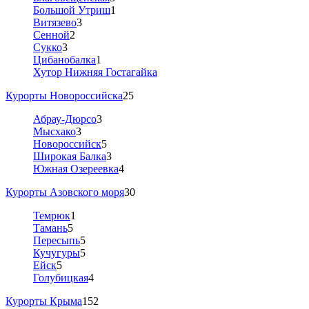
Большой Утриш
1
Витязево
3
Сенной
2
Сукко
3
Цибанобалка
1
Хутор Нижняя Гостагайка
Курорты Новороссийска
25
Абрау-Дюрсо
3
Мысхако
3
Новороссийск
5
Широкая Балка
3
Южная Озереевка
4
Курорты Азовского моря
30
Темрюк
1
Тамань
5
Пересыпь
5
Кучугуры
5
Ейск
5
Голубицкая
4
Курорты Крыма
152