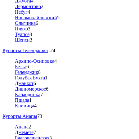
Джубга
4
Лермонтово
2
Небуг
4
Новомихайловский
5
Ольгинка
6
Пляхо
3
Туапсе
3
Шепси
3
Курорты Геленджика
124
Архипо-Осиповка
4
Бетта
6
Геленджик
8
Голубая Бухта
1
Джанхот
6
Дивноморское
6
Кабардинка
7
Пшада
1
Криница
4
Курорты Анапы
73
Анапа
2
Джемете
7
Благовещенская
3