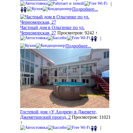
|
Подробнее...
Частный дом в Ольгинке по ул.
Черноморская, 27
Просмотров: 9242 ↑
|
Подробнее...
Гостевой дом «У Андрея» в Джемете,
Джеметинский проезд, 2
Просмотров: 11021
↑
|