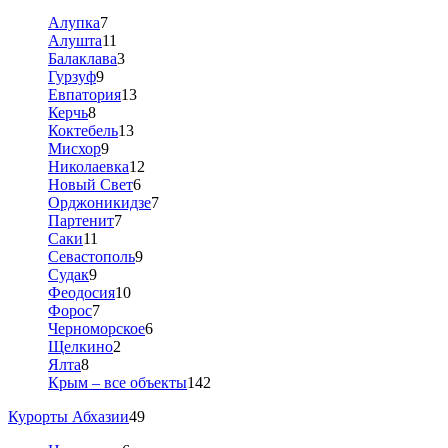
Алупка
7
Алушта
11
Балаклава
3
Гурзуф
9
Евпатория
13
Керчь
8
Коктебель
13
Мисхор
9
Николаевка
12
Новый Свет
6
Орджоникидзе
7
Партенит
7
Саки
11
Севастополь
9
Судак
9
Феодосия
10
Форос
7
Черноморское
6
Щелкино
2
Ялта
8
Крым – все объекты
142
Курорты Абхазии
49