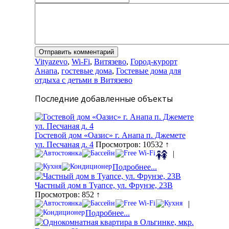
Vityazevo
,
Wi-Fi
,
Витязево
,
Город-курорт
Анапа
,
гостевые дома
,
Гостевые дома для
отдыха с детьми в Витязево
Последние добавленные объекты
Гостевой дом «Оазис» г. Анапа п. Джемете
ул. Песчаная д. 4
Просмотров: 10532 ↑
|
Подробнее...
Частный дом в Туапсе, ул. Фрунзе, 23В
Просмотров: 852 ↑
|
Подробнее...