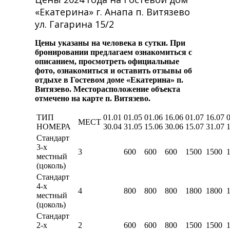
«Екатерина» г. Анапа п. Витязево
ул. Гагарина 15/2
Цены указаны на человека в сутки. При
бронировании предлагаем ознакомиться с
описанием, просмотреть официальные
фото, ознакомиться и оставить отзывы об
отдыхе в Гостевом доме «Екатерина» п.
Витязево. Месторасположение объекта
отмечено на карте п. Витязево.
ТИП
01.01
01.05
01.06
16.06
01.07
16.07
МЕСТ
НОМЕРА
30.04
31.05
15.06
30.06
15.07
31.07
Стандарт
3-х
3
600
600
600
1500
1500
местный
(цоколь)
Стандарт
4-х
4
800
800
800
1800
1800
местный
(цоколь)
Стандарт
2-х
2
600
600
800
1500
1500