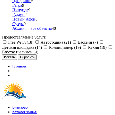
Цандрипш
6
Гагра
9
Пицунда
9
Гудаута
5
Новый Афон
8
Сухум
9
Абхазия – все объекты
40
Предоставляемые услуги
Free Wi-Fi (18)
Автостоянка (21)
Бассейн (7)
Детская площадка (14)
Кондиционер (19)
Кухня (19)
Работает и зимой (4)
Главная
Витязево
Каталог жилья