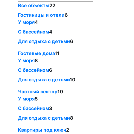
Все объекты
22
Гостиницы и отели
6
У моря
4
С бассейном
4
Для отдыха с детьми
6
Гостевые дома
11
У моря
8
С бассейном
6
Для отдыха с детьми
10
Частный сектор
10
У моря
5
С бассейном
3
Для отдыха с детьми
8
Квартиры под ключ
2