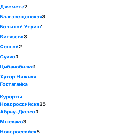
Джемете
7
Благовещенская
3
Большой Утриш
1
Витязево
3
Сенной
2
Сукко
3
Цибанобалка
1
Хутор Нижняя
Гостагайка
Курорты
Новороссийска
25
Абрау-Дюрсо
3
Мысхако
3
Новороссийск
5