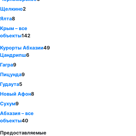
Щелкино
2
Ялта
8
Крым – все
объекты
142
Курорты Абхазии
49
Цандрипш
6
Гагра
9
Пицунда
9
Гудаута
5
Новый Афон
8
Сухум
9
Абхазия – все
объекты
40
Предоставляемые