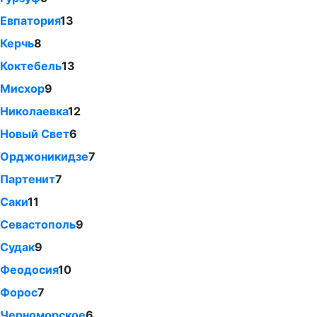
Евпатория
13
Керчь
8
Коктебель
13
Мисхор
9
Николаевка
12
Новый Свет
6
Орджоникидзе
7
Партенит
7
Саки
11
Севастополь
9
Судак
9
Феодосия
10
Форос
7
Черноморское
6