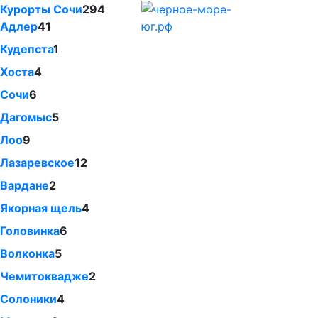
Курорты Сочи
294
Адлер
41
Кудепста
1
Хоста
4
Сочи
6
Дагомыс
5
Лоо
9
Лазаревское
12
Вардане
2
Якорная щель
4
Головинка
6
Волконка
5
Чемитоквадже
2
Солоники
4