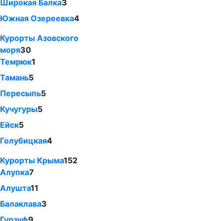
Широкая Балка
3
Южная Озереевка
4
Курорты Азовского
моря
30
Темрюк
1
Тамань
5
Пересыпь
5
Кучугуры
5
Ейск
5
Голубицкая
4
Курорты Крыма
152
Алупка
7
Алушта
11
Балаклава
3
Гурзуф
9