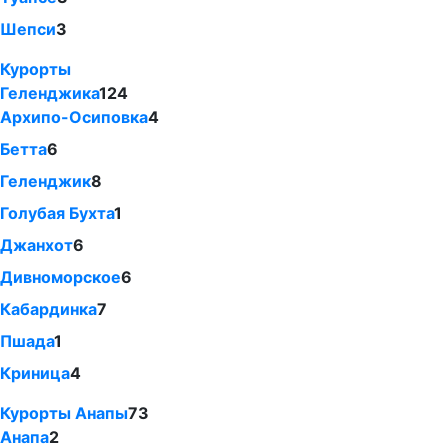
Шепси
3
Курорты
Геленджика
124
Архипо-Осиповка
4
Бетта
6
Геленджик
8
Голубая Бухта
1
Джанхот
6
Дивноморское
6
Кабардинка
7
Пшада
1
Криница
4
Курорты Анапы
73
Анапа
2