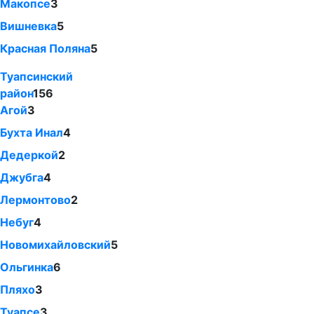
Макопсе
3
Вишневка
5
Красная Поляна
5
Туапсинский
район
156
Агой
3
Бухта Инал
4
Дедеркой
2
Джубга
4
Лермонтово
2
Небуг
4
Новомихайловский
5
Ольгинка
6
Пляхо
3
Туапсе
3