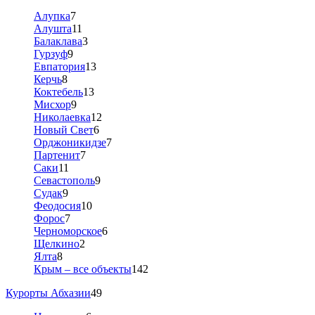
Алупка
7
Алушта
11
Балаклава
3
Гурзуф
9
Евпатория
13
Керчь
8
Коктебель
13
Мисхор
9
Николаевка
12
Новый Свет
6
Орджоникидзе
7
Партенит
7
Саки
11
Севастополь
9
Судак
9
Феодосия
10
Форос
7
Черноморское
6
Щелкино
2
Ялта
8
Крым – все объекты
142
Курорты Абхазии
49