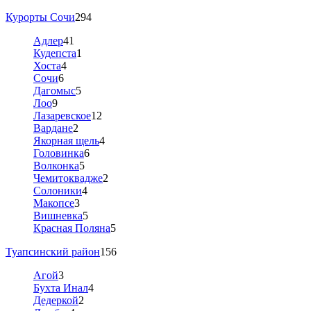
Курорты Сочи
294
Адлер
41
Кудепста
1
Хоста
4
Сочи
6
Дагомыс
5
Лоо
9
Лазаревское
12
Вардане
2
Якорная щель
4
Головинка
6
Волконка
5
Чемитоквадже
2
Солоники
4
Макопсе
3
Вишневка
5
Красная Поляна
5
Туапсинский район
156
Агой
3
Бухта Инал
4
Дедеркой
2