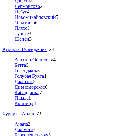
Джубга
4
Лермонтово
2
Небуг
4
Новомихайловский
5
Ольгинка
6
Пляхо
3
Туапсе
3
Шепси
3
Курорты Геленджика
124
Архипо-Осиповка
4
Бетта
6
Геленджик
8
Голубая Бухта
1
Джанхот
6
Дивноморское
6
Кабардинка
7
Пшада
1
Криница
4
Курорты Анапы
73
Анапа
2
Джемете
7
Благовещенская
3