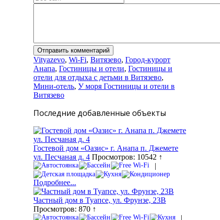
Vityazevo
,
Wi-Fi
,
Витязево
,
Город-курорт
Анапа
,
Гостиницы и отели
,
Гостиницы и
отели для отдыха с детьми в Витязево
,
Мини-отель
,
У моря Гостиницы и отели в
Витязево
Последние добавленные объекты
Гостевой дом «Оазис» г. Анапа п. Джемете
ул. Песчаная д. 4
Просмотров: 10542 ↑
|
Подробнее...
Частный дом в Туапсе, ул. Фрунзе, 23В
Просмотров: 870 ↑
|