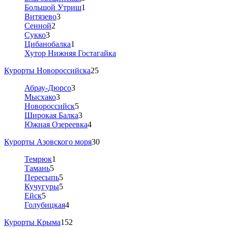
Большой Утриш
1
Витязево
3
Сенной
2
Сукко
3
Цибанобалка
1
Хутор Нижняя Гостагайка
Курорты Новороссийска
25
Абрау-Дюрсо
3
Мысхако
3
Новороссийск
5
Широкая Балка
3
Южная Озереевка
4
Курорты Азовского моря
30
Темрюк
1
Тамань
5
Пересыпь
5
Кучугуры
5
Ейск
5
Голубицкая
4
Курорты Крыма
152