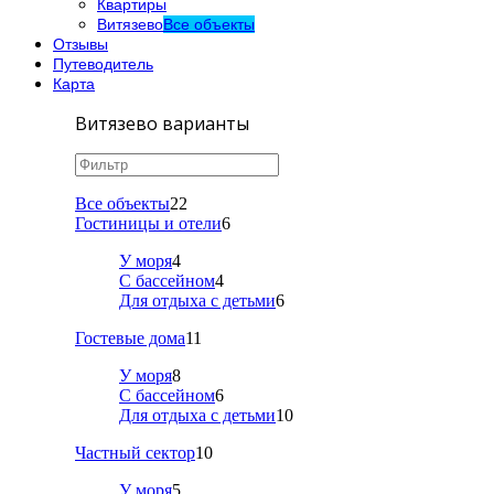
Квартиры
Витязево
Все объекты
Отзывы
Путеводитель
Карта
Витязево варианты
Все объекты
22
Гостиницы и отели
6
У моря
4
С бассейном
4
Для отдыха с детьми
6
Гостевые дома
11
У моря
8
С бассейном
6
Для отдыха с детьми
10
Частный сектор
10
У моря
5