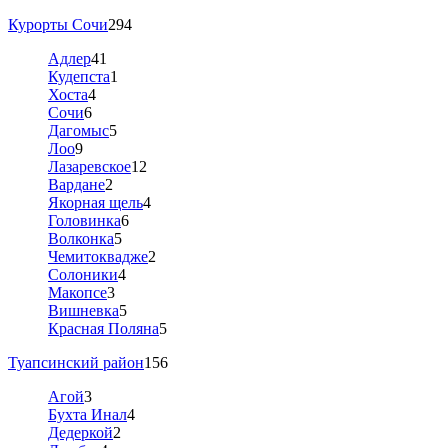
Курорты Сочи
294
Адлер
41
Кудепста
1
Хоста
4
Сочи
6
Дагомыс
5
Лоо
9
Лазаревское
12
Вардане
2
Якорная щель
4
Головинка
6
Волконка
5
Чемитоквадже
2
Солоники
4
Макопсе
3
Вишневка
5
Красная Поляна
5
Туапсинский район
156
Агой
3
Бухта Инал
4
Дедеркой
2