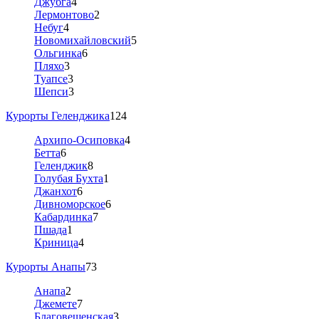
Джубга
4
Лермонтово
2
Небуг
4
Новомихайловский
5
Ольгинка
6
Пляхо
3
Туапсе
3
Шепси
3
Курорты Геленджика
124
Архипо-Осиповка
4
Бетта
6
Геленджик
8
Голубая Бухта
1
Джанхот
6
Дивноморское
6
Кабардинка
7
Пшада
1
Криница
4
Курорты Анапы
73
Анапа
2
Джемете
7
Благовещенская
3