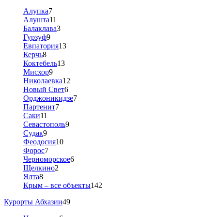
Алупка
7
Алушта
11
Балаклава
3
Гурзуф
9
Евпатория
13
Керчь
8
Коктебель
13
Мисхор
9
Николаевка
12
Новый Свет
6
Орджоникидзе
7
Партенит
7
Саки
11
Севастополь
9
Судак
9
Феодосия
10
Форос
7
Черноморское
6
Щелкино
2
Ялта
8
Крым – все объекты
142
Курорты Абхазии
49