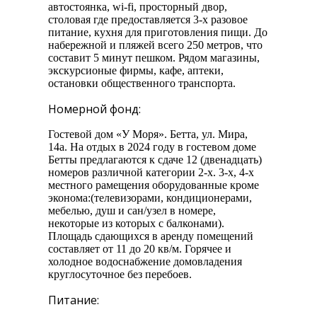
автостоянка, wi-fi, просторный двор,
столовая где предоставляется 3-х разовое
питание, кухня для приготовления пищи. До
набережной и пляжей всего 250 метров, что
составит 5 минут пешком. Рядом магазины,
экскурсионые фирмы, кафе, аптеки,
остановки общественного транспорта.
Номерной фонд:
Гостевой дом «У Моря». Бетта, ул. Мира,
14а. На отдых в 2024 году в гостевом доме
Бетты предлагаются к сдаче 12 (двенадцать)
номеров различной категории 2-х. 3-х, 4-х
местного рамещения оборудованные кроме
эконома:(телевизорами, кондиционерами,
мебелью, душ и сан/узел в номере,
некоторые из которых с балконами).
Площадь сдающихся в аренду помещений
составляет от 11 до 20 кв/м. Горячее и
холодное водоснабжение домовладения
круглосуточное без перебоев.
Питание: