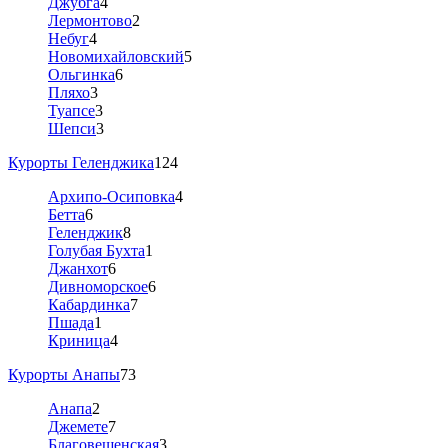
Джубга
4
Лермонтово
2
Небуг
4
Новомихайловский
5
Ольгинка
6
Пляхо
3
Туапсе
3
Шепси
3
Курорты Геленджика
124
Архипо-Осиповка
4
Бетта
6
Геленджик
8
Голубая Бухта
1
Джанхот
6
Дивноморское
6
Кабардинка
7
Пшада
1
Криница
4
Курорты Анапы
73
Анапа
2
Джемете
7
Благовещенская
3