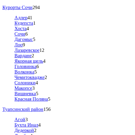
Курорты Сочи
294
Адлер
41
Кудепста
1
Хоста
4
Сочи
6
Дагомыс
5
Лоо
9
Лазаревское
12
Вардане
2
Якорная щель
4
Головинка
6
Волконка
5
Чемитоквадже
2
Солоники
4
Макопсе
3
Вишневка
5
Красная Поляна
5
Туапсинский район
156
Агой
3
Бухта Инал
4
Дедеркой
2