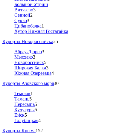
Большой Утриш
1
Витязево
3
Сенной
2
Сукко
3
Цибанобалка
1
Хутор Нижняя Гостагайка
Курорты Новороссийска
25
Абрау-Дюрсо
3
Мысхако
3
Новороссийск
5
Широкая Балка
3
Южная Озереевка
4
Курорты Азовского моря
30
Темрюк
1
Тамань
5
Пересыпь
5
Кучугуры
5
Ейск
5
Голубицкая
4
Курорты Крыма
152