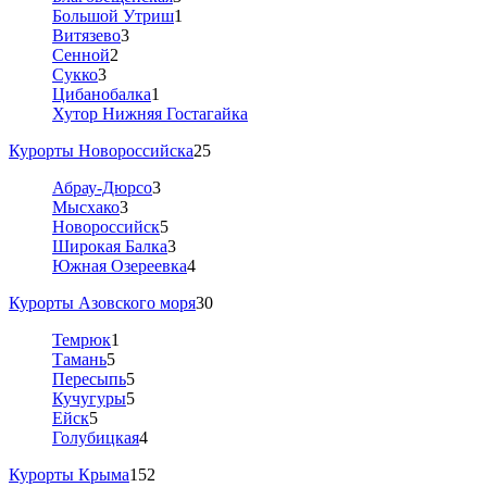
Большой Утриш
1
Витязево
3
Сенной
2
Сукко
3
Цибанобалка
1
Хутор Нижняя Гостагайка
Курорты Новороссийска
25
Абрау-Дюрсо
3
Мысхако
3
Новороссийск
5
Широкая Балка
3
Южная Озереевка
4
Курорты Азовского моря
30
Темрюк
1
Тамань
5
Пересыпь
5
Кучугуры
5
Ейск
5
Голубицкая
4
Курорты Крыма
152