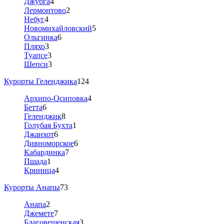
Джубга
4
Лермонтово
2
Небуг
4
Новомихайловский
5
Ольгинка
6
Пляхо
3
Туапсе
3
Шепси
3
Курорты Геленджика
124
Архипо-Осиповка
4
Бетта
6
Геленджик
8
Голубая Бухта
1
Джанхот
6
Дивноморское
6
Кабардинка
7
Пшада
1
Криница
4
Курорты Анапы
73
Анапа
2
Джемете
7
Благовещенская
3