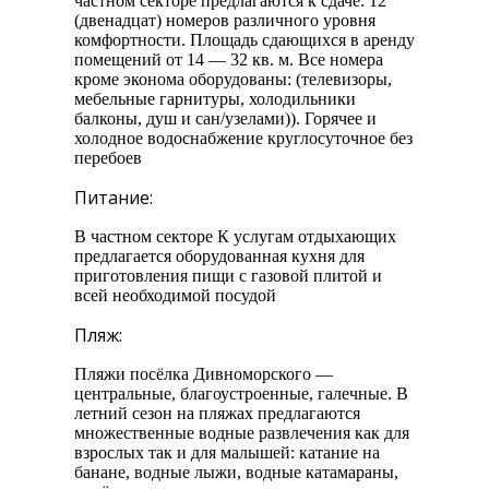
частном секторе предлагаются к сдаче: 12
(двенадцат) номеров различного уровня
комфортности. Площадь сдающихся в аренду
помещений от 14 — 32 кв. м. Все номера
кроме эконома оборудованы: (телевизоры,
мебельные гарнитуры, холодильники
балконы, душ и сан/узелами)). Горячее и
холодное водоснабжение круглосуточное без
перебоев
Питание:
В частном секторе К услугам отдыхающих
предлагается оборудованная кухня для
приготовления пищи с газовой плитой и
всей необходимой посудой
Пляж:
Пляжи посёлка Дивноморского —
центральные, благоустроенные, галечные. В
летний сезон на пляжах предлагаются
множественные водные развлечения как для
взрослых так и для малышей: катание на
банане, водные лыжи, водные катамараны,