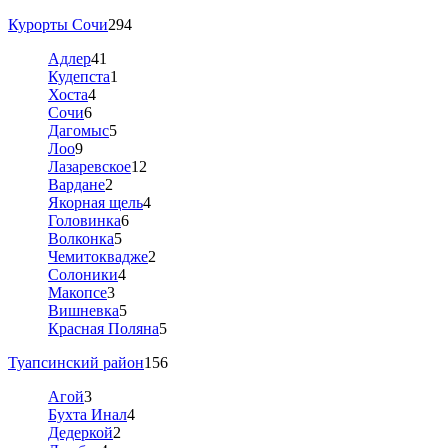
Курорты Сочи
294
Адлер
41
Кудепста
1
Хоста
4
Сочи
6
Дагомыс
5
Лоо
9
Лазаревское
12
Вардане
2
Якорная щель
4
Головинка
6
Волконка
5
Чемитоквадже
2
Солоники
4
Макопсе
3
Вишневка
5
Красная Поляна
5
Туапсинский район
156
Агой
3
Бухта Инал
4
Дедеркой
2