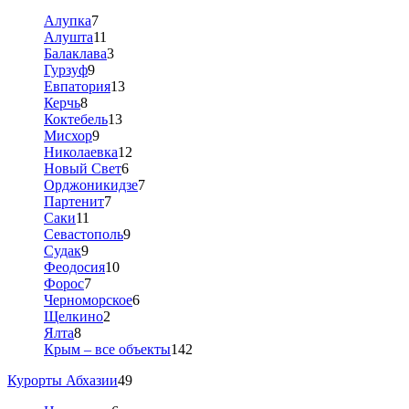
Алупка
7
Алушта
11
Балаклава
3
Гурзуф
9
Евпатория
13
Керчь
8
Коктебель
13
Мисхор
9
Николаевка
12
Новый Свет
6
Орджоникидзе
7
Партенит
7
Саки
11
Севастополь
9
Судак
9
Феодосия
10
Форос
7
Черноморское
6
Щелкино
2
Ялта
8
Крым – все объекты
142
Курорты Абхазии
49