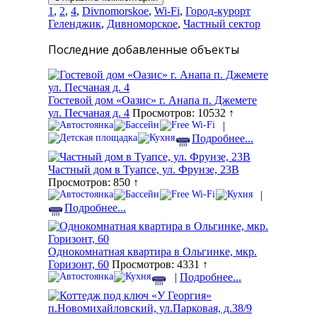
1
,
2
,
4
,
Divnomorskoe
,
Wi-Fi
,
Город-курорт
Геленджик
,
Дивноморское
,
Частный сектор
Последние добавленные объекты
Гостевой дом «Оазис» г. Анапа п. Джемете
ул. Песчаная д. 4
Просмотров: 10532 ↑
|
Подробнее...
Частный дом в Туапсе, ул. Фрунзе, 23В
Просмотров: 850 ↑
|
Подробнее...
Однокомнатная квартира в Ольгинке, мкр.
Горизонт, 60
Просмотров: 4331 ↑
|
Подробнее...