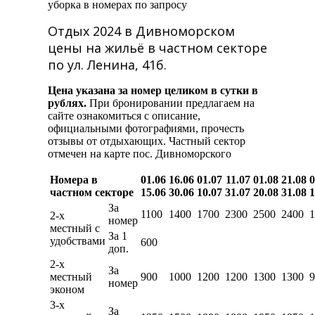
уборка в номерах по запросу
Отдых 2024 в Дивноморском
цены на жильё в частном секторе
по ул. Ленина, 41б.
Цена указана за номер целиком в сутки в
рублях.
При бронировании предлагаем на
сайте ознакомиться с описание,
официальными фотографиями, прочесть
отзывы от отдыхающих. Частный сектор
отмечен на карте пос. Дивноморского
Номера в
01.06
16.06
01.07
11.07
01.08
21.08
0
частном секторе
15.06
30.06
10.07
31.07
20.08
31.08
1
За
1100
1400
1700
2300
2500
2400
1
2-х
номер
местный с
За 1
удобствами
600
доп.
2-х
За
местный
900
1000
1200
1200
1300
1300
9
номер
эконом
3-х
За