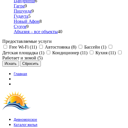
Цандрипш
6
Гагра
9
Пицунда
9
Гудаута
5
Новый Афон
8
Сухум
9
Абхазия – все объекты
40
Предоставляемые услуги
Free Wi-Fi (11)
Автостоянка (8)
Бассейн (1)
Детская площадка (1)
Кондиционер (11)
Кухня (11)
Работает и зимой (5)
Главная
Дивноморское
Каталог жилья