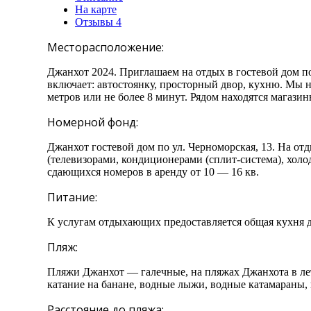
На карте
Отзывы
4
Месторасположение:
Джанхот 2024. Приглашаем на отдых в гостевой дом по
включает: автостоянку, просторный двор, кухню. Мы на
метров или не более 8 минут. Рядом находятся магази
Номерной фонд:
Джанхот гостевой дом по ул. Черноморская, 13. На отд
(телевизорами, кондиционерами (сплит-система), холо
сдающихся номеров в аренду от 10 — 16 кв.
Питание:
К услугам отдыхающих предоставляется общая кухня д
Пляж:
Пляжи Джанхот — галечные, на пляжах Джанхота в лет
катание на банане, водные лыжи, водные катамараны, 
Расстояние до пляжа: