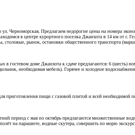
 ул. Черноморская. Предлагаем недорогие цены на номера эконо
ходимся в центре курортного поселка Джанхота в 14 км от г. Ге
ны, столовые, рынок, остановки общественного транспорта (марш
ых в гостевом доме Джанхота к сдаче предлагаются: 6 (шесть) н
дильник, необходимая мебель). Горячее и холодное водоснабжен
ля приготовления пищи с газовой плитой и всей необходимой п
ний период с мая по октябрь предлагаются множественные водны
полёт на парашюте, водные скутера, совершить по морю экскурс