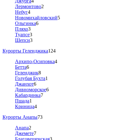
Джубга
4
Лермонтово
2
Небуг
4
Новомихайловский
5
Ольгинка
6
Пляхо
3
Туапсе
3
Шепси
3
Курорты Геленджика
124
Архипо-Осиповка
4
Бетта
6
Геленджик
8
Голубая Бухта
1
Джанхот
6
Дивноморское
6
Кабардинка
7
Пшада
1
Криница
4
Курорты Анапы
73
Анапа
2
Джемете
7
Благовещенская
3