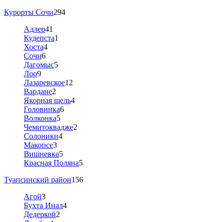
Курорты Сочи
294
Адлер
41
Кудепста
1
Хоста
4
Сочи
6
Дагомыс
5
Лоо
9
Лазаревское
12
Вардане
2
Якорная щель
4
Головинка
6
Волконка
5
Чемитоквадже
2
Солоники
4
Макопсе
3
Вишневка
5
Красная Поляна
5
Туапсинский район
156
Агой
3
Бухта Инал
4
Дедеркой
2