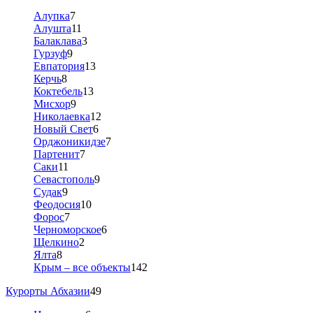
Алупка
7
Алушта
11
Балаклава
3
Гурзуф
9
Евпатория
13
Керчь
8
Коктебель
13
Мисхор
9
Николаевка
12
Новый Свет
6
Орджоникидзе
7
Партенит
7
Саки
11
Севастополь
9
Судак
9
Феодосия
10
Форос
7
Черноморское
6
Щелкино
2
Ялта
8
Крым – все объекты
142
Курорты Абхазии
49