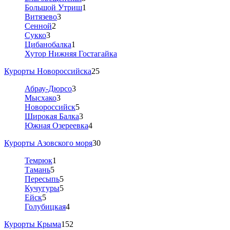
Большой Утриш
1
Витязево
3
Сенной
2
Сукко
3
Цибанобалка
1
Хутор Нижняя Гостагайка
Курорты Новороссийска
25
Абрау-Дюрсо
3
Мысхако
3
Новороссийск
5
Широкая Балка
3
Южная Озереевка
4
Курорты Азовского моря
30
Темрюк
1
Тамань
5
Пересыпь
5
Кучугуры
5
Ейск
5
Голубицкая
4
Курорты Крыма
152