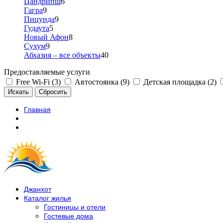
Цандрипш
6
Гагра
9
Пицунда
9
Гудаута
5
Новый Афон
8
Сухум
9
Абхазия – все объекты
40
Предоставляемые услуги
Free Wi-Fi (3)
Автостоянка (9)
Детская площадка (2)
Главная
Джанхот
Каталог жилья
Гостиницы и отели
Гостевые дома