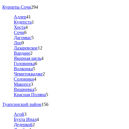
Курорты Сочи
294
Адлер
41
Кудепста
1
Хоста
4
Сочи
6
Дагомыс
5
Лоо
9
Лазаревское
12
Вардане
2
Якорная щель
4
Головинка
6
Волконка
5
Чемитоквадже
2
Солоники
4
Макопсе
3
Вишневка
5
Красная Поляна
5
Туапсинский район
156
Агой
3
Бухта Инал
4
Дедеркой
2