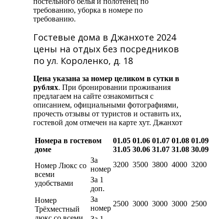
постельного белья и полотенец по
требованию, уборка в номере по
требованию.
Гостевые дома в Джанхоте 2024
цены на отдых без посредников
по ул. Короленко, д. 18
Цена указана за номер целиком в сутки в
рублях
. При бронировании проживания
предлагаем на сайте ознакомиться с
описанием, официальными фотографиями,
прочесть отзывы от туристов и оставить их,
гостевой дом отмечен на карте хут. Джанхот
Номера в гостевом
01.05
01.06
01.07
01.08
01.09
доме
31.05
30.06
31.07
31.08
30.09
За
3200
3500
3800
4000
3200
Номер Люкс со
номер
всеми
За 1
удобствами
доп.
За
Номер
2500
3000
3000
3000
2500
номер
Трёхместный
люкс со всеми
За 1