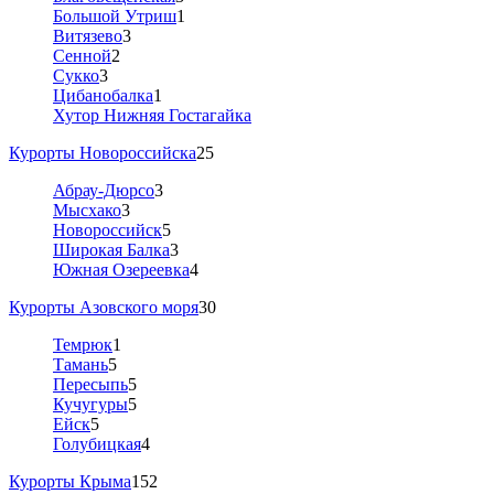
Большой Утриш
1
Витязево
3
Сенной
2
Сукко
3
Цибанобалка
1
Хутор Нижняя Гостагайка
Курорты Новороссийска
25
Абрау-Дюрсо
3
Мысхако
3
Новороссийск
5
Широкая Балка
3
Южная Озереевка
4
Курорты Азовского моря
30
Темрюк
1
Тамань
5
Пересыпь
5
Кучугуры
5
Ейск
5
Голубицкая
4
Курорты Крыма
152