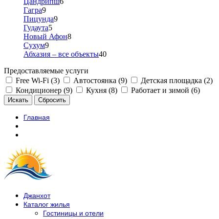
Цандрипш
6
Гагра
9
Пицунда
9
Гудаута
5
Новый Афон
8
Сухум
9
Абхазия – все объекты
40
Предоставляемые услуги
Free Wi-Fi (3)
Автостоянка (9)
Детская площадка (2)
Кондиционер (9)
Кухня (8)
Работает и зимой (6)
Главная
Джанхот
Каталог жилья
Гостиницы и отели