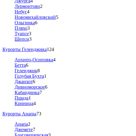
Джубга
4
Лермонтово
2
Небуг
4
Новомихайловский
5
Ольгинка
6
Пляхо
3
Туапсе
3
Шепси
3
Курорты Геленджика
124
Архипо-Осиповка
4
Бетта
6
Геленджик
8
Голубая Бухта
1
Джанхот
6
Дивноморское
6
Кабардинка
7
Пшада
1
Криница
4
Курорты Анапы
73
Анапа
2
Джемете
7
Благовещенская
3