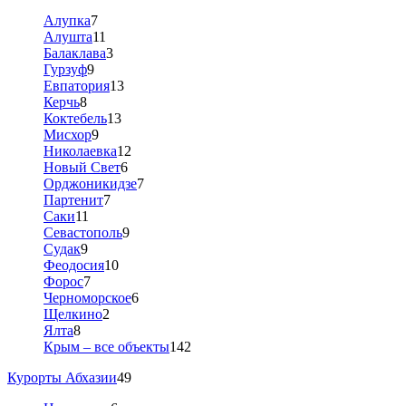
Алупка
7
Алушта
11
Балаклава
3
Гурзуф
9
Евпатория
13
Керчь
8
Коктебель
13
Мисхор
9
Николаевка
12
Новый Свет
6
Орджоникидзе
7
Партенит
7
Саки
11
Севастополь
9
Судак
9
Феодосия
10
Форос
7
Черноморское
6
Щелкино
2
Ялта
8
Крым – все объекты
142
Курорты Абхазии
49