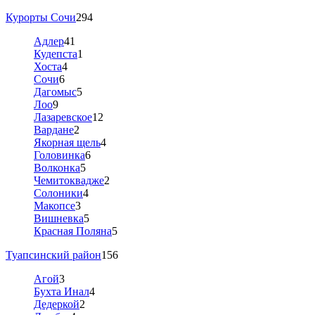
Курорты Сочи
294
Адлер
41
Кудепста
1
Хоста
4
Сочи
6
Дагомыс
5
Лоо
9
Лазаревское
12
Вардане
2
Якорная щель
4
Головинка
6
Волконка
5
Чемитоквадже
2
Солоники
4
Макопсе
3
Вишневка
5
Красная Поляна
5
Туапсинский район
156
Агой
3
Бухта Инал
4
Дедеркой
2