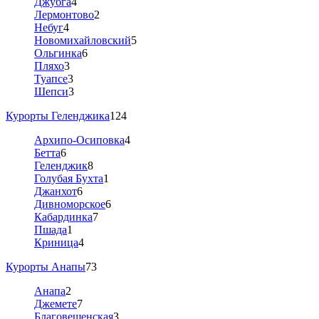
Джубга
4
Лермонтово
2
Небуг
4
Новомихайловский
5
Ольгинка
6
Пляхо
3
Туапсе
3
Шепси
3
Курорты Геленджика
124
Архипо-Осиповка
4
Бетта
6
Геленджик
8
Голубая Бухта
1
Джанхот
6
Дивноморское
6
Кабардинка
7
Пшада
1
Криница
4
Курорты Анапы
73
Анапа
2
Джемете
7
Благовещенская
3