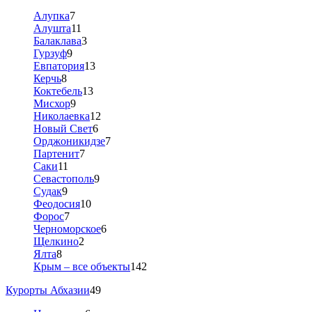
Алупка
7
Алушта
11
Балаклава
3
Гурзуф
9
Евпатория
13
Керчь
8
Коктебель
13
Мисхор
9
Николаевка
12
Новый Свет
6
Орджоникидзе
7
Партенит
7
Саки
11
Севастополь
9
Судак
9
Феодосия
10
Форос
7
Черноморское
6
Щелкино
2
Ялта
8
Крым – все объекты
142
Курорты Абхазии
49