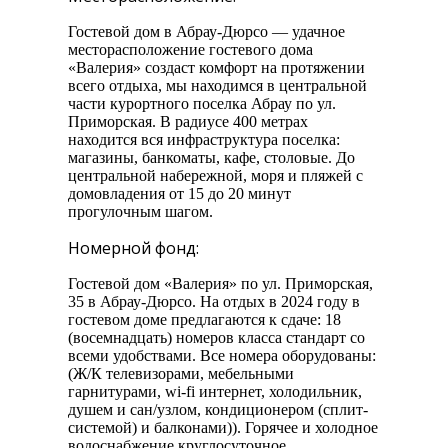
Гостевой дом в Абрау-Дюрсо — удачное
месторасположение гостевого дома
«Валерия» создаст комфорт на протяжении
всего отдыха, мы находимся в центральной
части курортного поселка Абрау по ул.
Приморская. В радиусе 400 метрах
находится вся инфраструктура поселка:
магазины, банкоматы, кафе, столовые. До
центральной набережной, моря и пляжей с
домовладения от 15 до 20 минут
прогулочным шагом.
Номерной фонд:
Гостевой дом «Валерия» по ул. Приморская,
35 в Абрау-Дюрсо. На отдых в 2024 году в
гостевом доме предлагаются к сдаче: 18
(восемнадцать) номеров класса стандарт со
всеми удобствами. Все номера оборудованы:
(Ж/К телевизорами, мебельными
гарнитурами, wi-fi интернет, холодильник,
душем и сан/узлом, кондиционером (сплит-
системой) и балконами)). Горячее и холодное
водоснабжение круглосуточное