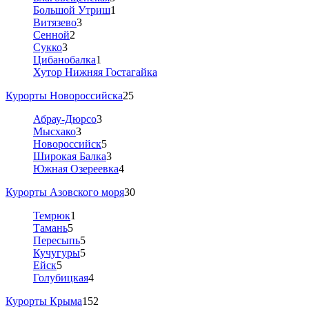
Большой Утриш
1
Витязево
3
Сенной
2
Сукко
3
Цибанобалка
1
Хутор Нижняя Гостагайка
Курорты Новороссийска
25
Абрау-Дюрсо
3
Мысхако
3
Новороссийск
5
Широкая Балка
3
Южная Озереевка
4
Курорты Азовского моря
30
Темрюк
1
Тамань
5
Пересыпь
5
Кучугуры
5
Ейск
5
Голубицкая
4
Курорты Крыма
152