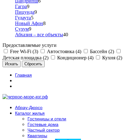
Цандрипш
6
Гагра
9
Пицунда
9
Гудаута
5
Новый Афон
8
Сухум
9
Абхазия – все объекты
40
Предоставляемые услуги
Free Wi-Fi (3)
Автостоянка (4)
Бассейн (2)
Детская площадка (2)
Кондиционер (4)
Кухня (2)
Главная
Абрау-Дюрсо
Каталог жилья
Гостиницы и отели
Гостевые дома
Частный сектор
Квартиры