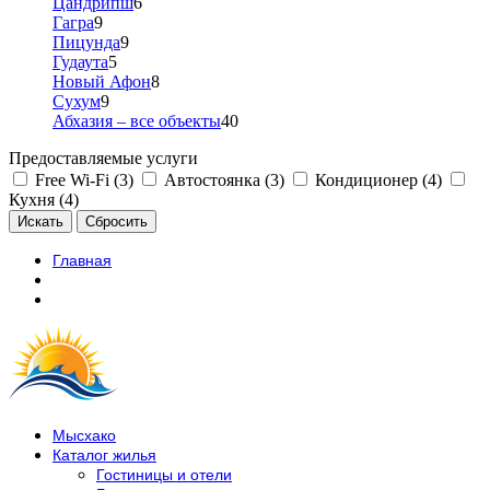
Цандрипш
6
Гагра
9
Пицунда
9
Гудаута
5
Новый Афон
8
Сухум
9
Абхазия – все объекты
40
Предоставляемые услуги
Free Wi-Fi (3)
Автостоянка (3)
Кондиционер (4)
Кухня (4)
Главная
Мысхако
Каталог жилья
Гостиницы и отели