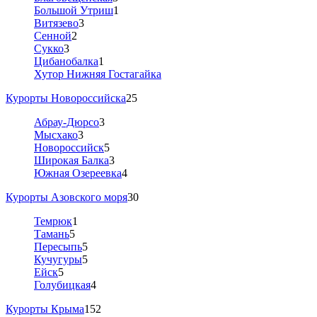
Большой Утриш
1
Витязево
3
Сенной
2
Сукко
3
Цибанобалка
1
Хутор Нижняя Гостагайка
Курорты Новороссийска
25
Абрау-Дюрсо
3
Мысхако
3
Новороссийск
5
Широкая Балка
3
Южная Озереевка
4
Курорты Азовского моря
30
Темрюк
1
Тамань
5
Пересыпь
5
Кучугуры
5
Ейск
5
Голубицкая
4
Курорты Крыма
152