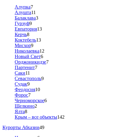
Алупка
7
Алушта
11
Балаклава
3
Гурзуф
9
Евпатория
13
Керчь
8
Коктебель
13
Мисхор
9
Николаевка
12
Новый Свет
6
Орджоникидзе
7
Партенит
7
Саки
11
Севастополь
9
Судак
9
Феодосия
10
Форос
7
Черноморское
6
Щелкино
2
Ялта
8
Крым – все объекты
142
Курорты Абхазии
49