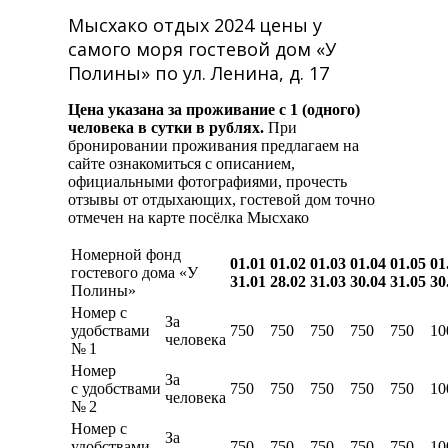
Мысхако отдых 2024 цены у
самого моря гостевой дом «У
Полины» по ул. Ленина, д. 17
Цена указана за проживание с 1 (одного)
человека в сутки в рублях.
При
бронировании проживания предлагаем на
сайте ознакомиться с описанием,
официальными фотографиями, прочесть
отзывы от отдыхающих, гостевой дом точно
отмечен на карте посёлка Мысхако
Номерной фонд
01.01
01.02
01.03
01.04
01.05
01
гостевого дома «У
31.01
28.02
31.03
30.04
31.05
30
Полины»
Номер с
За
удобствами
750
750
750
750
750
10
человека
№ 1
Номер
За
с удобствами
750
750
750
750
750
10
человека
№ 2
Номер с
За
удобствами
750
750
750
750
750
10