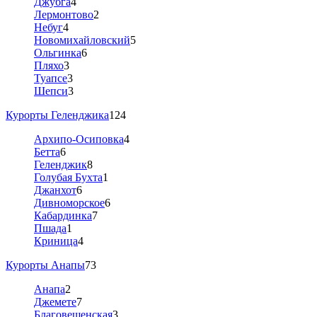
Джубга
4
Лермонтово
2
Небуг
4
Новомихайловский
5
Ольгинка
6
Пляхо
3
Туапсе
3
Шепси
3
Курорты Геленджика
124
Архипо-Осиповка
4
Бетта
6
Геленджик
8
Голубая Бухта
1
Джанхот
6
Дивноморское
6
Кабардинка
7
Пшада
1
Криница
4
Курорты Анапы
73
Анапа
2
Джемете
7
Благовещенская
3