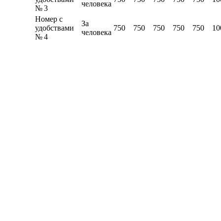
человека
№ 3
Номер с
За
удобствами
750
750
750
750
750
10
человека
№ 4