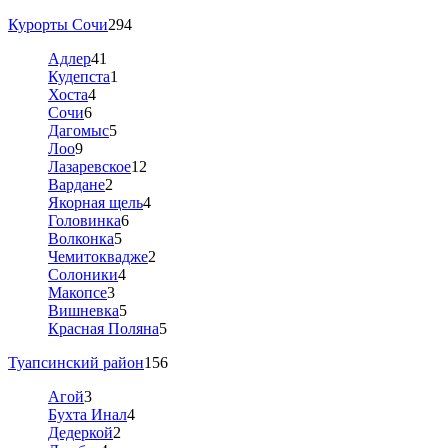
Курорты Сочи
294
Адлер
41
Кудепста
1
Хоста
4
Сочи
6
Дагомыс
5
Лоо
9
Лазаревское
12
Вардане
2
Якорная щель
4
Головинка
6
Волконка
5
Чемитоквадже
2
Солоники
4
Макопсе
3
Вишневка
5
Красная Поляна
5
Туапсинский район
156
Агой
3
Бухта Инал
4
Дедеркой
2