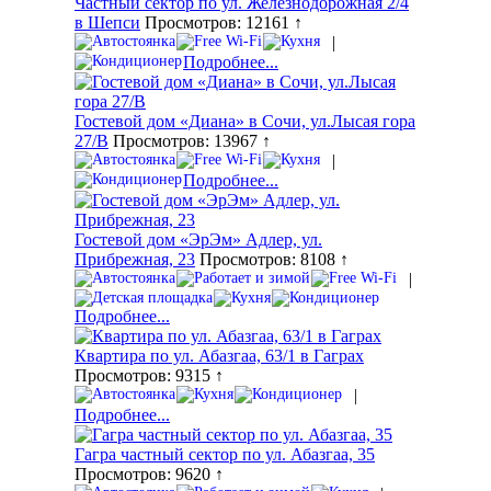
Частный сектор по ул. Железнодорожная 2/4
в Шепси
Просмотров: 12161 ↑
|
Подробнее...
Гостевой дом «Диана» в Сочи, ул.Лысая гора
27/В
Просмотров: 13967 ↑
|
Подробнее...
Гостевой дом «ЭрЭм» Адлер, ул.
Прибрежная, 23
Просмотров: 8108 ↑
|
Подробнее...
Квартира по ул. Абазгаа, 63/1 в Гаграх
Просмотров: 9315 ↑
|
Подробнее...
Гагра частный сектор по ул. Абазгаа, 35
Просмотров: 9620 ↑