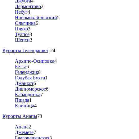
Джубга
4
Лермонтово
2
Небуг
4
Новомихайловский
5
Ольгинка
6
Пляхо
3
Туапсе
3
Шепси
3
Курорты Геленджика
124
Архипо-Осиповка
4
Бетта
6
Геленджик
8
Голубая Бухта
1
Джанхот
6
Дивноморское
6
Кабардинка
7
Пшада
1
Криница
4
Курорты Анапы
73
Анапа
2
Джемете
7
Благовещенская
3