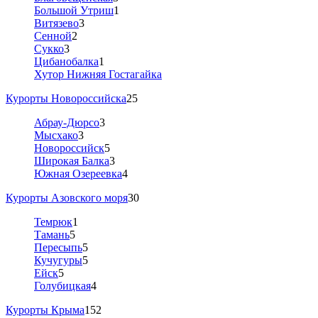
Большой Утриш
1
Витязево
3
Сенной
2
Сукко
3
Цибанобалка
1
Хутор Нижняя Гостагайка
Курорты Новороссийска
25
Абрау-Дюрсо
3
Мысхако
3
Новороссийск
5
Широкая Балка
3
Южная Озереевка
4
Курорты Азовского моря
30
Темрюк
1
Тамань
5
Пересыпь
5
Кучугуры
5
Ейск
5
Голубицкая
4
Курорты Крыма
152