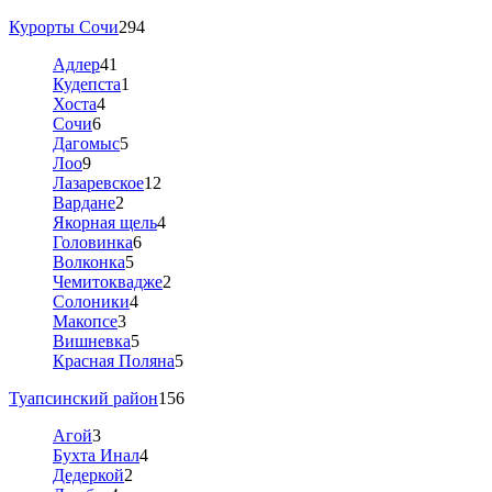
Курорты Сочи
294
Адлер
41
Кудепста
1
Хоста
4
Сочи
6
Дагомыс
5
Лоо
9
Лазаревское
12
Вардане
2
Якорная щель
4
Головинка
6
Волконка
5
Чемитоквадже
2
Солоники
4
Макопсе
3
Вишневка
5
Красная Поляна
5
Туапсинский район
156
Агой
3
Бухта Инал
4
Дедеркой
2