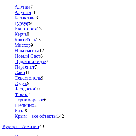
Алупка
7
Алушта
11
Балаклава
3
Гурзуф
9
Евпатория
13
Керчь
8
Коктебель
13
Мисхор
9
Николаевка
12
Новый Свет
6
Орджоникидзе
7
Партенит
7
Саки
11
Севастополь
9
Судак
9
Феодосия
10
Форос
7
Черноморское
6
Щелкино
2
Ялта
8
Крым – все объекты
142
Курорты Абхазии
49