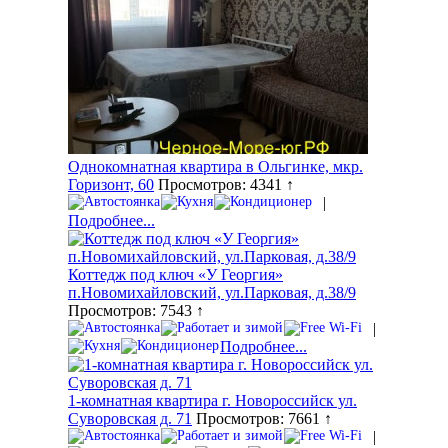
Однокомнатная квартира в Ольгинке, мкр.
Горизонт, 60
Просмотров: 4341 ↑
|
Подробнее...
Коттедж под ключ «У Георгия»
п.Новомихайловский, ул.Парковая, д.38/9
Просмотров: 7543 ↑
|
Подробнее...
1-комнатная квартира г. Новороссийск ул.
Суворовская д. 71
Просмотров: 7661 ↑
|