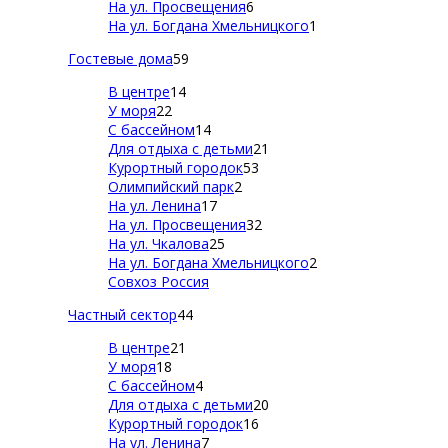
На ул. Просвещения
6
На ул. Богдана Хмельницкого
1
Гостевые дома
59
В центре
14
У моря
22
С бассейном
14
Для отдыха с детьми
21
Курортный городок
53
Олимпийский парк
2
На ул. Ленина
17
На ул. Просвещения
32
На ул. Чкалова
25
На ул. Богдана Хмельницкого
2
Совхоз Россия
Частный сектор
44
В центре
21
У моря
18
С бассейном
4
Для отдыха с детьми
20
Курортный городок
16
На ул. Ленина
7