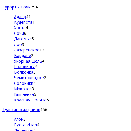
Курорты Сочи
294
Адлер
41
Кудепста
1
Хоста
4
Сочи
6
Дагомыс
5
Лоо
9
Лазаревское
12
Вардане
2
Якорная щель
4
Головинка
6
Волконка
5
Чемитоквадже
2
Солоники
4
Макопсе
3
Вишневка
5
Красная Поляна
5
Туапсинский район
156
Агой
3
Бухта Инал
4
Дедеркой
2