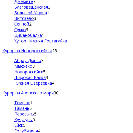
Джемете
7
Благовещенская
3
Большой Утриш
1
Витязево
3
Сенной
2
Сукко
3
Цибанобалка
1
Хутор Нижняя Гостагайка
Курорты Новороссийска
25
Абрау-Дюрсо
3
Мысхако
3
Новороссийск
5
Широкая Балка
3
Южная Озереевка
4
Курорты Азовского моря
30
Темрюк
1
Тамань
5
Пересыпь
5
Кучугуры
5
Ейск
5
Голубицкая
4