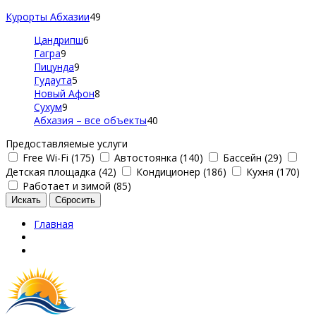
Курорты Абхазии
49
Цандрипш
6
Гагра
9
Пицунда
9
Гудаута
5
Новый Афон
8
Сухум
9
Абхазия – все объекты
40
Предоставляемые услуги
Free Wi-Fi (175)
Автостоянка (140)
Бассейн (29)
Детская площадка (42)
Кондиционер (186)
Кухня (170)
Работает и зимой (85)
Главная