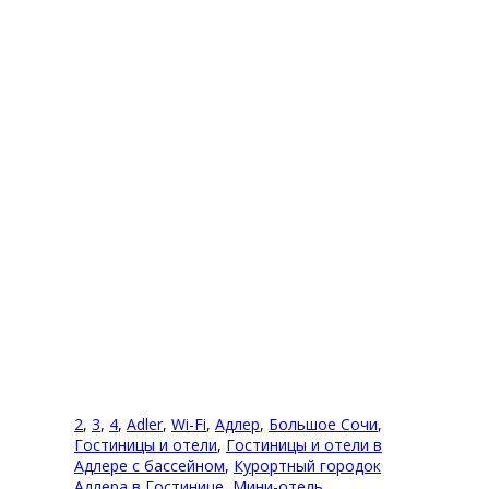
Комментарии (0)
Оставить комментарий
Вы комментируете как Гость.
2
,
3
,
4
,
Adler
,
Wi-Fi
,
Адлер
,
Большое Сочи
,
Гостиницы и отели
,
Гостиницы и отели в
Адлере с бассейном
,
Курортный городок
Адлера в Гостинице
,
Мини-отель