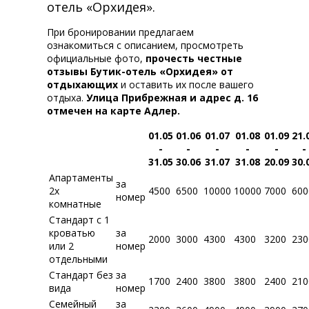
отель «Орхидея».
При бронировании предлагаем
ознакомиться с описанием, просмотреть
официальные фото,
прочесть честные
отзывы Бутик-отель «Орхидея» от
отдыхающих
и оставить их после вашего
отдыха.
Улица Прибрежная и адрес д. 16
отмечен на карте Адлер.
01.05
01.06
01.07
01.08
01.09
21.
-
-
-
-
-
-
31.05
30.06
31.07
31.08
20.09
30.
Апартаменты
за
2х
4500
6500
10000
10000
7000
600
номер
комнатные
Стандарт с 1
кроватью
за
2000
3000
4300
4300
3200
230
или 2
номер
отдельными
Стандарт без
за
1700
2400
3800
3800
2400
210
вида
номер
Семейный
за