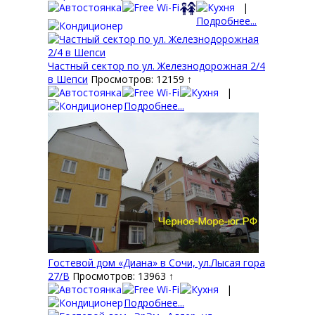
|
Подробнее...
Частный сектор по ул. Железнодорожная 2/4
в Шепси
Просмотров: 12159 ↑
|
Подробнее...
Гостевой дом «Диана» в Сочи, ул.Лысая гора
27/В
Просмотров: 13963 ↑
|
Подробнее...