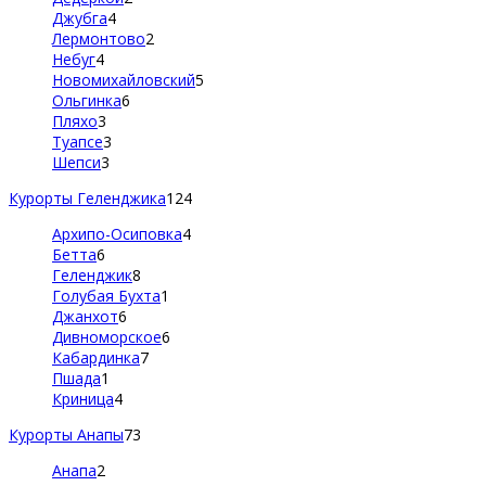
Джубга
4
Лермонтово
2
Небуг
4
Новомихайловский
5
Ольгинка
6
Пляхо
3
Туапсе
3
Шепси
3
Курорты Геленджика
124
Архипо-Осиповка
4
Бетта
6
Геленджик
8
Голубая Бухта
1
Джанхот
6
Дивноморское
6
Кабардинка
7
Пшада
1
Криница
4
Курорты Анапы
73
Анапа
2