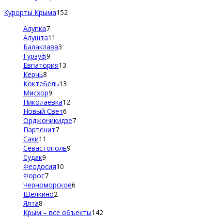
Курорты Крыма
152
Алупка
7
Алушта
11
Балаклава
3
Гурзуф
9
Евпатория
13
Керчь
8
Коктебель
13
Мисхор
9
Николаевка
12
Новый Свет
6
Орджоникидзе
7
Партенит
7
Саки
11
Севастополь
9
Судак
9
Феодосия
10
Форос
7
Черноморское
6
Щелкино
2
Ялта
8
Крым – все объекты
142