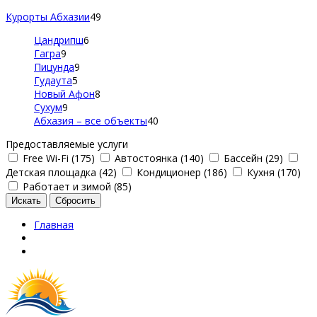
Курорты Абхазии
49
Цандрипш
6
Гагра
9
Пицунда
9
Гудаута
5
Новый Афон
8
Сухум
9
Абхазия – все объекты
40
Предоставляемые услуги
Free Wi-Fi (175)
Автостоянка (140)
Бассейн (29)
Детская площадка (42)
Кондиционер (186)
Кухня (170)
Работает и зимой (85)
Главная