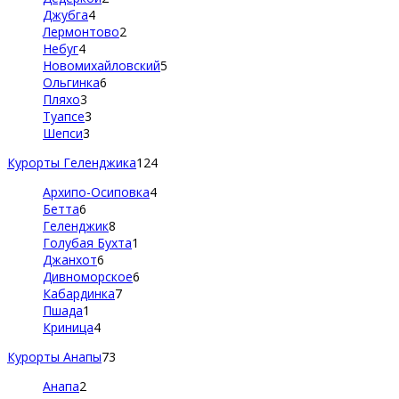
Джубга
4
Лермонтово
2
Небуг
4
Новомихайловский
5
Ольгинка
6
Пляхо
3
Туапсе
3
Шепси
3
Курорты Геленджика
124
Архипо-Осиповка
4
Бетта
6
Геленджик
8
Голубая Бухта
1
Джанхот
6
Дивноморское
6
Кабардинка
7
Пшада
1
Криница
4
Курорты Анапы
73
Анапа
2