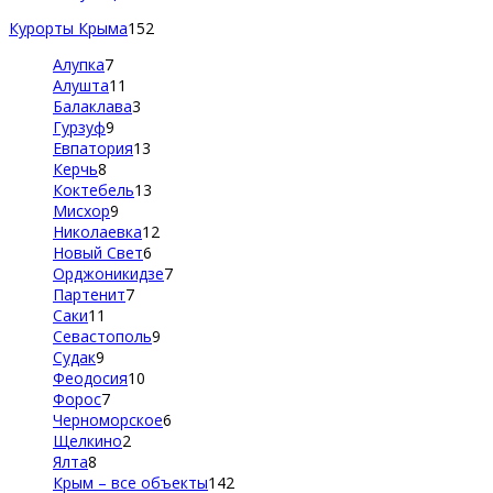
Курорты Крыма
152
Алупка
7
Алушта
11
Балаклава
3
Гурзуф
9
Евпатория
13
Керчь
8
Коктебель
13
Мисхор
9
Николаевка
12
Новый Свет
6
Орджоникидзе
7
Партенит
7
Саки
11
Севастополь
9
Судак
9
Феодосия
10
Форос
7
Черноморское
6
Щелкино
2
Ялта
8
Крым – все объекты
142