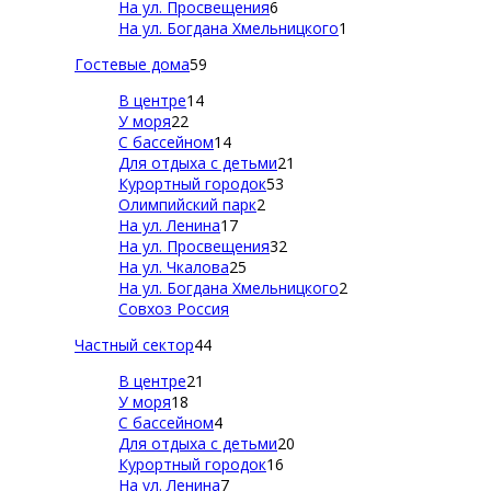
На ул. Просвещения
6
На ул. Богдана Хмельницкого
1
Гостевые дома
59
В центре
14
У моря
22
С бассейном
14
Для отдыха с детьми
21
Курортный городок
53
Олимпийский парк
2
На ул. Ленина
17
На ул. Просвещения
32
На ул. Чкалова
25
На ул. Богдана Хмельницкого
2
Совхоз Россия
Частный сектор
44
В центре
21
У моря
18
С бассейном
4
Для отдыха с детьми
20
Курортный городок
16
На ул. Ленина
7