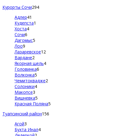
Курорты Сочи
294
Адлер
41
Кудепста
1
Хоста
4
Сочи
6
Дагомыс
5
Лоо
9
Лазаревское
12
Вардане
2
Якорная щель
4
Головинка
6
Волконка
5
Чемитоквадже
2
Солоники
4
Макопсе
3
Вишневка
5
Красная Поляна
5
Туапсинский район
156
Агой
3
Бухта Инал
4
Дедеркой
2