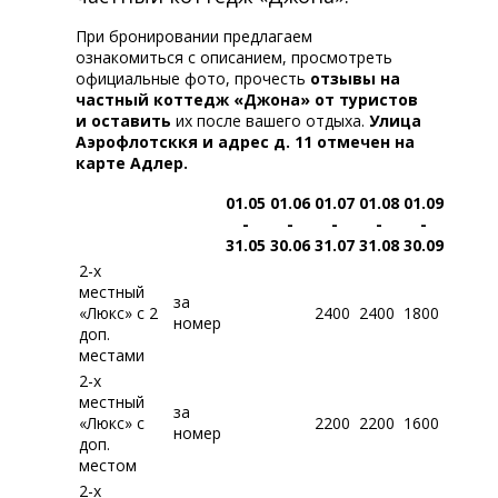
При бронировании предлагаем
ознакомиться с описанием, просмотреть
официальные фото, прочесть
отзывы на
частный коттедж «Джона» от туристов
и оставить
их после вашего отдыха.
Улица
Аэрофлотсккя и адрес д. 11 отмечен на
карте Адлер.
01.05
01.06
01.07
01.08
01.09
-
-
-
-
-
31.05
30.06
31.07
31.08
30.09
2-х
местный
за
«Люкс» с 2
2400
2400
1800
номер
доп.
местами
2-х
местный
за
«Люкс» с
2200
2200
1600
номер
доп.
местом
2-х