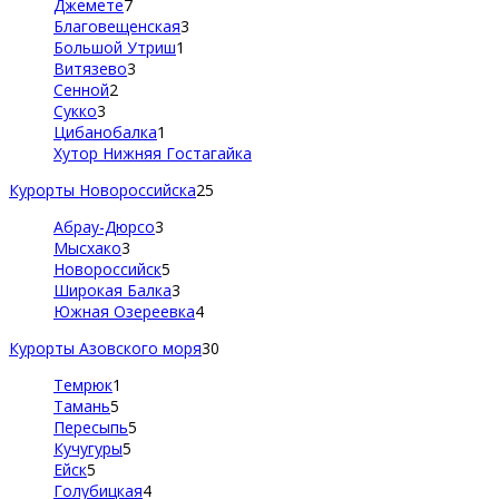
Джемете
7
Благовещенская
3
Большой Утриш
1
Витязево
3
Сенной
2
Сукко
3
Цибанобалка
1
Хутор Нижняя Гостагайка
Курорты Новороссийска
25
Абрау-Дюрсо
3
Мысхако
3
Новороссийск
5
Широкая Балка
3
Южная Озереевка
4
Курорты Азовского моря
30
Темрюк
1
Тамань
5
Пересыпь
5
Кучугуры
5
Ейск
5
Голубицкая
4