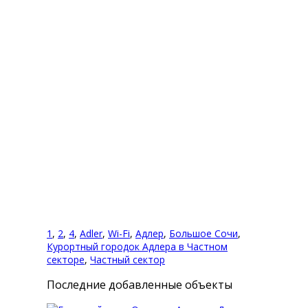
Комментарии (0)
Оставить комментарий
Вы комментируете как Гость.
1
,
2
,
4
,
Adler
,
Wi-Fi
,
Адлер
,
Большое Сочи
,
Курортный городок Адлера в Частном
секторе
,
Частный сектор
Последние добавленные объекты