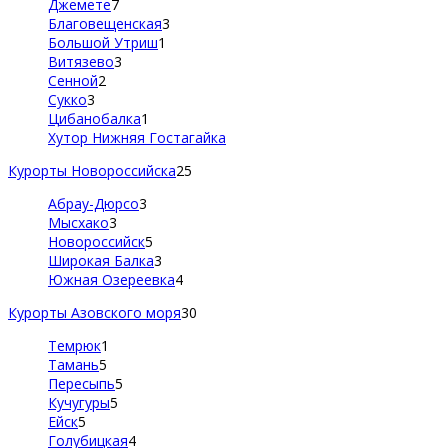
Джемете
7
Благовещенская
3
Большой Утриш
1
Витязево
3
Сенной
2
Сукко
3
Цибанобалка
1
Хутор Нижняя Гостагайка
Курорты Новороссийска
25
Абрау-Дюрсо
3
Мысхако
3
Новороссийск
5
Широкая Балка
3
Южная Озереевка
4
Курорты Азовского моря
30
Темрюк
1
Тамань
5
Пересыпь
5
Кучугуры
5
Ейск
5
Голубицкая
4