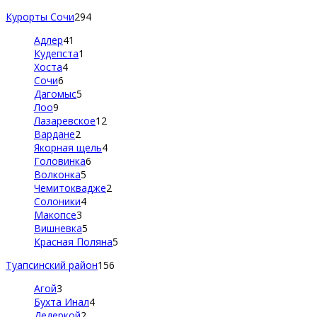
Курорты Сочи
294
Адлер
41
Кудепста
1
Хоста
4
Сочи
6
Дагомыс
5
Лоо
9
Лазаревское
12
Вардане
2
Якорная щель
4
Головинка
6
Волконка
5
Чемитоквадже
2
Солоники
4
Макопсе
3
Вишневка
5
Красная Поляна
5
Туапсинский район
156
Агой
3
Бухта Инал
4
Дедеркой
2