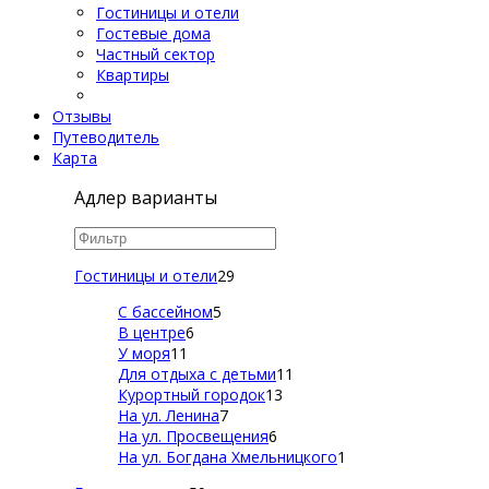
Гостиницы и отели
Гостевые дома
Частный сектор
Квартиры
Отзывы
Путеводитель
Карта
Адлер варианты
Гостиницы и отели
29
С бассейном
5
В центре
6
У моря
11
Для отдыха с детьми
11
Курортный городок
13
На ул. Ленина
7
На ул. Просвещения
6
На ул. Богдана Хмельницкого
1