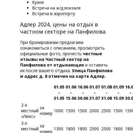
Кухня
Встреча на ж/д вокзале
Встреча в аэропорту
Адлер 2024, цены на отдых в
частном секторе на Панфилова.
При бронировании предлагаем
ознакомиться с описанием, просмотреть
официальные фото, прочесть
честные
отзывы на Частный сектор на
Панфилова от отдыхающих
и оставить
их после вашего отдыха.
Улица Панфилова
и адрес д. 8 отмечен на карте Адлер.
01.05
01.06
16.06
01.07
01.08
01.09
16.
-
-
-
-
-
-
-
31.05
15.06
30.06
31.07
31.08
15.09
30.
2-х
за
местный
1000
1500
1500
2000
2500
1500
150
номер
«Люкс»
3-х
за
местный
1300
1800
1800
2500
2500
1800
180
номер