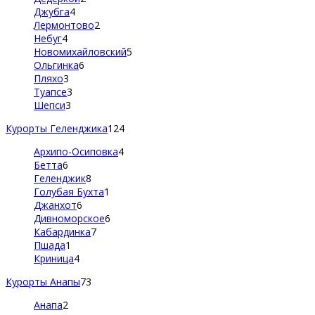
Джубга
4
Лермонтово
2
Небуг
4
Новомихайловский
5
Ольгинка
6
Пляхо
3
Туапсе
3
Шепси
3
Курорты Геленджика
124
Архипо-Осиповка
4
Бетта
6
Геленджик
8
Голубая Бухта
1
Джанхот
6
Дивноморское
6
Кабардинка
7
Пшада
1
Криница
4
Курорты Анапы
73
Анапа
2