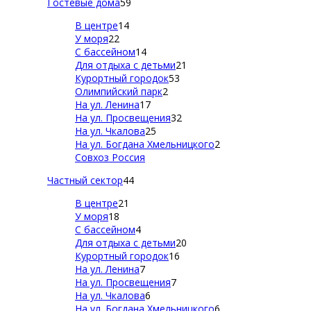
Гостевые дома
59
В центре
14
У моря
22
С бассейном
14
Для отдыха с детьми
21
Курортный городок
53
Олимпийский парк
2
На ул. Ленина
17
На ул. Просвещения
32
На ул. Чкалова
25
На ул. Богдана Хмельницкого
2
Совхоз Россия
Частный сектор
44
В центре
21
У моря
18
С бассейном
4
Для отдыха с детьми
20
Курортный городок
16
На ул. Ленина
7
На ул. Просвещения
7
На ул. Чкалова
6
На ул. Богдана Хмельницкого
6