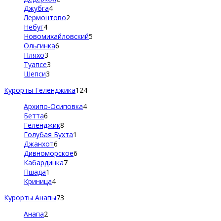
Джубга
4
Лермонтово
2
Небуг
4
Новомихайловский
5
Ольгинка
6
Пляхо
3
Туапсе
3
Шепси
3
Курорты Геленджика
124
Архипо-Осиповка
4
Бетта
6
Геленджик
8
Голубая Бухта
1
Джанхот
6
Дивноморское
6
Кабардинка
7
Пшада
1
Криница
4
Курорты Анапы
73
Анапа
2