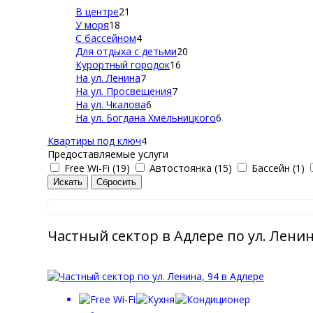
В центре
21
У моря
18
С бассейном
4
Для отдыха с детьми
20
Курортный городок
16
На ул. Ленина
7
На ул. Просвещения
7
На ул. Чкалова
6
На ул. Богдана Хмельницкого
6
Квартиры под ключ
4
Предоставляемые услуги
Free Wi-Fi (19)
Автостоянка (15)
Бассейн (1)
Частный сектор в Адлере по ул. Ленин