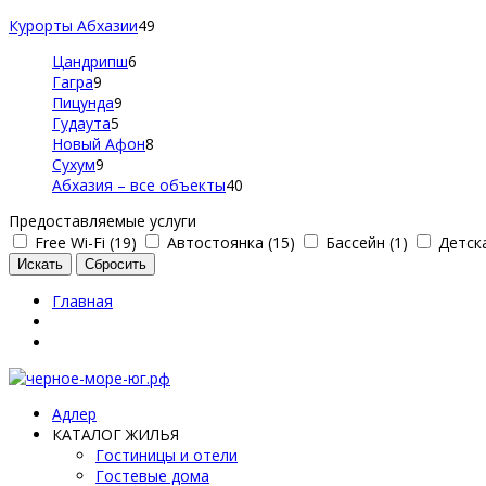
Курорты Абхазии
49
Цандрипш
6
Гагра
9
Пицунда
9
Гудаута
5
Новый Афон
8
Сухум
9
Абхазия – все объекты
40
Предоставляемые услуги
Free Wi-Fi (19)
Автостоянка (15)
Бассейн (1)
Детска
Главная
Адлер
КАТАЛОГ ЖИЛЬЯ
Гостиницы и отели
Гостевые дома