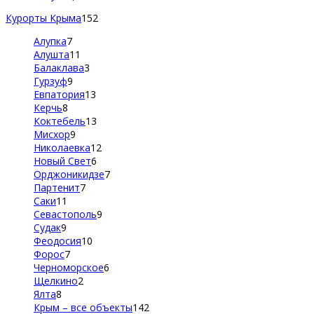
Курорты Крыма
152
Алупка
7
Алушта
11
Балаклава
3
Гурзуф
9
Евпатория
13
Керчь
8
Коктебель
13
Мисхор
9
Николаевка
12
Новый Свет
6
Орджоникидзе
7
Партенит
7
Саки
11
Севастополь
9
Судак
9
Феодосия
10
Форос
7
Черноморское
6
Щелкино
2
Ялта
8
Крым – все объекты
142