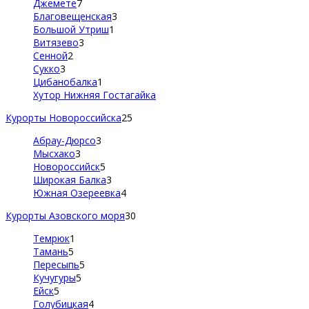
Джемете
7
Благовещенская
3
Большой Утриш
1
Витязево
3
Сенной
2
Сукко
3
Цибанобалка
1
Хутор Нижняя Гостагайка
Курорты Новороссийска
25
Абрау-Дюрсо
3
Мысхако
3
Новороссийск
5
Широкая Балка
3
Южная Озереевка
4
Курорты Азовского моря
30
Темрюк
1
Тамань
5
Пересыпь
5
Кучугуры
5
Ейск
5
Голубицкая
4