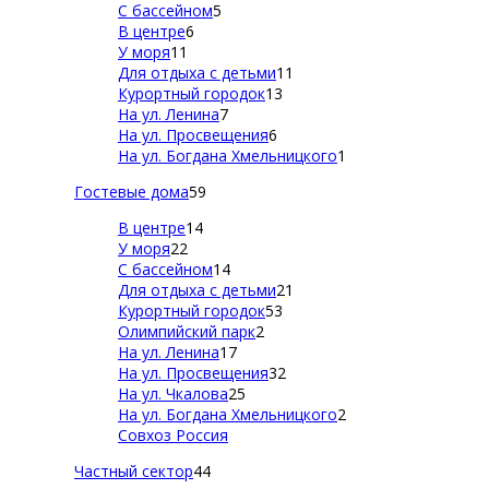
С бассейном
5
В центре
6
У моря
11
Для отдыха с детьми
11
Курортный городок
13
На ул. Ленина
7
На ул. Просвещения
6
На ул. Богдана Хмельницкого
1
Гостевые дома
59
В центре
14
У моря
22
С бассейном
14
Для отдыха с детьми
21
Курортный городок
53
Олимпийский парк
2
На ул. Ленина
17
На ул. Просвещения
32
На ул. Чкалова
25
На ул. Богдана Хмельницкого
2
Совхоз Россия
Частный сектор
44