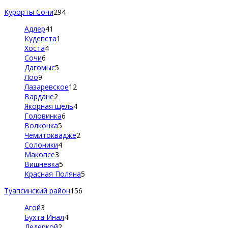
Курорты Сочи
294
Адлер
41
Кудепста
1
Хоста
4
Сочи
6
Дагомыс
5
Лоо
9
Лазаревское
12
Вардане
2
Якорная щель
4
Головинка
6
Волконка
5
Чемитоквадже
2
Солоники
4
Макопсе
3
Вишневка
5
Красная Поляна
5
Туапсинский район
156
Агой
3
Бухта Инал
4
Дедеркой
2